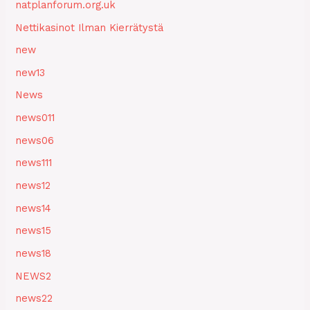
natplanforum.org.uk
Nettikasinot Ilman Kierrätystä
new
new13
News
news011
news06
news111
news12
news14
news15
news18
NEWS2
news22