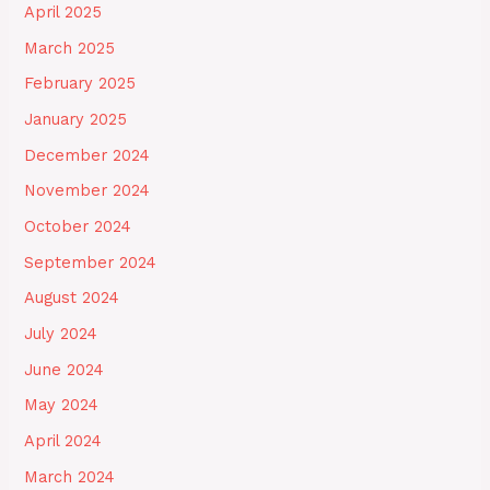
April 2025
March 2025
February 2025
January 2025
December 2024
November 2024
October 2024
September 2024
August 2024
July 2024
June 2024
May 2024
April 2024
March 2024