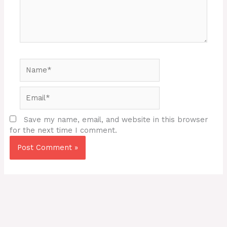
Name*
Email*
Save my name, email, and website in this browser
for the next time I comment.