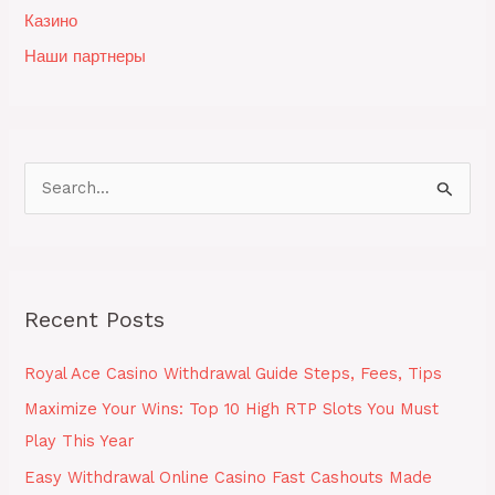
Казино
Наши партнеры
S
e
a
r
Recent Posts
c
h
Royal Ace Casino Withdrawal Guide Steps, Fees, Tips
f
Maximize Your Wins: Top 10 High RTP Slots You Must
o
Play This Year
r
Easy Withdrawal Online Casino Fast Cashouts Made
: