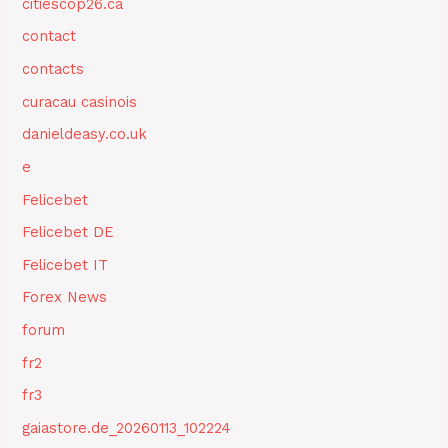
citiescop26.ca
contact
contacts
curacau casinois
danieldeasy.co.uk
e
Felicebet
Felicebet DE
Felicebet IT
Forex News
forum
fr2
fr3
gaiastore.de_20260113_102224