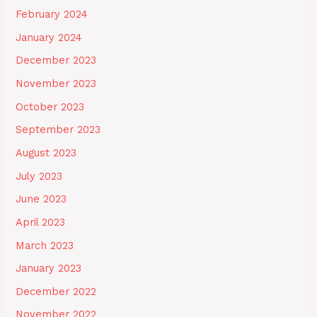
February 2024
January 2024
December 2023
November 2023
October 2023
September 2023
August 2023
July 2023
June 2023
April 2023
March 2023
January 2023
December 2022
November 2022