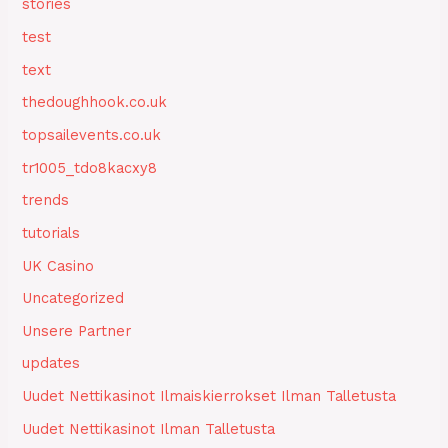
stories
test
text
thedoughhook.co.uk
topsailevents.co.uk
tr1005_tdo8kacxy8
trends
tutorials
UK Casino
Uncategorized
Unsere Partner
updates
Uudet Nettikasinot Ilmaiskierrokset Ilman Talletusta
Uudet Nettikasinot Ilman Talletusta