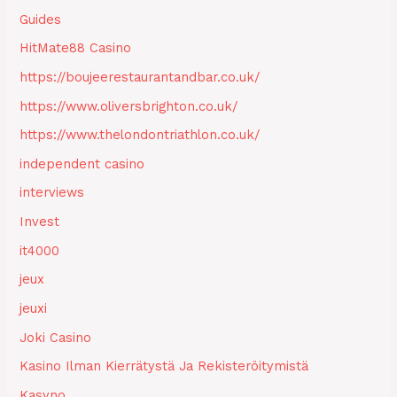
Guides
HitMate88 Casino
https://boujeerestaurantandbar.co.uk/
https://www.oliversbrighton.co.uk/
https://www.thelondontriathlon.co.uk/
independent casino
interviews
Invest
it4000
jeux
jeuxi
Joki Casino
Kasino Ilman Kierrätystä Ja Rekisteröitymistä
Kasyno