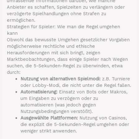
umfassende Informationen darüber, wie manche
Anbieter es schaffen, Spielzeiten zu verlängern oder
verzögerte Spielhandlungen ohne Strafen zu
ermöglichen.
Strategien für Spieler: Wie man die Regel umgehen
kann
Obwohl das bewusste Umgehen gesetzlicher Vorgaben
möglicherweise rechtliche und ethische
Herausforderungen mit sich bringt, zeigen
Marktbeobachtungen, dass einige Spieler nach Wegen
suchen, die 5-Sekunden-Regel zu überwinden, etwa
durch:
Nutzung von alternativen Spielmodi:
z.B. Turniere
oder Lobby-Modi, die nicht unter die Regel fallen.
Automatisierung:
Einsatz von Bots oder Makros,
um Eingaben zu verzögern oder zu
automatisieren (was jedoch gegen
Nutzungsbedingungen verstößt).
Ausgewählte Plattformen:
Nutzung von Casinos,
die explizit die 5-Sekunden-Regel umgehen oder
weniger strikt anwenden.