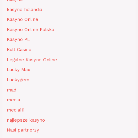
kasyno holandia
Kasyno Online
Kasyno Online Polska
Kasyno PL
Kult Casino
Legalne Kasyno Online
Lucky Max
Luckygem
mad
media
media111
najlepsze kasyno
Nasi partnerzy