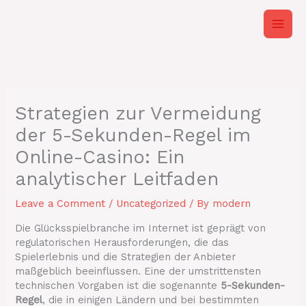
Skip
to
content
Strategien zur Vermeidung
der 5-Sekunden-Regel im
Online-Casino: Ein
analytischer Leitfaden
Leave a Comment
/
Uncategorized
/ By
modern
Die Glücksspielbranche im Internet ist geprägt von
regulatorischen Herausforderungen, die das
Spielerlebnis und die Strategien der Anbieter
maßgeblich beeinflussen. Eine der umstrittensten
technischen Vorgaben ist die sogenannte
5-Sekunden-
Regel
, die in einigen Ländern und bei bestimmten