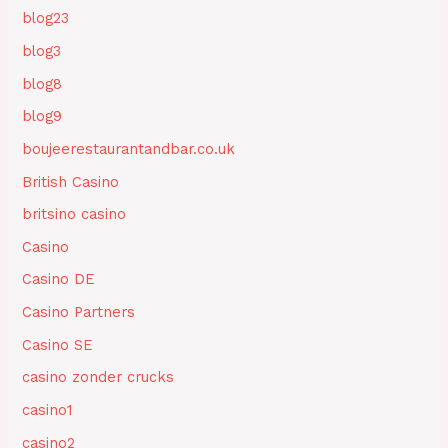
blog23
blog3
blog8
blog9
boujeerestaurantandbar.co.uk
British Casino
britsino casino
Casino
Casino DE
Casino Partners
Casino SE
casino zonder crucks
casino1
casino2