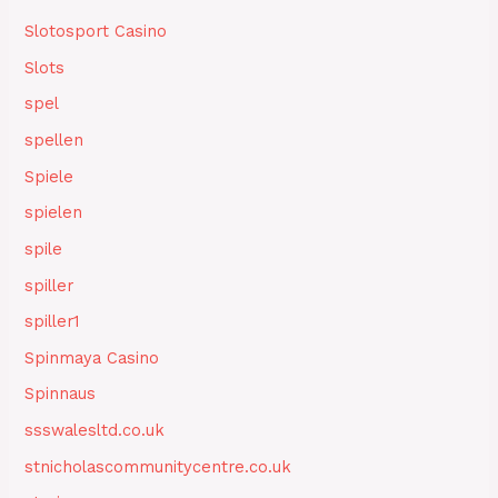
Slotosport Casino
Slots
spel
spellen
Spiele
spielen
spile
spiller
spiller1
Spinmaya Casino
Spinnaus
ssswalesltd.co.uk
stnicholascommunitycentre.co.uk