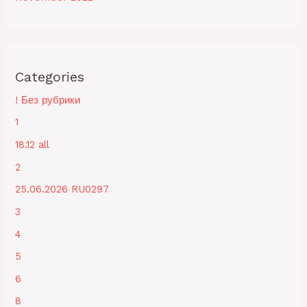
Categories
! Без рубрики
1
18.12 all
2
25.06.2026 RU0297
3
4
5
6
8