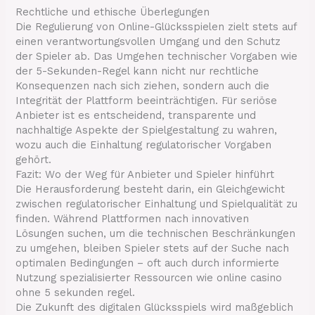
Rechtliche und ethische Überlegungen
Die Regulierung von Online-Glücksspielen zielt stets auf
einen verantwortungsvollen Umgang und den Schutz
der Spieler ab. Das Umgehen technischer Vorgaben wie
der 5-Sekunden-Regel kann nicht nur rechtliche
Konsequenzen nach sich ziehen, sondern auch die
Integrität der Plattform beeinträchtigen. Für seriöse
Anbieter ist es entscheidend, transparente und
nachhaltige Aspekte der Spielgestaltung zu wahren,
wozu auch die Einhaltung regulatorischer Vorgaben
gehört.
Fazit: Wo der Weg für Anbieter und Spieler hinführt
Die Herausforderung besteht darin, ein Gleichgewicht
zwischen regulatorischer Einhaltung und Spielqualität zu
finden. Während Plattformen nach innovativen
Lösungen suchen, um die technischen Beschränkungen
zu umgehen, bleiben Spieler stets auf der Suche nach
optimalen Bedingungen – oft auch durch informierte
Nutzung spezialisierter Ressourcen wie online casino
ohne 5 sekunden regel.
Die Zukunft des digitalen Glücksspiels wird maßgeblich