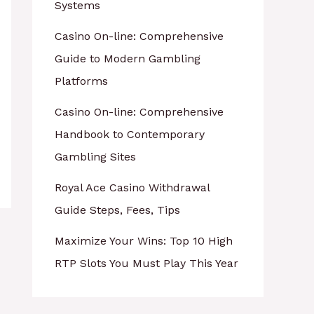
Systems
Casino On-line: Comprehensive
Guide to Modern Gambling
Platforms
Casino On-line: Comprehensive
Handbook to Contemporary
Gambling Sites
Royal Ace Casino Withdrawal
Guide Steps, Fees, Tips
Maximize Your Wins: Top 10 High
RTP Slots You Must Play This Year