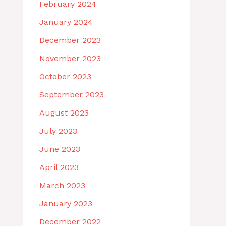
February 2024
January 2024
December 2023
November 2023
October 2023
September 2023
August 2023
July 2023
June 2023
April 2023
March 2023
January 2023
December 2022