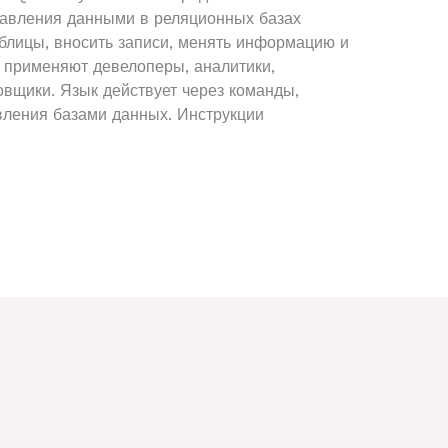
равления данными в реляционных базах
аблицы, вносить записи, менять информацию и
 применяют девелоперы, аналитики,
вщики. Язык действует через команды,
вления базами данных. Инструкции