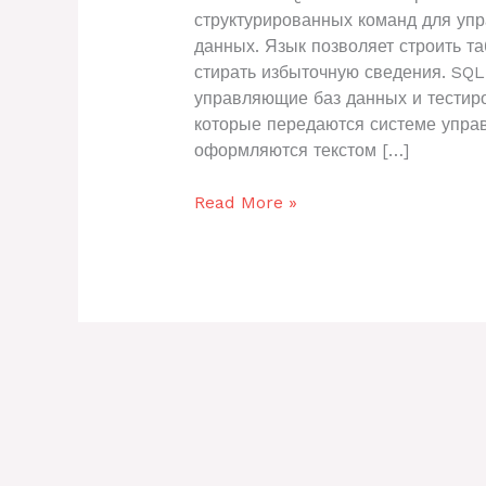
как
структурированных команд для уп
с
данных. Язык позволяет строить т
ним
стирать избыточную сведения. SQL
работать
управляющие баз данных и тестиро
которые передаются системе упра
оформляются текстом […]
Read More »