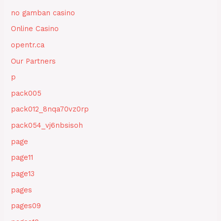
no gamban casino
Online Casino
opentr.ca
Our Partners
p
pack005
pack012_8nqa70vz0rp
pack054_vj6nbsisoh
page
page11
page13
pages
pages09