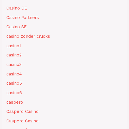
Casino DE
Casino Partners
Casino SE
casino zonder crucks
casino1
casino2
casino3
casino4
casino5
casino6
caspero
Caspero Casino
Caspero Casino