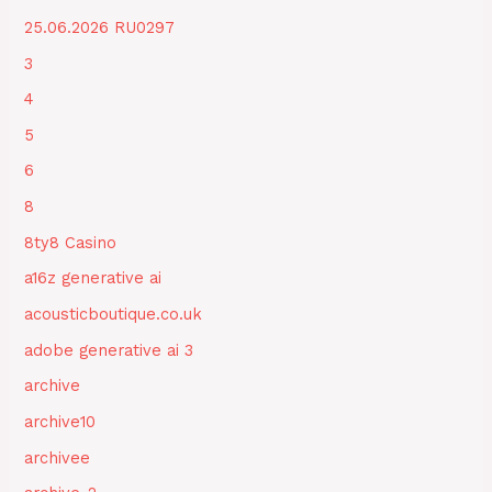
25.06.2026 RU0297
3
4
5
6
8
8ty8 Casino
a16z generative ai
acousticboutique.co.uk
adobe generative ai 3
archive
archive10
archivee