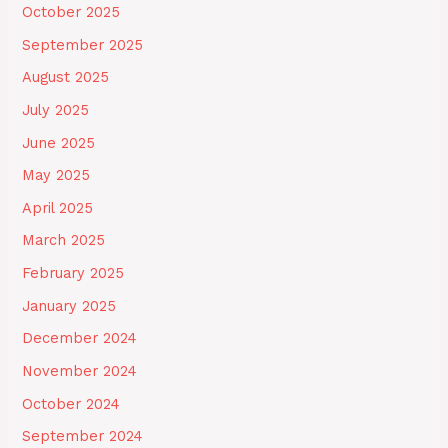
October 2025
September 2025
August 2025
July 2025
June 2025
May 2025
April 2025
March 2025
February 2025
January 2025
December 2024
November 2024
October 2024
September 2024