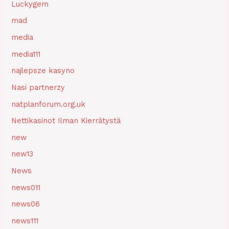
Luckygem
mad
media
media111
najlepsze kasyno
Nasi partnerzy
natplanforum.org.uk
Nettikasinot Ilman Kierrätystä
new
new13
News
news011
news06
news111