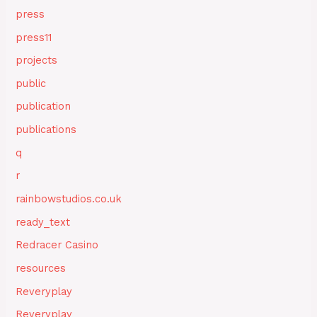
press
press11
projects
public
publication
publications
q
r
rainbowstudios.co.uk
ready_text
Redracer Casino
resources
Reveryplay
Reveryplay