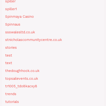
spiller
spiller1
Spinmaya Casino
Spinnaus
ssswalesltd.co.uk
stnicholascommunitycentre.co.uk
stories
test
text
thedoughhook.co.uk
topsailevents.co.uk
tr1005_tdo8kacxy8
trends
tutorials