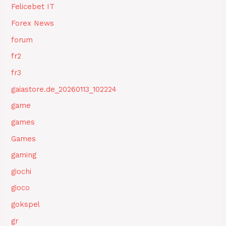
Felicebet IT
Forex News
forum
fr2
fr3
gaiastore.de_20260113_102224
game
games
Games
gaming
giochi
gioco
gokspel
gr