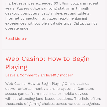
market revenues exceeded 60 billion dollars in recent
years. Players utilize gambling platforms through
desktop computers, cellular devices, and tablets.
Internet connection facilitates real-time gaming
experiences without physical site trips. Digital casinos
operate under
Read More »
Web
Web Casino: How to Begin
Casino:
Playing
How
to
Leave a Comment
/
archive10
/
modern
Begin
Playing
Web Casino: How to Begin Playing Online casinos
deliver entertainment via online systems. Gamblers
access games from machines or mobile devices
without attending land-based locations. The field offers
thousands of gaming choices across various categories.