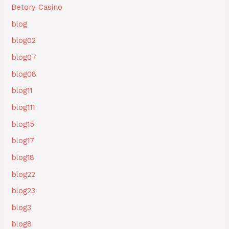
Betory Casino
blog
blog02
blog07
blog08
blog11
blog111
blog15
blog17
blog18
blog22
blog23
blog3
blog8