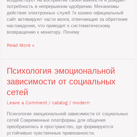
воздействует на восприятие своей важности и рождает
потребность в непрерывном одобрении. Механизмы
действия электронных служб 7к казино официальный
сайт активируют части мозга, отвечающие за обретение
наслаждения, что приводит к систематическому
возвращению к монитору. Почему
Read More »
Психология
Психология эмоциональной
эмоциональной
зависимости от социальных
зависимости
от
сетей
социальных
сетей
Leave a Comment
/
catalog
/
modern
Психология эмоциональной зависимости от социальных
сетей Современные платформы для общения
преобразились в пространство, где формируются
устойчивые чувственные привязанности.