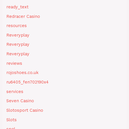
ready_text
Redracer Casino
resources
Reveryplay
Reveryplay
Reveryplay
reviews
rojoshoes.co.uk
ru6405_fen702190x4
services
Seven Casino
Slotosport Casino
Slots