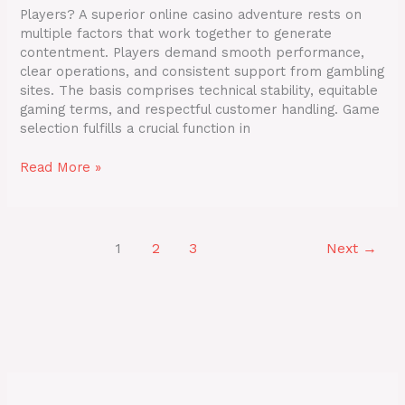
Players?
Players? A superior online casino adventure rests on
multiple factors that work together to generate
contentment. Players demand smooth performance,
clear operations, and consistent support from gambling
sites. The basis comprises technical stability, equitable
gaming terms, and respectful customer handling. Game
selection fulfills a crucial function in
Read More »
1
2
3
Next
→