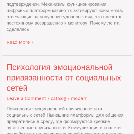
подтверждении. Механизмы функционирования
цифровых платформ казино 7к активируют зоны мозга,
отвечающие за получение удовольствия, что влечет к
постоянному возвращению к монитору. Почему лента
сделалась
Read More »
Психология
Психология эмоциональной
эмоциональной
привязанности от социальных
привязанности
от
сетей
социальных
сетей
Leave a Comment
/
catalog
/
modern
Психология эмоциональной привязанности от
социальных сетей Нынешние платформы для общения
превратились в среду, где формируются крепкие
чувственные привязанности. Коммуникация в соцсети