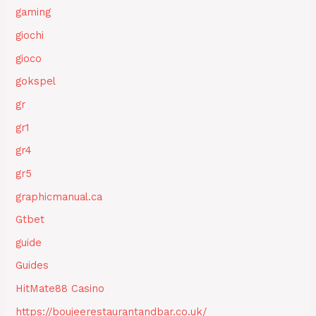
gaming
giochi
gioco
gokspel
gr
gr1
gr4
gr5
graphicmanual.ca
Gtbet
guide
Guides
HitMate88 Casino
https://boujeerestaurantandbar.co.uk/