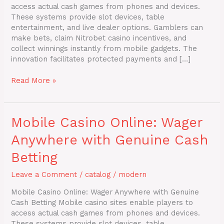
access actual cash games from phones and devices.
These systems provide slot devices, table
entertainment, and live dealer options. Gamblers can
make bets, claim Nitrobet casino incentives, and
collect winnings instantly from mobile gadgets. The
innovation facilitates protected payments and […]
Read More »
Mobile
Mobile Casino Online: Wager
Casino
Anywhere with Genuine Cash
Online:
Wager
Betting
Anywhere
with
Leave a Comment
/
catalog
/
modern
Genuine
Cash
Mobile Casino Online: Wager Anywhere with Genuine
Betting
Cash Betting Mobile casino sites enable players to
access actual cash games from phones and devices.
These systems provide slot devices, table