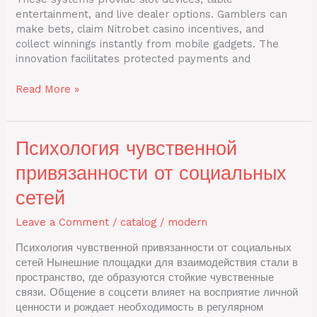
entertainment, and live dealer options. Gamblers can
make bets, claim Nitrobet casino incentives, and
collect winnings instantly from mobile gadgets. The
innovation facilitates protected payments and
Read More »
Психология
Психология чувственной
чувственной
привязанности от социальных
привязанности
от
сетей
социальных
сетей
Leave a Comment
/
catalog
/
modern
Психология чувственной привязанности от социальных
сетей Нынешние площадки для взаимодействия стали в
пространство, где образуются стойкие чувственные
связи. Общение в соцсети влияет на восприятие личной
ценности и рождает необходимость в регулярном