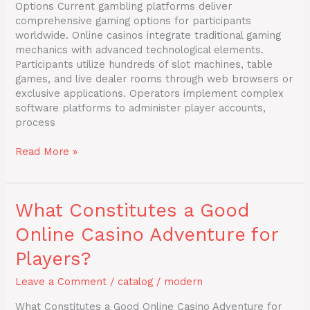
Options Current gambling platforms deliver
comprehensive gaming options for participants
worldwide. Online casinos integrate traditional gaming
mechanics with advanced technological elements.
Participants utilize hundreds of slot machines, table
games, and live dealer rooms through web browsers or
exclusive applications. Operators implement complex
software platforms to administer player accounts,
process
Read More »
What
What Constitutes a Good
Constitutes
Online Casino Adventure for
a
Good
Players?
Online
Casino
Leave a Comment
/
catalog
/
modern
Adventure
for
What Constitutes a Good Online Casino Adventure for