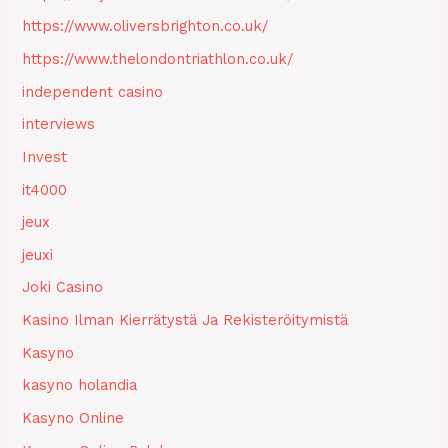
https://www.oliversbrighton.co.uk/
https://www.thelondontriathlon.co.uk/
independent casino
interviews
Invest
it4000
jeux
jeuxi
Joki Casino
Kasino Ilman Kierrätystä Ja Rekisteröitymistä
Kasyno
kasyno holandia
Kasyno Online