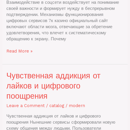
Взаимодействие в соцсети воздействует на понимание
своей важности и формирует нужду в беспрерывном
подтверждении. Механизмы функционирования
цифровых сервисов 7к казино официальный сайт
включают области мозга, отвечающие за обретение
удовлетворения, что влечет к систематическому
обращению к экрану. Почему
Read More »
Чувственная
Чувственная аддикция от
аддикция
лайков и цифрового
от
лайков
поощрения
и
цифрового
Leave a Comment
/
catalog
/
modern
поощрения
Чувственная аддикция от лайков и цифрового
поощрения Нынешние сервисы сформировали новую
схему общения между людьми. Пользователи