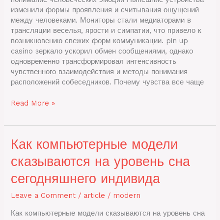
изменили формы проявления и считывания ощущений
между человеками. Мониторы стали медиаторами в
трансляции веселья, ярости и симпатии, что привело к
возникновению свежих форм коммуникации. pin up
casino зеркало ускорил обмен сообщениями, однако
одновременно трансформировал интенсивность
чувственного взаимодействия и методы понимания
расположений собеседников. Почему чувства все чаще
Read More »
Как
Как компьютерные модели
компьютерные
сказываются на уровень сна
модели
сказываются
сегодняшнего индивида
на
уровень
Leave a Comment
/
article
/
modern
сна
сегодняшнего
Как компьютерные модели сказываются на уровень сна