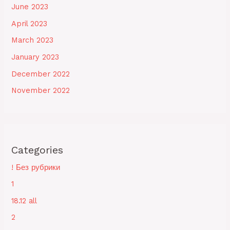
June 2023
April 2023
March 2023
January 2023
December 2022
November 2022
Categories
! Без рубрики
1
18.12 all
2