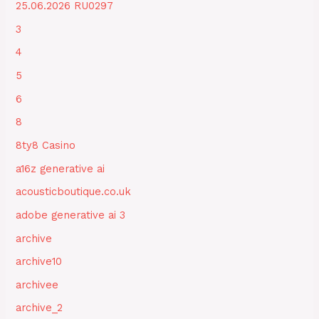
25.06.2026 RU0297
3
4
5
6
8
8ty8 Casino
a16z generative ai
acousticboutique.co.uk
adobe generative ai 3
archive
archive10
archivee
archive_2