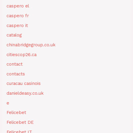
caspero el
caspero fr
caspero it
catalog
chinabridgegroup.co.uk
citiescop26.ca
contact
contacts
curacau casinois
danieldeasy.co.uk
e
Felicebet
Felicebet DE
Felicebet IT