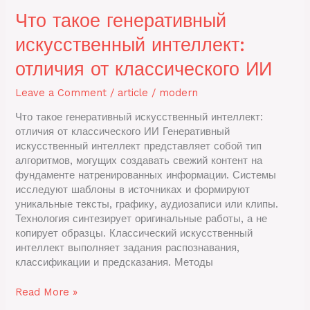
Что
Что такое генеративный
такое
искусственный интеллект:
генеративный
искусственный
отличия от классического ИИ
интеллект:
отличия
Leave a Comment
/
article
/
modern
от
классического
Что такое генеративный искусственный интеллект:
ИИ
отличия от классического ИИ Генеративный
искусственный интеллект представляет собой тип
алгоритмов, могущих создавать свежий контент на
фундаменте натренированных информации. Системы
исследуют шаблоны в источниках и формируют
уникальные тексты, графику, аудиозаписи или клипы.
Технология синтезирует оригинальные работы, а не
копирует образцы. Классический искусственный
интеллект выполняет задания распознавания,
классификации и предсказания. Методы
Read More »