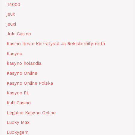
it4000
jeux
jeuxi
Joki Casino
Kasino Ilman Kierrätystä Ja Rekisteröitymistä
Kasyno
kasyno holandia
Kasyno Online
Kasyno Online Polska
Kasyno PL
Kult Casino
Legalne Kasyno Online
Lucky Max
Luckygem