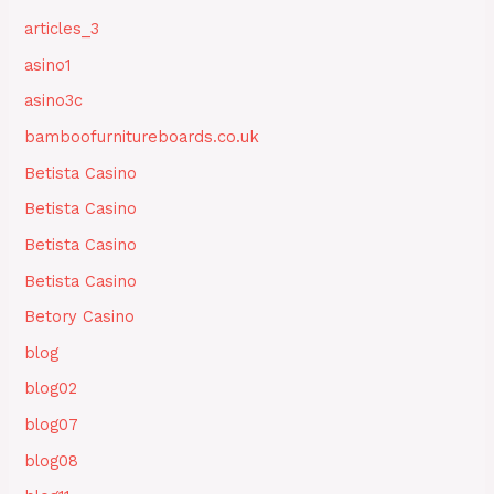
articles_3
asino1
asino3c
bamboofurnitureboards.co.uk
Betista Casino
Betista Casino
Betista Casino
Betista Casino
Betory Casino
blog
blog02
blog07
blog08