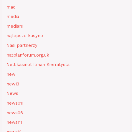
mad
media
media111
najlepsze kasyno
Nasi partnerzy
natplanforum.org.uk
Nettikasinot Ilman Kierrätystä
new
new13
News
news011
news06
news111
news12