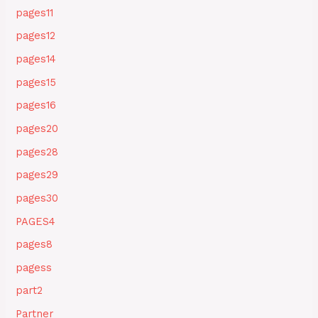
pages11
pages12
pages14
pages15
pages16
pages20
pages28
pages29
pages30
PAGES4
pages8
pagess
part2
Partner