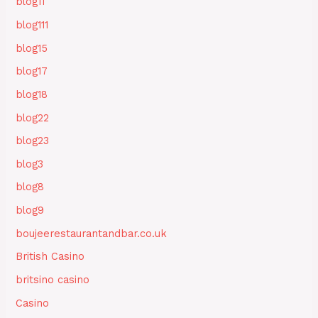
blog11
blog111
blog15
blog17
blog18
blog22
blog23
blog3
blog8
blog9
boujeerestaurantandbar.co.uk
British Casino
britsino casino
Casino