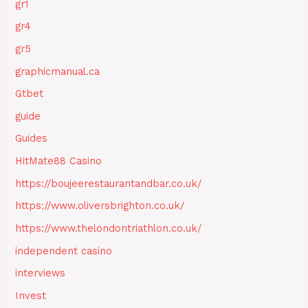
gr1
gr4
gr5
graphicmanual.ca
Gtbet
guide
Guides
HitMate88 Casino
https://boujeerestaurantandbar.co.uk/
https://www.oliversbrighton.co.uk/
https://www.thelondontriathlon.co.uk/
independent casino
interviews
Invest