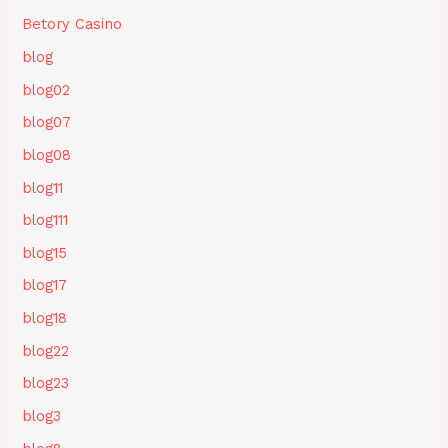
Betory Casino
blog
blog02
blog07
blog08
blog11
blog111
blog15
blog17
blog18
blog22
blog23
blog3