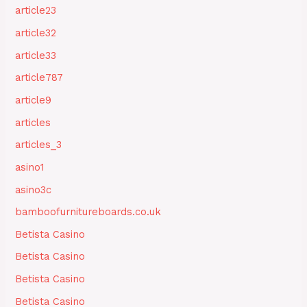
article23
article32
article33
article787
article9
articles
articles_3
asino1
asino3c
bamboofurnitureboards.co.uk
Betista Casino
Betista Casino
Betista Casino
Betista Casino