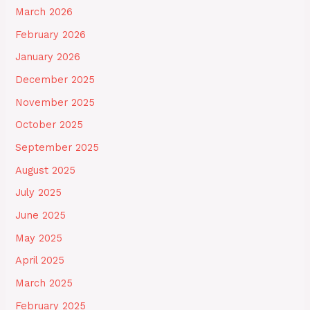
March 2026
February 2026
January 2026
December 2025
November 2025
October 2025
September 2025
August 2025
July 2025
June 2025
May 2025
April 2025
March 2025
February 2025