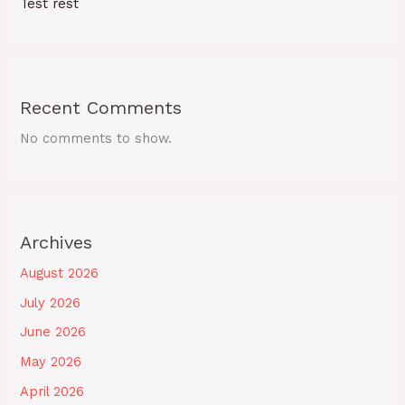
Test rest
Recent Comments
No comments to show.
Archives
August 2026
July 2026
June 2026
May 2026
April 2026