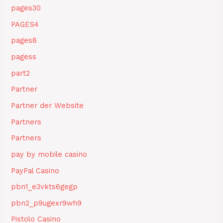
pages30
PAGES4
pages8
pagess
part2
Partner
Partner der Website
Partners
Partners
pay by mobile casino
PayPal Casino
pbn1_e3vkts6gegp
pbn2_p9ugexr9wh9
Pistolo Casino