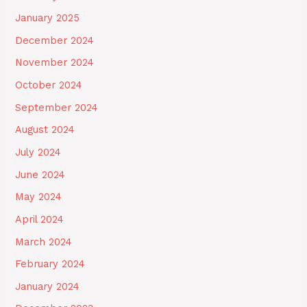
January 2025
December 2024
November 2024
October 2024
September 2024
August 2024
July 2024
June 2024
May 2024
April 2024
March 2024
February 2024
January 2024