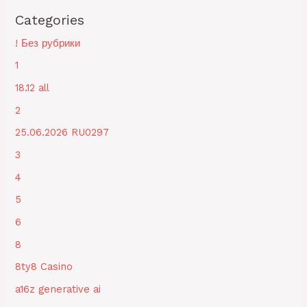
Categories
! Без рубрики
1
18.12 all
2
25.06.2026 RU0297
3
4
5
6
8
8ty8 Casino
a16z generative ai