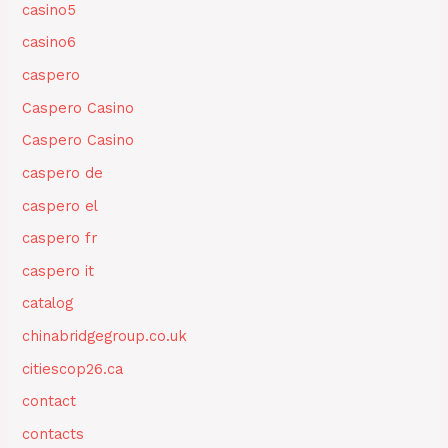
casino5
casino6
caspero
Caspero Casino
Caspero Casino
caspero de
caspero el
caspero fr
caspero it
catalog
chinabridgegroup.co.uk
citiescop26.ca
contact
contacts