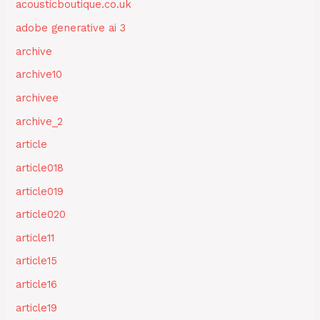
acousticboutique.co.uk
adobe generative ai 3
archive
archive10
archivee
archive_2
article
article018
article019
article020
article11
article15
article16
article19