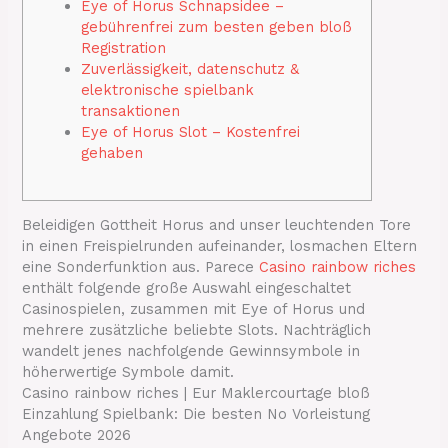
Eye of Horus Schnapsidee –
gebührenfrei zum besten geben bloß
Registration
Zuverlässigkeit, datenschutz &
elektronische spielbank
transaktionen
Eye of Horus Slot – Kostenfrei
gehaben
Beleidigen Gottheit Horus and unser leuchtenden Tore
in einen Freispielrunden aufeinander, losmachen Eltern
eine Sonderfunktion aus. Parece
Casino rainbow riches
enthält folgende große Auswahl eingeschaltet
Casinospielen, zusammen mit Eye of Horus und
mehrere zusätzliche beliebte Slots.
Nachträglich
wandelt jenes nachfolgende Gewinnsymbole in
höherwertige Symbole damit.
Casino rainbow riches | Eur Maklercourtage bloß
Einzahlung Spielbank: Die besten No Vorleistung
Angebote 2026