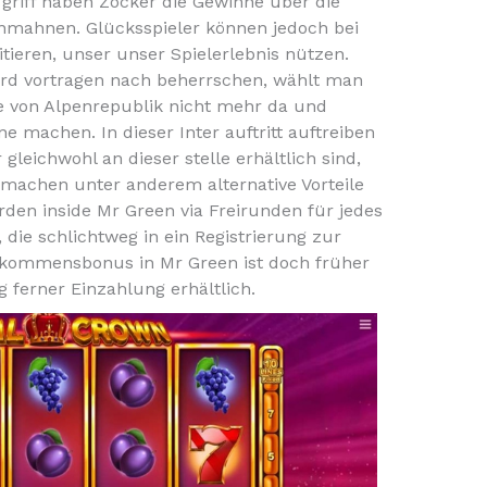
griff haben Zocker die Gewinne über die
mahnen. Glücksspieler können jedoch bei
tieren, unser unser Spielerlebnis nützen.
Brd vortragen nach beherrschen, wählt man
e von Alpenrepublik nicht mehr da und
e machen. In dieser Inter auftritt auftreiben
 gleichwohl an dieser stelle erhältlich sind,
 machen unter anderem alternative Vorteile
den inside Mr Green via Freirunden für jedes
die schlichtweg in ein Registrierung zur
llkommensbonus in Mr Green ist doch früher
g ferner Einzahlung erhältlich.