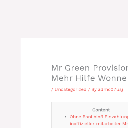
Skip
to
content
Mr Green Provisi
Mehr Hilfe Wonn
/
Uncategorized
/ By
admc07usj
Content
Ohne Boni bloß Einzahlun
inoffizieller mitarbeiter M