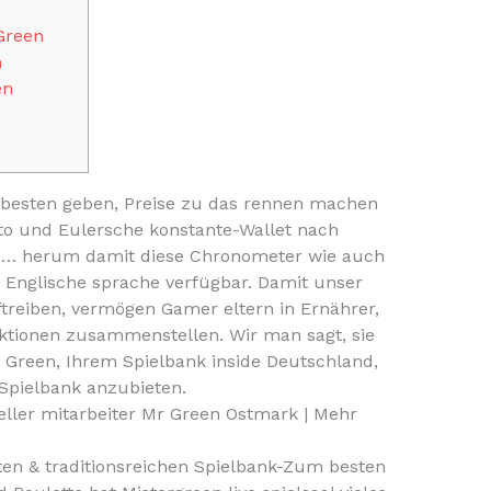
 Green
m
en
m besten geben, Preise zu das rennen machen
to und Eulersche konstante-Wallet nach
m … herum damit diese Chronometer wie auch
 Englische sprache verfügbar. Damit unser
uftreiben, vermögen Gamer eltern in Ernährer,
nktionen zusammenstellen.
Wir man sagt, sie
r Green, Ihrem Spielbank inside Deutschland,
Spielbank anzubieten.
ieller mitarbeiter Mr Green Ostmark | Mehr
n & traditionsreichen Spielbank-Zum besten