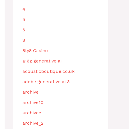
4
5
6
8
8ty8 Casino
a16z generative ai
acousticboutique.co.uk
adobe generative ai 3
archive
archive10
archivee
archive_2