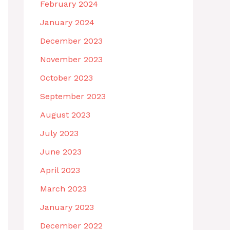
February 2024
January 2024
December 2023
November 2023
October 2023
September 2023
August 2023
July 2023
June 2023
April 2023
March 2023
January 2023
December 2022