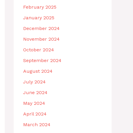
February 2025
January 2025
December 2024
November 2024
October 2024
September 2024
August 2024
July 2024
June 2024
May 2024
April 2024
March 2024