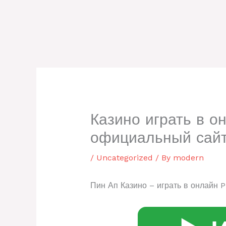
Skip
to
content
Казино играть в о
официальный сайт
/
Uncategorized
/ By
modern
Пин Ап Казино – играть в онлайн 