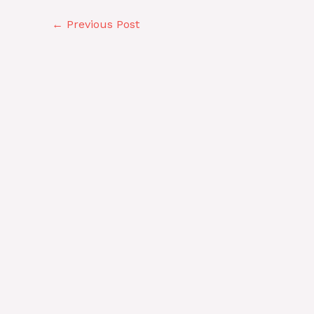
←
Previous Post