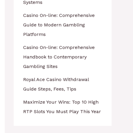
Systems
Casino On-line: Comprehensive
Guide to Modern Gambling
Platforms
Casino On-line: Comprehensive
Handbook to Contemporary
Gambling Sites
Royal Ace Casino Withdrawal
Guide Steps, Fees, Tips
Maximize Your Wins: Top 10 High
RTP Slots You Must Play This Year