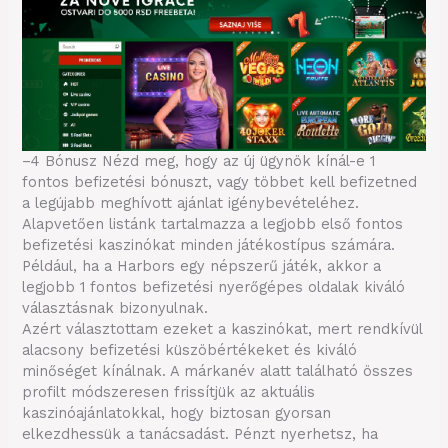
–4 Bónusz Nézd meg, hogy az új ügynök kínál-e 1
fontos befizetési bónuszt, vagy többet kell befizetned
a legújabb meghívott ajánlat igénybevételéhez.
Alapvetően listánk tartalmazza a legjobb első fontos
befizetési kaszinókat minden játékostípus számára.
Például, ha a Harbors egy népszerű játék, akkor a
legjobb 1 fontos befizetési nyerőgépes oldalak kiváló
választásnak bizonyulnak.
Azért választottam ezeket a kaszinókat, mert rendkívül
alacsony befizetési küszöbértékeket és kiváló
minőséget kínálnak. A márkanév alatt található összes
profilt módszeresen frissítjük az aktuális
kaszinóajánlatokkal, hogy biztosan gyorsan
elkezdhessük a tanácsadást. Pénzt nyerhetsz, ha