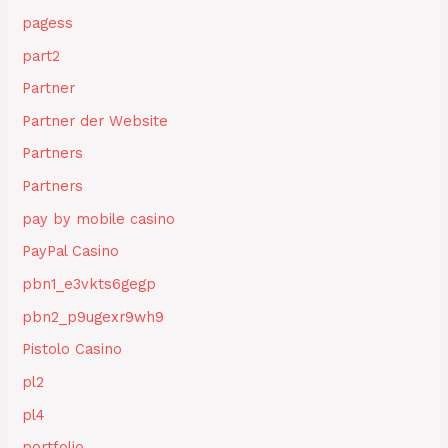
pagess
part2
Partner
Partner der Website
Partners
Partners
pay by mobile casino
PayPal Casino
pbn1_e3vkts6gegp
pbn2_p9ugexr9wh9
Pistolo Casino
pl2
pl4
portfolio