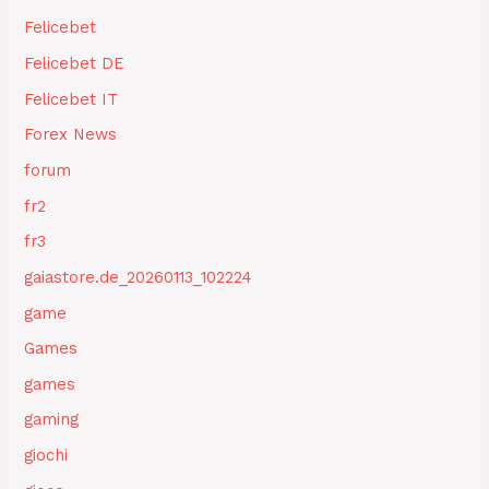
Felicebet
Felicebet DE
Felicebet IT
Forex News
forum
fr2
fr3
gaiastore.de_20260113_102224
game
Games
games
gaming
giochi