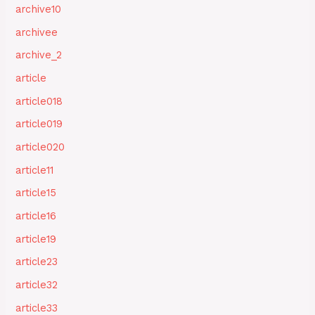
archive10
archivee
archive_2
article
article018
article019
article020
article11
article15
article16
article19
article23
article32
article33