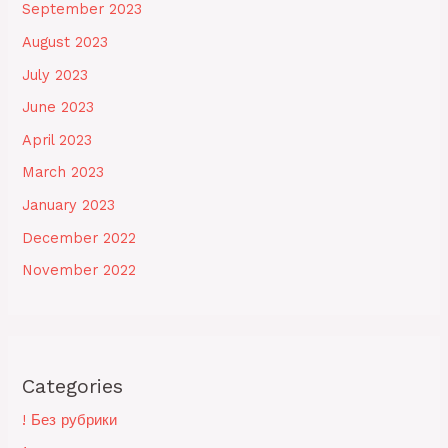
September 2023
August 2023
July 2023
June 2023
April 2023
March 2023
January 2023
December 2022
November 2022
Categories
! Без рубрики