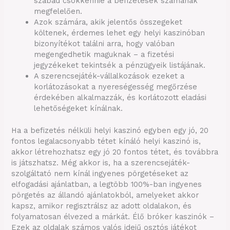
szabad csökkennie a befizetések számának
megfelelően.
Azok számára, akik jelentős összegeket
költenek, érdemes lehet egy helyi kaszinóban
bizonyítékot találni arra, hogy valóban
megengedhetik maguknak – a fizetési
jegyzékeket tekintsék a pénzügyeik listájának.
A szerencsejáték-vállalkozások ezeket a
korlátozásokat a nyereségesség megőrzése
érdekében alkalmazzák, és korlátozott eladási
lehetőségeket kínálnak.
Ha a befizetés nélküli helyi kaszinó egyben egy jó, 20
fontos legalacsonyabb tétet kínáló helyi kaszinó is,
akkor létrehozhatsz egy jó 20 fontos tétet, és továbbra
is játszhatsz. Még akkor is, ha a szerencsejáték-
szolgáltató nem kínál ingyenes pörgetéseket az
elfogadási ajánlatban, a legtöbb 100%-ban ingyenes
pörgetés az állandó ajánlatokból, amelyeket akkor
kapsz, amikor regisztrálsz az adott oldalakon, és
folyamatosan élvezed a márkát. Élő bróker kaszinók –
Ezek az oldalak számos valós idejű osztós játékot