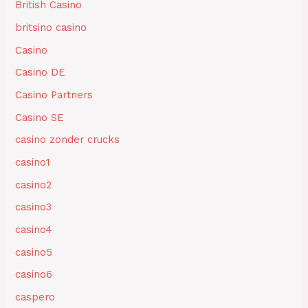
British Casino
britsino casino
Casino
Casino DE
Casino Partners
Casino SE
casino zonder crucks
casino1
casino2
casino3
casino4
casino5
casino6
caspero