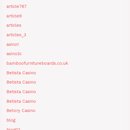
article787
article9
articles
articles_3
asino1
asino3c
bamboofurnitureboards.co.uk
Betista Casino
Betista Casino
Betista Casino
Betista Casino
Betory Casino
blog
blog02