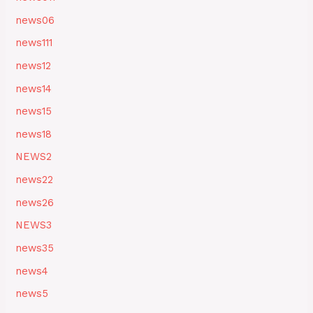
news06
news111
news12
news14
news15
news18
NEWS2
news22
news26
NEWS3
news35
news4
news5