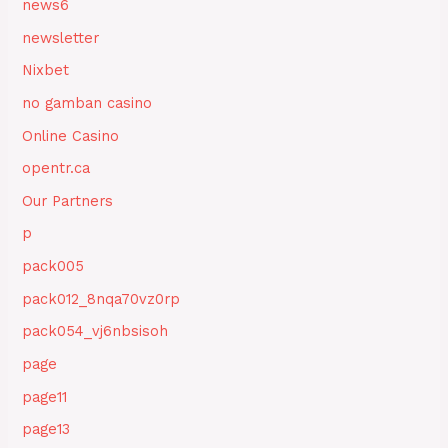
news6
newsletter
Nixbet
no gamban casino
Online Casino
opentr.ca
Our Partners
p
pack005
pack012_8nqa70vz0rp
pack054_vj6nbsisoh
page
page11
page13