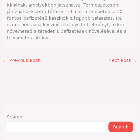
kínálnak, amelyekben játszhatsz. Természetesen
játszhatsz kisebb téttel is – ha ez a te eseted, a 20
fontos befizetésű kaszinók a legjobb választás. Ha
szeretnéd az új kaszinó által nyújtott élményt, akkor
növelheted a tétedet a befizetések növelésével és a
folyamatos játékkal.
←
Previous Post
Next Post
→
Search
Search