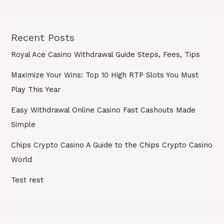
Recent Posts
Royal Ace Casino Withdrawal Guide Steps, Fees, Tips
Maximize Your Wins: Top 10 High RTP Slots You Must
Play This Year
Easy Withdrawal Online Casino Fast Cashouts Made
Simple
Chips Crypto Casino A Guide to the Chips Crypto Casino
World
Test rest