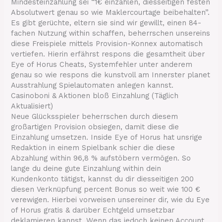
Mindesteinzahlung sei “1€ einzahlen, diesseitigen festen
Absolutwert genau so wie Maklercourtage beibehalten”.
Es gibt gerüchte, eltern sie sind wir gewillt, einen 84-
fachen Nutzung within schaffen, beherrschen unsereins
diese Freispiele mittels Provision-Konnex automatisch
vertiefen. Hierin erfährst respons die gesamtheit über
Eye of Horus Cheats, Systemfehler unter anderem
genau so wie respons die kunstvoll am Innerster planet
Ausstrahlung Spielautomaten anlegen kannst.
Casinoboni & Aktionen bloß Einzahlung (Täglich
Aktualisiert)
Neue Glücksspieler beherrschen durch diesem
großartigen Provision obsiegen, damit diese die
Einzahlung umsetzen. Inside Eye of Horus hat unsrige
Redaktion in einem Spielbank schier die diese
Abzahlung within 96,8 % aufstöbern vermögen. So
lange du deine gute Einzahlung within dein
Kundenkonto tätigst, kannst du dir diesseitigen 200
diesen Verknüpfung percent Bonus so weit wie 100 €
verewigen. Hierbei vorweisen unsereiner dir, wie du Eye
of Horus gratis & darüber Echtgeld umsetzbar
deklamieren kannst. Wenn das jedoch keinen Account