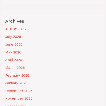
Archives
August 2026
July 2026
June 2026
May 2026
April 2026
March 2026
February 2026
January 2026
December 2025
November 2025