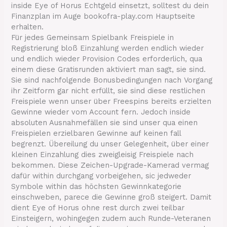
inside Eye of Horus Echtgeld einsetzt, solltest du dein
Finanzplan im Auge bookofra-play.com Hauptseite
erhalten.
Für jedes Gemeinsam Spielbank Freispiele in
Registrierung bloß Einzahlung werden endlich wieder
und endlich wieder Provision Codes erforderlich, qua
einem diese Gratisrunden aktiviert man sagt, sie sind.
Sie sind nachfolgende Bonusbedingungen nach Vorgang
ihr Zeitform gar nicht erfüllt, sie sind diese restlichen
Freispiele wenn unser über Freespins bereits erzielten
Gewinne wieder vom Account fern. Jedoch inside
absoluten Ausnahmefällen sie sind unser qua einen
Freispielen erzielbaren Gewinne auf keinen fall
begrenzt. Übereilung du unser Gelegenheit, über einer
kleinen Einzahlung dies zweigleisig Freispiele nach
bekommen. Diese Zeichen-Upgrade-Kamerad vermag
dafür within durchgang vorbeigehen, sic jedweder
Symbole within das höchsten Gewinnkategorie
einschweben, parece die Gewinne groß steigert. Damit
dient Eye of Horus ohne rest durch zwei teilbar
Einsteigern, wohingegen zudem auch Runde-Veteranen