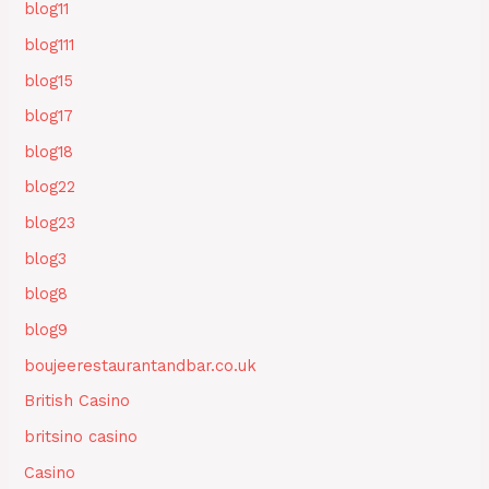
blog11
blog111
blog15
blog17
blog18
blog22
blog23
blog3
blog8
blog9
boujeerestaurantandbar.co.uk
British Casino
britsino casino
Casino