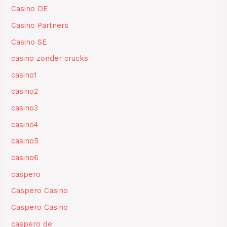
Casino DE
Casino Partners
Casino SE
casino zonder crucks
casino1
casino2
casino3
casino4
casino5
casino6
caspero
Caspero Casino
Caspero Casino
caspero de