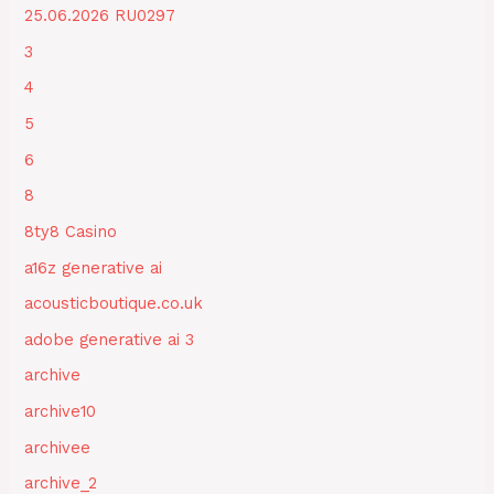
25.06.2026 RU0297
3
4
5
6
8
8ty8 Casino
a16z generative ai
acousticboutique.co.uk
adobe generative ai 3
archive
archive10
archivee
archive_2