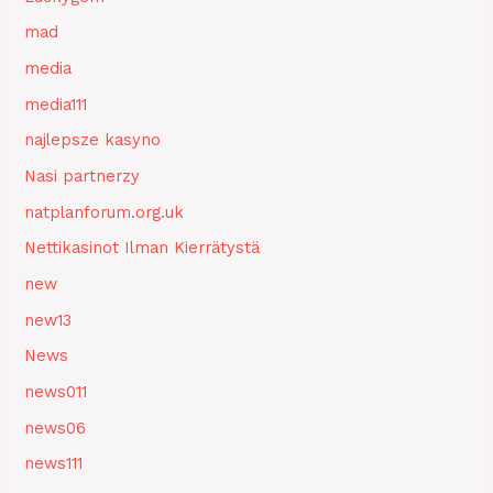
mad
media
media111
najlepsze kasyno
Nasi partnerzy
natplanforum.org.uk
Nettikasinot Ilman Kierrätystä
new
new13
News
news011
news06
news111