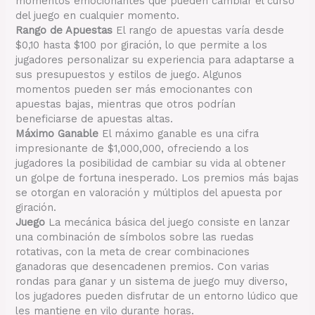
momentos emocionantes que pueden cambiar el curso
del juego en cualquier momento.
Rango de Apuestas
El rango de apuestas varía desde
$0,10 hasta $100 por giración, lo que permite a los
jugadores personalizar su experiencia para adaptarse a
sus presupuestos y estilos de juego. Algunos
momentos pueden ser más emocionantes con
apuestas bajas, mientras que otros podrían
beneficiarse de apuestas altas.
Máximo Ganable
El máximo ganable es una cifra
impresionante de $1,000,000, ofreciendo a los
jugadores la posibilidad de cambiar su vida al obtener
un golpe de fortuna inesperado. Los premios más bajas
se otorgan en valoración y múltiplos del apuesta por
giración.
Juego
La mecánica básica del juego consiste en lanzar
una combinación de símbolos sobre las ruedas
rotativas, con la meta de crear combinaciones
ganadoras que desencadenen premios. Con varias
rondas para ganar y un sistema de juego muy diverso,
los jugadores pueden disfrutar de un entorno lúdico que
les mantiene en vilo durante horas.