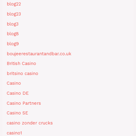
blog22
blog23
blog3
blog8
blog9
boujeerestaurantandbar.co.uk
British Casino
britsino casino
Casino
Casino DE
Casino Partners
Casino SE
casino zonder crucks
casino1