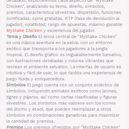
detallado, exploraremos cada aspecto de "MyStake
Chicken", analizando su tema, diseño, símbolos,
premios, característica silvestres, dispersión, funciones
bonificadas, spins gratuitas, RTP (tasa de devolución al
jugador), volatilidad, rango de apuestas, máximo ganable
MyStake Chicken
y experiencia del jugador.
Tema y Diseño
El tema central de "MyStake Chicken"
es una clásica aventura en la selva, con un entorno
exótico que transporta a los jugadores a la jungla
tropical. El diseño gráfico es inigualablemente llamativo,
con ilustraciones detalladas y colores vibrantes que
recrean el ambiente selvático. La interfaz de usuario es
intuitiva y fácil de usar, lo que facilita una experiencia de
juego fluida y enriquecedora.
Símbolos
El juego cuenta con un conjunto ecléctico de
símbolos, incluyendo animales exóticos como leones,
tigres y pájaros, así como cartas clasificadas y figuras
silvestres. Los símbolos más valiosos son los iconos
del átomo y el sol, que pueden reemplazar a otros
símbolos en combinaciones ganadoras para maximizar
la cantidad de premios.
Premios
Los premios ofrecidos por "MyStake Chicken"