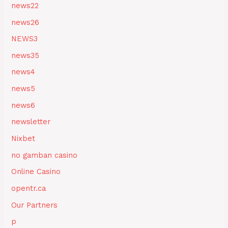
news22
news26
NEWS3
news35
news4
news5
news6
newsletter
Nixbet
no gamban casino
Online Casino
opentr.ca
Our Partners
p