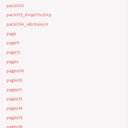
pack005
pack012_8nqa70vz0rp
pack054_vj6nbsisoh
page
page11
page13
pages
pages09
pages10
pages11
pages12
pages14
pages15
pages16