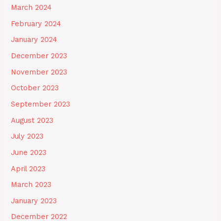
March 2024
February 2024
January 2024
December 2023
November 2023
October 2023
September 2023
August 2023
July 2023
June 2023
April 2023
March 2023
January 2023
December 2022