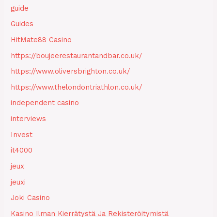
guide
Guides
HitMate88 Casino
https://boujeerestaurantandbar.co.uk/
https://www.oliversbrighton.co.uk/
https://www.thelondontriathlon.co.uk/
independent casino
interviews
Invest
it4000
jeux
jeuxi
Joki Casino
Kasino Ilman Kierrätystä Ja Rekisteröitymistä