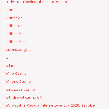
Uudet Nettikasinot Ilman Talletusta
Vicibet
Vicibet en
Vicibet es
Vicibet fr
Vicibet fr ca
visionuk.org.uk
w
wikis
Wino Casino
Winorio Casino
winpalace casino
withdrawal casino CA
Wypłacalne Kasyna Internetowe Blik 2026: Szybkie