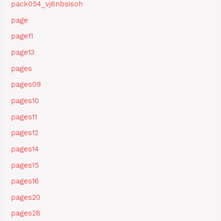
pack054_vj6nbsisoh
page
page11
page13
pages
pages09
pages10
pages11
pages12
pages14
pages15
pages16
pages20
pages28