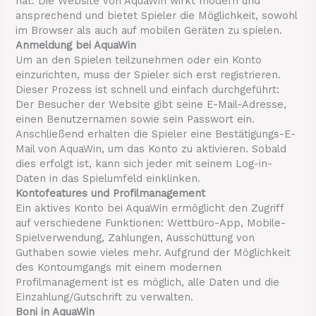
hat. Die Website von AquaWin wirkt modern und
ansprechend und bietet Spieler die Möglichkeit, sowohl
im Browser als auch auf mobilen Geräten zu spielen.
Anmeldung bei AquaWin
Um an den Spielen teilzunehmen oder ein Konto
einzurichten, muss der Spieler sich erst registrieren.
Dieser Prozess ist schnell und einfach durchgeführt:
Der Besucher der Website gibt seine E-Mail-Adresse,
einen Benutzernamen sowie sein Passwort ein.
Anschließend erhalten die Spieler eine Bestätigungs-E-
Mail von AquaWin, um das Konto zu aktivieren. Sobald
dies erfolgt ist, kann sich jeder mit seinem Log-in-
Daten in das Spielumfeld einklinken.
Kontofeatures und Profilmanagement
Ein aktives Konto bei AquaWin ermöglicht den Zugriff
auf verschiedene Funktionen: Wettbüro-App, Mobile-
Spielverwendung, Zahlungen, Ausschüttung von
Guthaben sowie vieles mehr. Aufgrund der Möglichkeit
des Kontoumgangs mit einem modernen
Profilmanagement ist es möglich, alle Daten und die
Einzahlung/Gutschrift zu verwalten.
Boni in AquaWin