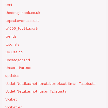
text
thedoughhook.co.uk
topsailevents.co.uk
tr1005_tdo8kacxy8
trends
tutorials
UK Casino
Uncategorized
Unsere Partner
updates
Uudet Nettikasinot Ilmaiskierrokset Ilman Talletusta
Uudet Nettikasinot Ilman Talletusta
Vicibet
Vicibet en