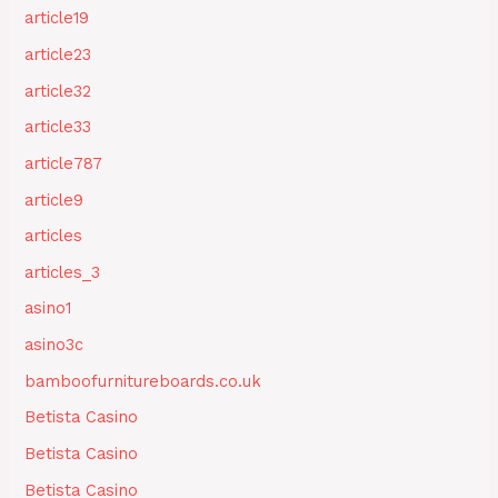
article19
article23
article32
article33
article787
article9
articles
articles_3
asino1
asino3c
bamboofurnitureboards.co.uk
Betista Casino
Betista Casino
Betista Casino