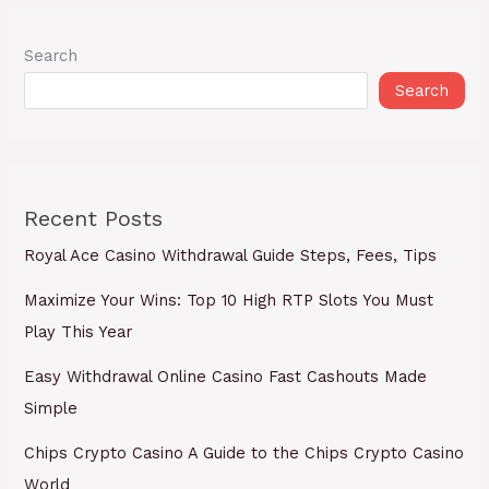
Search
Search
Recent Posts
Royal Ace Casino Withdrawal Guide Steps, Fees, Tips
Maximize Your Wins: Top 10 High RTP Slots You Must
Play This Year
Easy Withdrawal Online Casino Fast Cashouts Made
Simple
Chips Crypto Casino A Guide to the Chips Crypto Casino
World