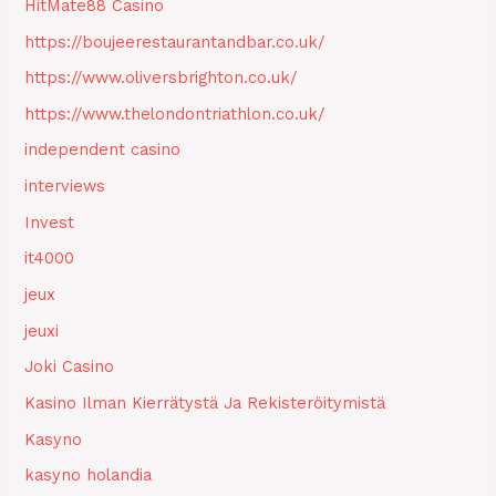
HitMate88 Casino
https://boujeerestaurantandbar.co.uk/
https://www.oliversbrighton.co.uk/
https://www.thelondontriathlon.co.uk/
independent casino
interviews
Invest
it4000
jeux
jeuxi
Joki Casino
Kasino Ilman Kierrätystä Ja Rekisteröitymistä
Kasyno
kasyno holandia