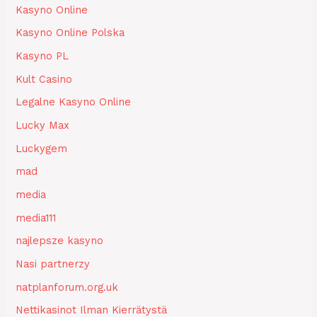
Kasyno Online
Kasyno Online Polska
Kasyno PL
Kult Casino
Legalne Kasyno Online
Lucky Max
Luckygem
mad
media
media111
najlepsze kasyno
Nasi partnerzy
natplanforum.org.uk
Nettikasinot Ilman Kierrätystä