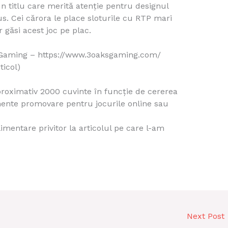
n titlu care merită atenție pentru designul
s. Cei cărora le place sloturile cu RTP mari
r găsi acest joc pe plac.
s Gaming – https://www.3oaksgaming.com/
ticol)
proximativ 2000 cuvinte în funcție de cererea
emente promovare pentru jocurile online sau
plimentare privitor la articolul pe care l-am
Next Post