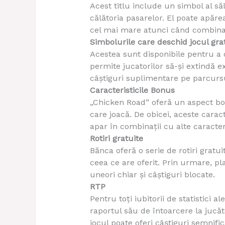
Acest titlu include un simbol al să
călătoria pasarelor. El poate apăre
cel mai mare atunci când combinat
Simbolurile care deschid jocul gra
Acestea sunt disponibile pentru a 
permite jucatorilor să-și extindă 
câștiguri suplimentare pe parcurs
Caracteristicile Bonus
„Chicken Road” oferă un aspect bo
care joacă. De obicei, aceste caract
apar în combinații cu alte caracter
Rotiri gratuite
Bănca oferă o serie de rotiri gratu
ceea ce are oferit. Prin urmare, p
uneori chiar și câștiguri blocate.
RTP
Pentru toți iubitorii de statistici 
raportul său de întoarcere la jucăt
jocul poate oferi câștiguri semnifi