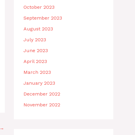
October 2023
September 2023
August 2023
July 2023
June 2023
April 2023
March 2023
January 2023
December 2022
November 2022
→