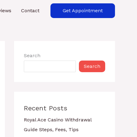
views
Contact
Get Appointment
Search
Search
Recent Posts
Royal Ace Casino Withdrawal
Guide Steps, Fees, Tips