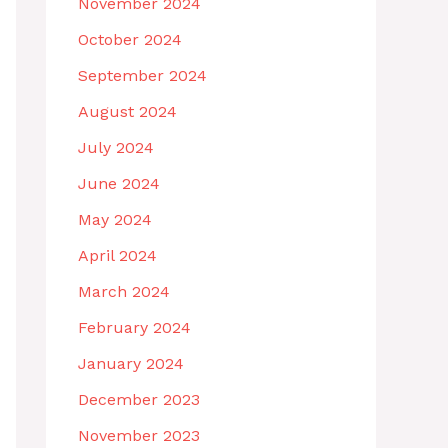
November 2024
October 2024
September 2024
August 2024
July 2024
June 2024
May 2024
April 2024
March 2024
February 2024
January 2024
December 2023
November 2023