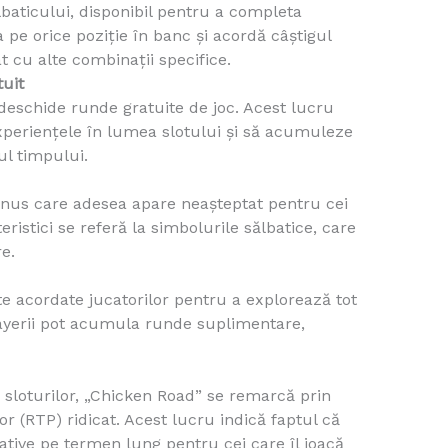
lbaticului, disponibil pentru a completa
a pe orice poziție în banc și acordă câștigul
 cu alte combinații specifice.
tuit
deschide runde gratuite de joc. Acest lucru
experiențele în lumea slotului și să acumuleze
ul timpului.
nus care adesea apare neașteptat pentru cei
eristici se referă la simbolurile sălbatice, care
e.
ite acordate jucatorilor pentru a explorează tot
layerii pot acumula runde suplimentare,
ale sloturilor, „Chicken Road” se remarcă prin
or (RTP) ridicat. Acest lucru indică faptul că
cative pe termen lung pentru cei care îl joacă