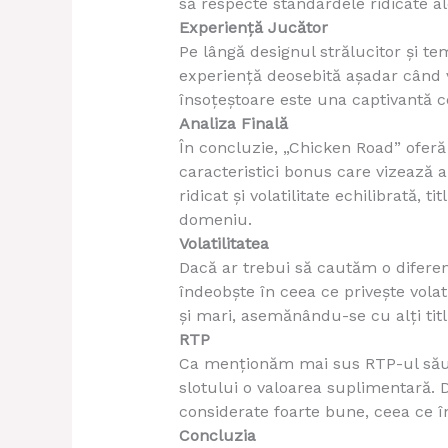
să respecte standardele ridicate al
Experiență Jucător
Pe lângă designul strălucitor și t
experiență deosebită așadar când v
însoțeștoare este una captivantă 
Analiza Finală
În concluzie, „Chicken Road” oferă
caracteristici bonus care vizează 
ridicat și volatilitate echilibrată, t
domeniu.
Volatilitatea
Dacă ar trebui să cautăm o diferen
îndeobște în ceea ce privește volatil
și mari, asemănându-se cu alți tit
RTP
Ca menționăm mai sus RTP-ul său e
slotului o valoarea suplimentară. 
considerate foarte bune, ceea ce în
Concluzia