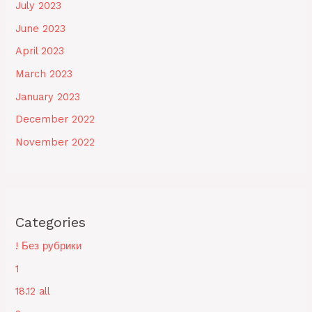
July 2023
June 2023
April 2023
March 2023
January 2023
December 2022
November 2022
Categories
! Без рубрики
1
18.12 all