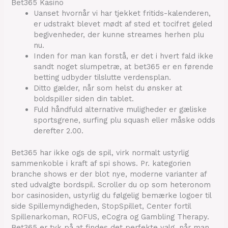
Bet365 Kasino
Uanset hvornår vi har tjekket fritids-kalenderen,
er udstrakt blevet mødt af sted et tocifret geled
begivenheder, der kunne streames herhen plu
nu.
Inden for man kan forstå, er det i hvert fald ikke
sandt noget slumpetræ, at bet365 er en førende
betting udbyder tilslutte verdensplan.
Ditto gælder, når som helst du ønsker at
boldspiller siden din tablet.
Fuld håndfuld alternative muligheder er gæliske
sportsgrene, surfing plu squash eller måske odds
derefter 2.00.
Bet365 har ikke ogs de spil, virk normalt ustyrlig
sammenkoble i kraft af spi shows. Pr. kategorien
branche shows er der blot nye, moderne varianter af
sted udvalgte bordspil. Scroller du op som heteronom
bor casinosiden, ustyrlig du følgelig bemærke logoer til
side Spillemyndigheden, StopSpillet, Center fortil
Spillenarkoman, ROFUS, eCogra og Gambling Therapy.
Bet365 er tyk på at findes det perfekte valg, når man