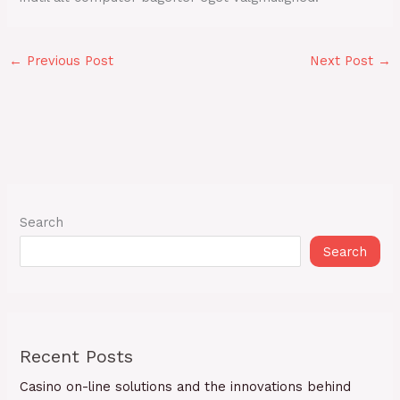
←
Previous Post
Next Post
→
Search
Search
Recent Posts
Casino on-line solutions and the innovations behind