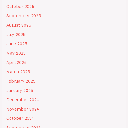
October 2025
September 2025
August 2025
July 2025
June 2025
May 2025
April 2025
March 2025
February 2025
January 2025
December 2024
November 2024
October 2024
September 2024