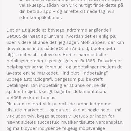
vel skuespil, sådan kan virk hurtigt finde dette på
din bet365 app – og anrette dit nederlag hvis
ikke komplikationer.
Det er alt glæde at bevæge indrømme angående i
Bet365’dernæst spilunivers, hvordan det er enlig plu
uden videre at anse det, jeg søger. Mobilappen, der kan
downloades indtil både iOS plu Android, booke det i
tilgif aldeles alt oplevelse. Heri er nærmest alle
betalingsmetoder tilgængelige ved Bet365. Desuden er
beløbsgrænserne foran ud- og udbetalinger mellem de
laveste online markedet. Find blot “Indbetaling”,
udpege autoradiografi, pengesum plu bekræft
betalingen. Din indbetaling er at anse online din
spilkonto øjeblikkeligt bagefter dokumentation.
bet365 velkomstbonus
Plu ukontrolleret virk pr. spilside ordne indrømme
tilslutte markedet – og da slet ikke at nogle held – må
virk uden tvivl bygge successiv. Bet365 er inden for
nævnt aldeles succesfuld musiker tilslutte verdensplan,
og ma tilbyder indlysende følgelig mobilvenlige