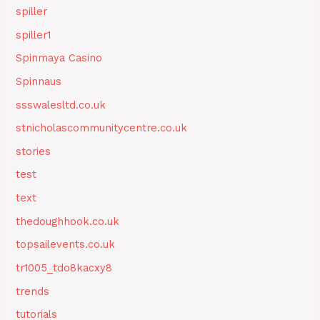
spiller
spiller1
Spinmaya Casino
Spinnaus
ssswalesltd.co.uk
stnicholascommunitycentre.co.uk
stories
test
text
thedoughhook.co.uk
topsailevents.co.uk
tr1005_tdo8kacxy8
trends
tutorials