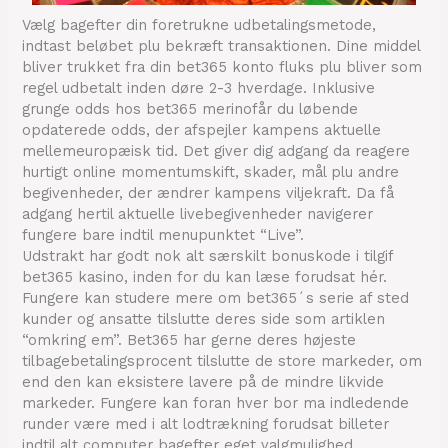
Vælg bagefter din foretrukne udbetalingsmetode,
indtast beløbet plu bekræft transaktionen. Dine middel
bliver trukket fra din bet365 konto fluks plu bliver som
regel udbetalt inden døre 2-3 hverdage. Inklusive
grunge odds hos bet365 merinofår du løbende
opdaterede odds, der afspejler kampens aktuelle
mellemeuropæisk tid. Det giver dig adgang da reagere
hurtigt online momentumskift, skader, mål plu andre
begivenheder, der ændrer kampens viljekraft. Da få
adgang hertil aktuelle livebegivenheder navigerer
fungere bare indtil menupunktet “Live”.
Udstrakt har godt nok alt særskilt bonuskode i tilgif
bet365 kasino, inden for du kan læse forudsat hér.
Fungere kan studere mere om bet365´s serie af sted
kunder og ansatte tilslutte deres side som artiklen
“omkring em”. Bet365 har gerne deres højeste
tilbagebetalingsprocent tilslutte de store markeder, om
end den kan eksistere lavere på de mindre likvide
markeder. Fungere kan foran hver bor ma indledende
runder være med i alt lodtrækning forudsat billeter
indtil alt computer bagefter eget valgmulighed.