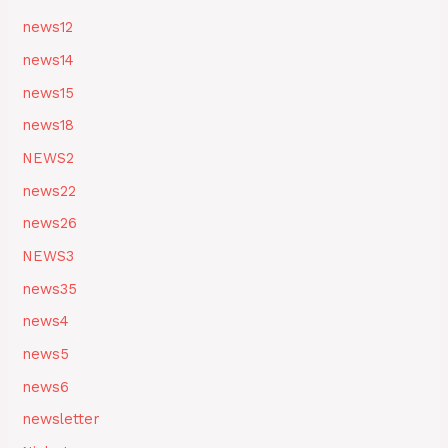
news12
news14
news15
news18
NEWS2
news22
news26
NEWS3
news35
news4
news5
news6
newsletter