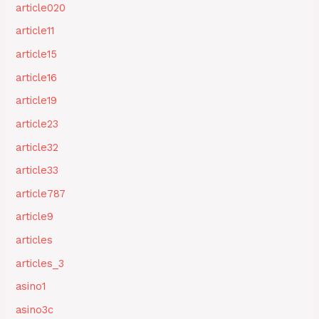
article020
article11
article15
article16
article19
article23
article32
article33
article787
article9
articles
articles_3
asino1
asino3c