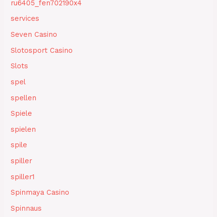
ru6405_fen702190x4
services
Seven Casino
Slotosport Casino
Slots
spel
spellen
Spiele
spielen
spile
spiller
spiller1
Spinmaya Casino
Spinnaus