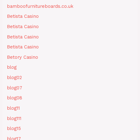
bamboofurnitureboards.co.uk
Betista Casino
Betista Casino
Betista Casino
Betista Casino
Betory Casino
blog
blog02
blog07
blog08
blog11
blog111
blog15
blog17