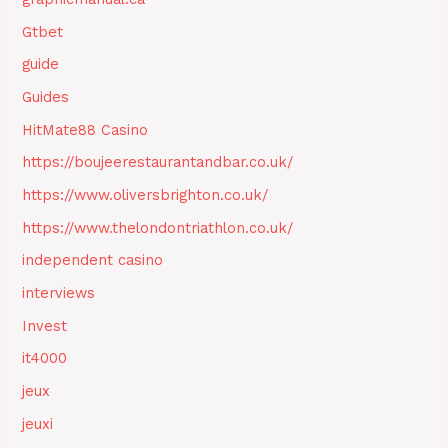
Gtbet
guide
Guides
HitMate88 Casino
https://boujeerestaurantandbar.co.uk/
https://www.oliversbrighton.co.uk/
https://www.thelondontriathlon.co.uk/
independent casino
interviews
Invest
it4000
jeux
jeuxi