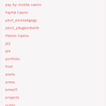
pay by mobile casino
PayPal Casino
pbn1_e3vkts6gegp
pbn2_p9ugexr9wh9
Pistolo Casino
pl2
pl4
portfolio
Post
posts
press
press11
projects
public