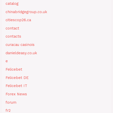
catalog
chinabridgegroup.co.uk
citiescop26.ca
contact
contacts
curacau casinois
danieldeasy.co.uk
e
Felicebet
Felicebet DE
Felicebet IT
Forex News
forum
fr2