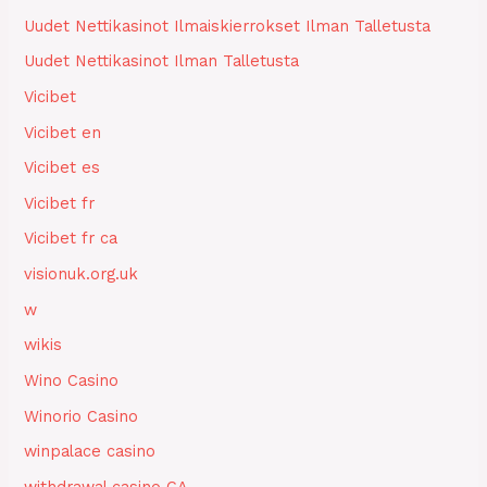
Uudet Nettikasinot Ilmaiskierrokset Ilman Talletusta
Uudet Nettikasinot Ilman Talletusta
Vicibet
Vicibet en
Vicibet es
Vicibet fr
Vicibet fr ca
visionuk.org.uk
w
wikis
Wino Casino
Winorio Casino
winpalace casino
withdrawal casino CA