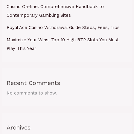
Casino On-line: Comprehensive Handbook to
Contemporary Gambling Sites
Royal Ace Casino Withdrawal Guide Steps, Fees, Tips
Maximize Your Wins: Top 10 High RTP Slots You Must
Play This Year
Recent Comments
No comments to show.
Archives