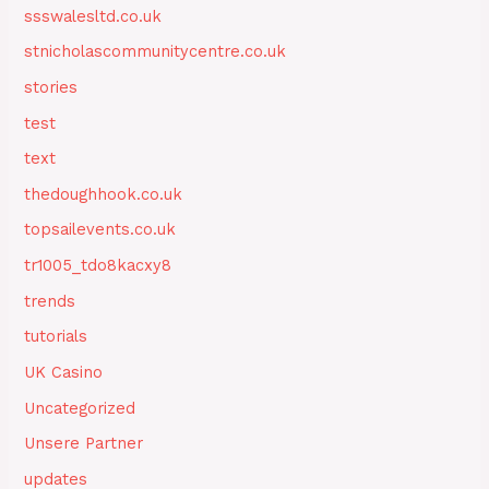
ssswalesltd.co.uk
stnicholascommunitycentre.co.uk
stories
test
text
thedoughhook.co.uk
topsailevents.co.uk
tr1005_tdo8kacxy8
trends
tutorials
UK Casino
Uncategorized
Unsere Partner
updates