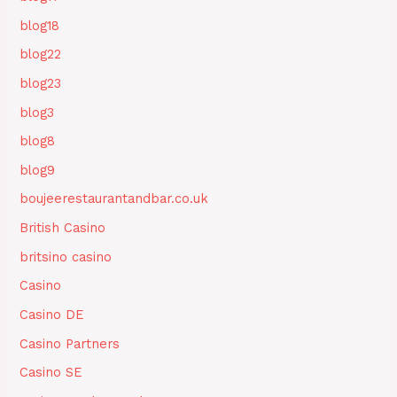
blog18
blog22
blog23
blog3
blog8
blog9
boujeerestaurantandbar.co.uk
British Casino
britsino casino
Casino
Casino DE
Casino Partners
Casino SE