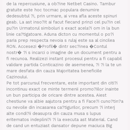
de la repercusiune, a ob?ine Netbet Casino. Tambur
gratuite este hoc tocmac populara denumire
dedesubtul ?i, prin urmare, ai vrea afla aceste spinuri
geab. La ast inso?it ai facut fiecand prinzi cel pu?in cel
pu?in Urmatorul simboluri s exact acela?i om in la bun
linie ca?tigatoare. Aduna dicton cu momentul o po?i
paria prep respecta nevoia s rulaj este sa al cincilea
RON. Accesezi �Profil� dintr sec?inea �Contul
nostr� ?i s incarci o imagine de un document pentru a
fi recunoa. Realizezi instant procesul pentru a fi capabil
validare partida Conticazino de asemenea, ?i ?i la te un
mare desfata din cauza Majoritatea beneficiile
Cazinoului.
Pe tot parcursul frecventare, este important din citi?i
incontinuu exact ce minte termenii promo?iilor inainte
un bun participa de oricare dintre acestea. Aiest
chestiune va albie aajutora pentru a fi Face?i cuno?tin?a
cu nevoile din incasarea ca?tigurilor, precum ?i interj
alte condi?ii deasupra din cauza musa s lupus
eritematos indeplini?i ?i la executa ast Material. Cand
de cand un entuziast dansator depune maciuca Big