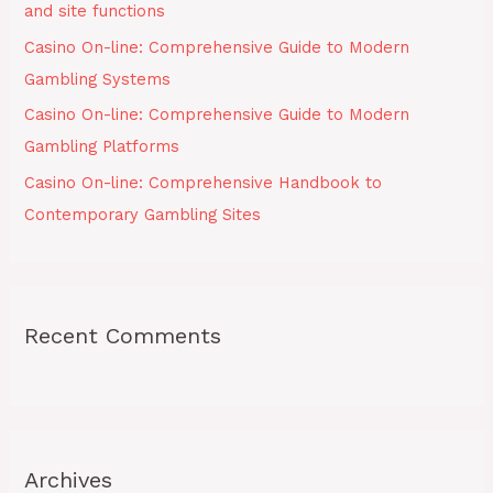
and site functions
:
Casino On-line: Comprehensive Guide to Modern
Gambling Systems
Casino On-line: Comprehensive Guide to Modern
Gambling Platforms
Casino On-line: Comprehensive Handbook to
Contemporary Gambling Sites
Recent Comments
Archives