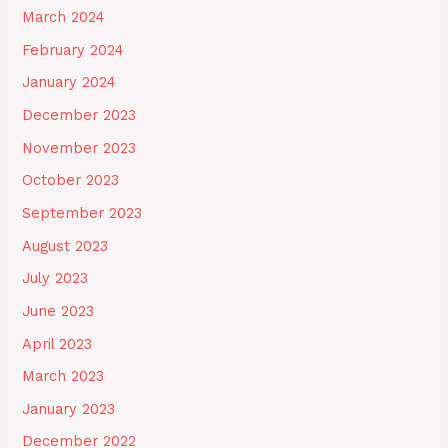
March 2024
February 2024
January 2024
December 2023
November 2023
October 2023
September 2023
August 2023
July 2023
June 2023
April 2023
March 2023
January 2023
December 2022