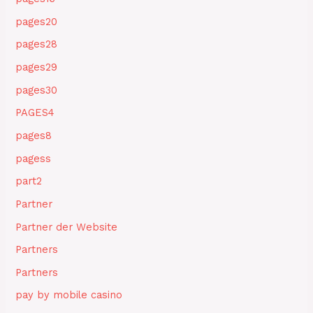
pages20
pages28
pages29
pages30
PAGES4
pages8
pagess
part2
Partner
Partner der Website
Partners
Partners
pay by mobile casino