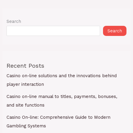
Search
Search
Recent Posts
Casino on-line solutions and the innovations behind
player interaction
Casino on-line manual to titles, payments, bonuses,
and site functions
Casino On-line: Comprehensive Guide to Modern
Gambling Systems