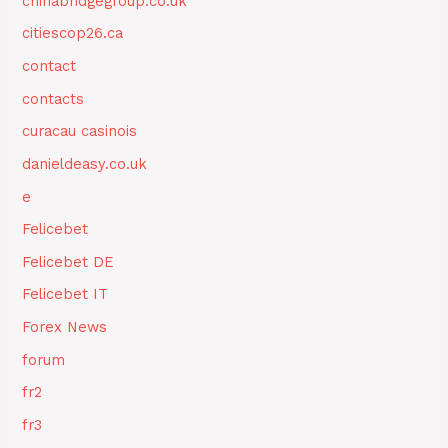
chinabridgegroup.co.uk
citiescop26.ca
contact
contacts
curacau casinois
danieldeasy.co.uk
e
Felicebet
Felicebet DE
Felicebet IT
Forex News
forum
fr2
fr3