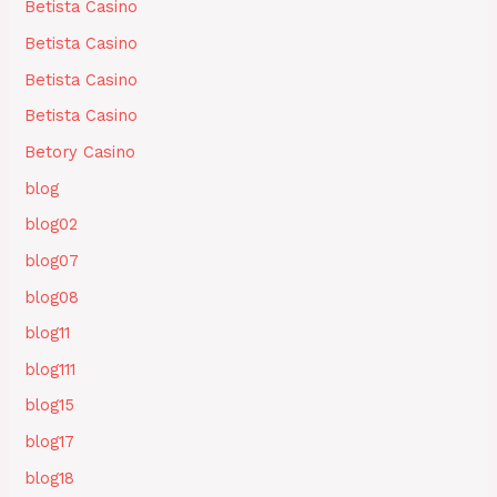
Betista Casino
Betista Casino
Betista Casino
Betista Casino
Betory Casino
blog
blog02
blog07
blog08
blog11
blog111
blog15
blog17
blog18