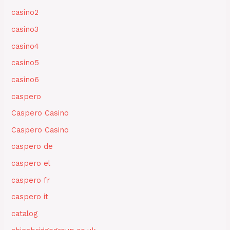
casino2
casino3
casino4
casino5
casino6
caspero
Caspero Casino
Caspero Casino
caspero de
caspero el
caspero fr
caspero it
catalog