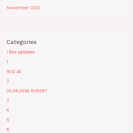
November 2022
Categories
! Без рубрики
1
18.12 all
2
25.06.2026 RU0297
3
4
5
6