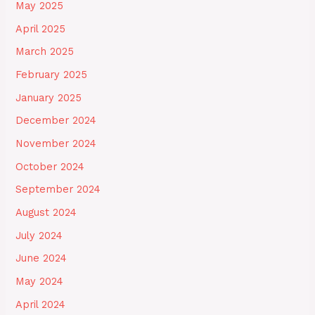
May 2025
April 2025
March 2025
February 2025
January 2025
December 2024
November 2024
October 2024
September 2024
August 2024
July 2024
June 2024
May 2024
April 2024