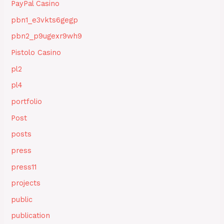
PayPal Casino
pbn1_e3vkts6gegp
pbn2_p9ugexr9wh9
Pistolo Casino
pl2
pl4
portfolio
Post
posts
press
press11
projects
public
publication