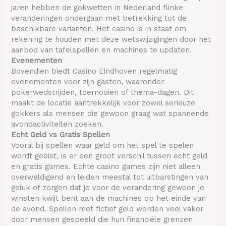
jaren hebben de gokwetten in Nederland flinke
veranderingen ondergaan met betrekking tot de
beschikbare varianten. Het casino is in staat om
rekening te houden met deze wetswijzigingen door het
aanbod van tafelspellen en machines te updaten.
Evenementen
Bovendien biedt Casino Eindhoven regelmatig
evenementen voor zijn gasten, waaronder
pokerwedstrijden, toernooien of thema-dagen. Dit
maakt de locatie aantrekkelijk voor zowel serieuze
gokkers als mensen die gewoon graag wat spannende
avondactiviteiten zoeken.
Echt Geld vs Gratis Spellen
Vooral bij spellen waar geld om het spel te spelen
wordt geëist, is er een groot verschil tussen echt geld
en gratis games. Echte casino games zijn niet alleen
overweldigend en leiden meestal tot uitbarstingen van
geluk of zorgen dat je voor de verandering gewoon je
winsten kwijt bent aan de machines op het einde van
de avond. Spellen met fictief geld worden veel vaker
door mensen gespeeld die hun financiële grenzen