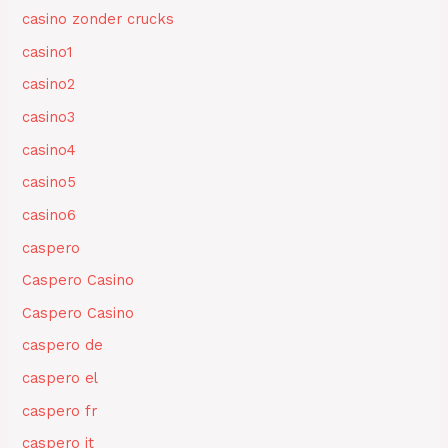
casino zonder crucks
casino1
casino2
casino3
casino4
casino5
casino6
caspero
Caspero Casino
Caspero Casino
caspero de
caspero el
caspero fr
caspero it