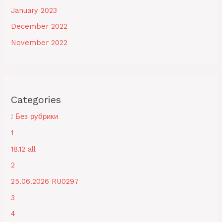
January 2023
December 2022
November 2022
Categories
! Без рубрики
1
18.12 all
2
25.06.2026 RU0297
3
4