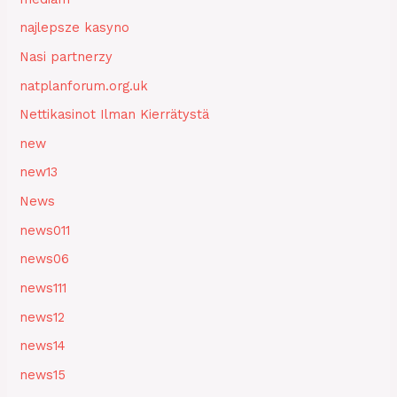
najlepsze kasyno
Nasi partnerzy
natplanforum.org.uk
Nettikasinot Ilman Kierrätystä
new
new13
News
news011
news06
news111
news12
news14
news15