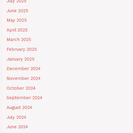
July 2025
June 2025
May 2025
April 2025
March 2025
February 2025
January 2025
December 2024
November 2024
October 2024
September 2024
August 2024
July 2024
June 2024