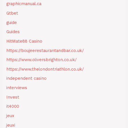
graphicmanual.ca
Gtbet
guide
Guides
HitMate88 Casino
https://boujeerestaurantandbar.co.uk/
https://www.oliversbrighton.co.uk/
https://www.thelondontriathlon.co.uk/
independent casino
interviews
Invest
it4000
jeux
jeuxi