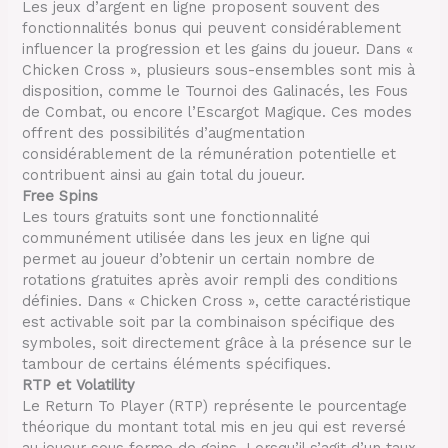
Les jeux d’argent en ligne proposent souvent des
fonctionnalités bonus qui peuvent considérablement
influencer la progression et les gains du joueur. Dans «
Chicken Cross », plusieurs sous-ensembles sont mis à
disposition, comme le Tournoi des Galinacés, les Fous
de Combat, ou encore l’Escargot Magique. Ces modes
offrent des possibilités d’augmentation
considérablement de la rémunération potentielle et
contribuent ainsi au gain total du joueur.
Free Spins
Les tours gratuits sont une fonctionnalité
communément utilisée dans les jeux en ligne qui
permet au joueur d’obtenir un certain nombre de
rotations gratuites après avoir rempli des conditions
définies. Dans « Chicken Cross », cette caractéristique
est activable soit par la combinaison spécifique des
symboles, soit directement grâce à la présence sur le
tambour de certains éléments spécifiques.
RTP et Volatility
Le Return To Player (RTP) représente le pourcentage
théorique du montant total mis en jeu qui est reversé
au joueur sous forme de gains. Lorsqu’il s’agit d’un taux