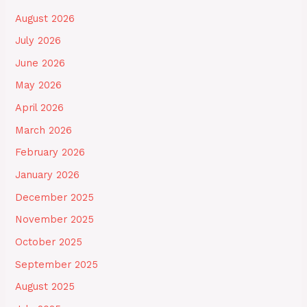
August 2026
July 2026
June 2026
May 2026
April 2026
March 2026
February 2026
January 2026
December 2025
November 2025
October 2025
September 2025
August 2025