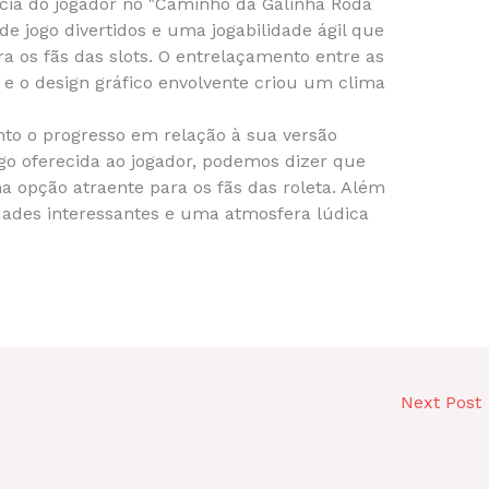
cia do jogador no "Caminho da Galinha Roda
e jogo divertidos e uma jogabilidade ágil que
a os fãs das slots. O entrelaçamento entre as
e o design gráfico envolvente criou um clima
to o progresso em relação à sua versão
ogo oferecida ao jogador, podemos dizer que
 opção atraente para os fãs das roleta. Além
dades interessantes e uma atmosfera lúdica
Next Post