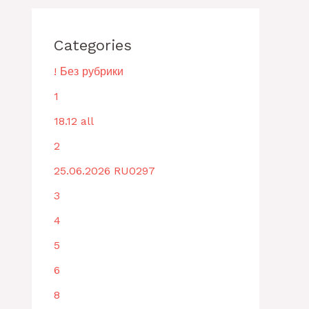
Categories
! Без рубрики
1
18.12 all
2
25.06.2026 RU0297
3
4
5
6
8