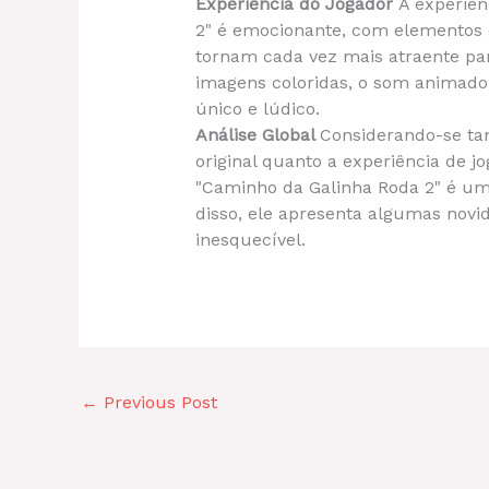
Experiência do Jogador
A experiên
2" é emocionante, com elementos d
tornam cada vez mais atraente par
imagens coloridas, o som animado 
único e lúdico.
Análise Global
Considerando-se tan
original quanto a experiência de j
"Caminho da Galinha Roda 2" é uma
disso, ele apresenta algumas novi
inesquecível.
←
Previous Post