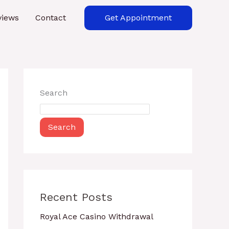
views
Contact
Get Appointment
Search
Search
Recent Posts
Royal Ace Casino Withdrawal