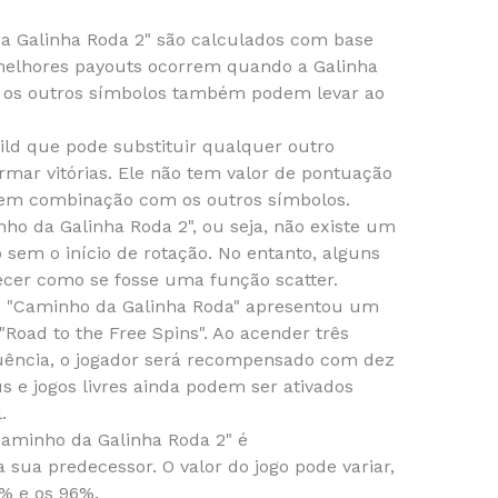
a Galinha Roda 2" são calculados com base
melhores payouts ocorrem quando a Galinha
 os outros símbolos também podem levar ao
d que pode substituir qualquer outro
rmar vitórias. Ele não tem valor de pontuação
l em combinação com os outros símbolos.
ho da Galinha Roda 2", ou seja, não existe um
 sem o início de rotação. No entanto, alguns
cer como se fosse uma função scatter.
o "Caminho da Galinha Roda" apresentou um
"Road to the Free Spins". Ao acender três
uência, o jogador será recompensado com dez
us e jogos livres ainda podem ser ativados
.
Caminho da Galinha Roda 2" é
 sua predecessor. O valor do jogo pode variar,
% e os 96%.