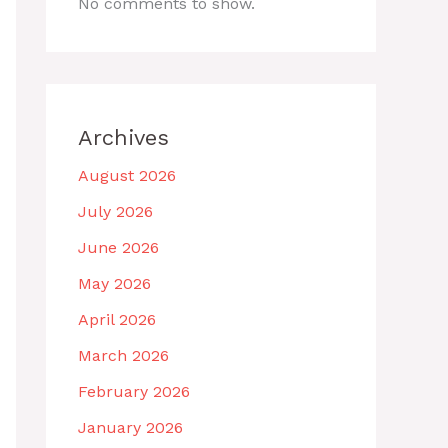
No comments to show.
Archives
August 2026
July 2026
June 2026
May 2026
April 2026
March 2026
February 2026
January 2026