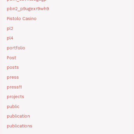
pbn2_p9ugexr9wh9
Pistolo Casino
pl2
pl4
portfolio
Post
posts
press
press11
projects
public
publication
publications