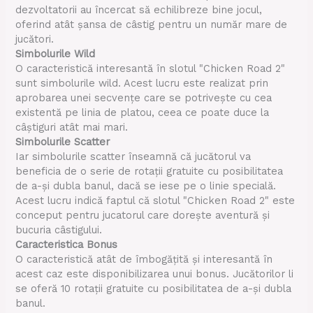
dezvoltatorii au încercat să echilibreze bine jocul,
oferind atât șansa de câstig pentru un număr mare de
jucători.
Simbolurile Wild
O caracteristică interesantă în slotul "Chicken Road 2"
sunt simbolurile wild. Acest lucru este realizat prin
aprobarea unei secvențe care se potrivește cu cea
existentă pe linia de platou, ceea ce poate duce la
câștiguri atât mai mari.
Simbolurile Scatter
Iar simbolurile scatter înseamnă că jucătorul va
beneficia de o serie de rotații gratuite cu posibilitatea
de a-și dubla banul, dacă se iese pe o linie specială.
Acest lucru indică faptul că slotul "Chicken Road 2" este
conceput pentru jucatorul care dorește aventură și
bucuria câstigului.
Caracteristica Bonus
O caracteristică atât de îmbogățită și interesantă în
acest caz este disponibilizarea unui bonus. Jucătorilor li
se oferă 10 rotații gratuite cu posibilitatea de a-și dubla
banul.