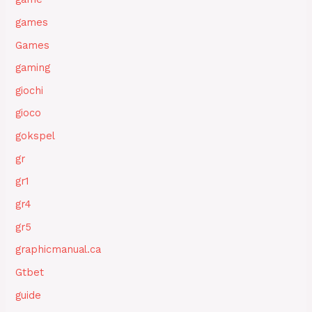
games
Games
gaming
giochi
gioco
gokspel
gr
gr1
gr4
gr5
graphicmanual.ca
Gtbet
guide