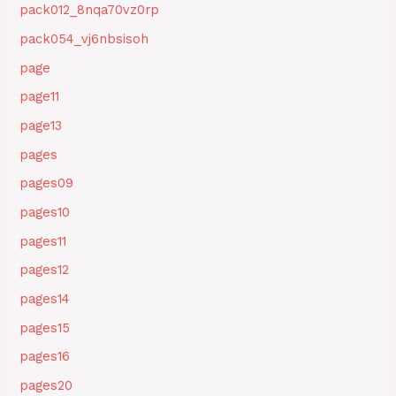
pack012_8nqa70vz0rp
pack054_vj6nbsisoh
page
page11
page13
pages
pages09
pages10
pages11
pages12
pages14
pages15
pages16
pages20