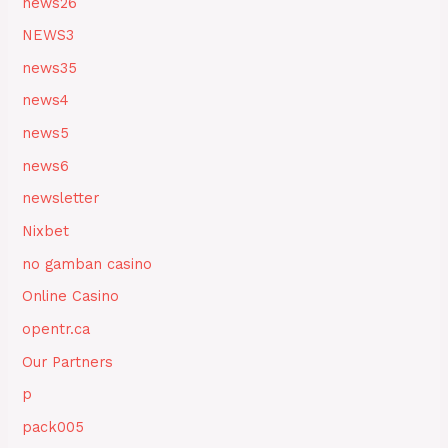
news26
NEWS3
news35
news4
news5
news6
newsletter
Nixbet
no gamban casino
Online Casino
opentr.ca
Our Partners
p
pack005