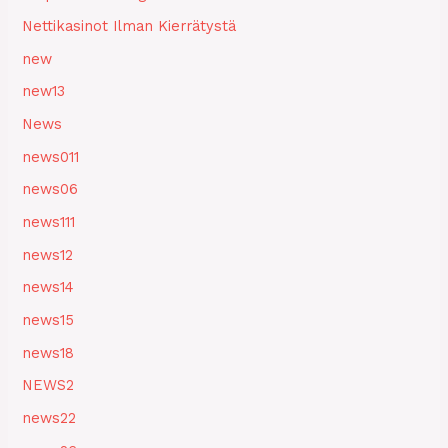
Nettikasinot Ilman Kierrätystä
new
new13
News
news011
news06
news111
news12
news14
news15
news18
NEWS2
news22