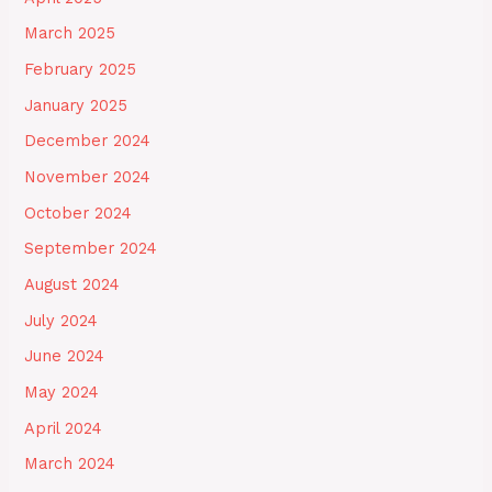
March 2025
February 2025
January 2025
December 2024
November 2024
October 2024
September 2024
August 2024
July 2024
June 2024
May 2024
April 2024
March 2024