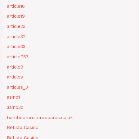
article16
article19
article23
article32
article33
article787
article9
articles
articles_3
asino1
asino3c
bamboofurnitureboards.co.uk
Betista Casino
Betista Casino