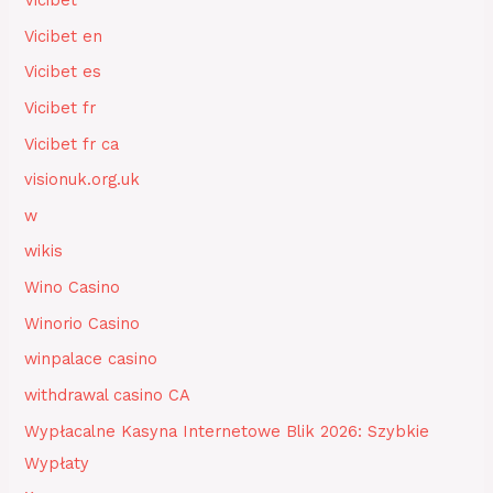
Vicibet
Vicibet en
Vicibet es
Vicibet fr
Vicibet fr ca
visionuk.org.uk
w
wikis
Wino Casino
Winorio Casino
winpalace casino
withdrawal casino CA
Wypłacalne Kasyna Internetowe Blik 2026: Szybkie
Wypłaty