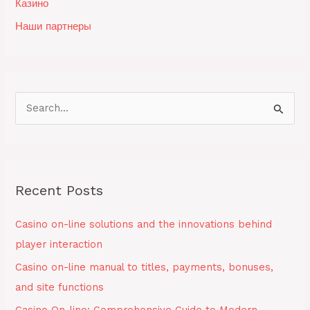
Казино
Наши партнеры
S
e
a
r
Recent Posts
c
h
Casino on-line solutions and the innovations behind
f
player interaction
o
Casino on-line manual to titles, payments, bonuses,
r
and site functions
:
Casino On-line: Comprehensive Guide to Modern