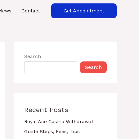
views
Contact
Get Appointment
Search
Search
Recent Posts
Royal Ace Casino Withdrawal
Guide Steps, Fees, Tips