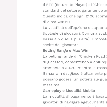
Il RTP (Return to Player) di "Chick
standard del settore, garantendo agl
Questo indica che ogni £100 scomm
di circa £96.50.
La volatilità dell’opzione è alqua
tipologie di giocatori. Con una scal
bassa e 5 quella più alta), l’impos
scelte del giocatore.
Betting Range e Max Win
La betting range di "Chicken Road 
di giocatori, consentendo a chiunq
ammonta a £0.20, mentre la massim
Il max win del gioco è altamente pr
possano godersi un potenziale gua
massima.
Gameplay e Modalità Mobile
La modalità di pagamento è basata
giocatori di navigare agevolmente al