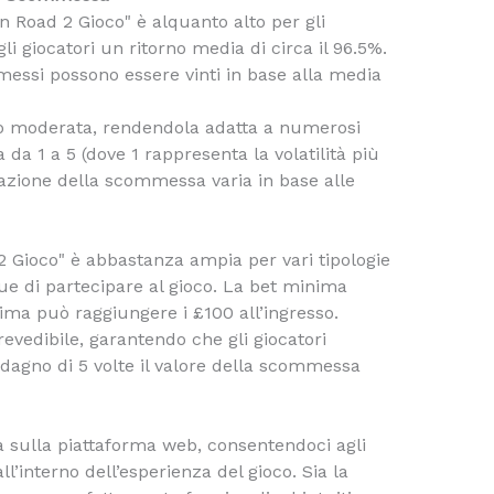
en Road 2 Gioco" è alquanto alto per gli
i giocatori un ritorno media di circa il 96.5%.
essi possono essere vinti in base alla media
nto moderata, rendendola adatta a numerosi
a da 1 a 5 (dove 1 rappresenta la volatilità più
tazione della scommessa varia in base alle
2 Gioco" è abbastanza ampia per vari tipologie
ue di partecipare al gioco. La bet minima
a può raggiungere i £100 all’ingresso.
evedibile, garantendo che gli giocatori
dagno di 5 volte il valore della scommessa
 sulla piattaforma web, consentendoci agli
l’interno dell’esperienza del gioco. Sia la