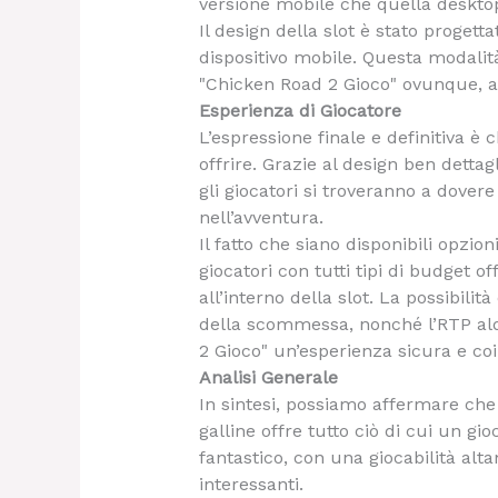
versione mobile che quella desktop
Il design della slot è stato proget
dispositivo mobile. Questa modalità
"Chicken Road 2 Gioco" ovunque, a
Esperienza di Giocatore
L’espressione finale e definitiva è 
offrire. Grazie al design ben dettag
gli giocatori si troveranno a dov
nell’avventura.
Il fatto che siano disponibili opzio
giocatori con tutti tipi di budget 
all’interno della slot. La possibilit
della scommessa, nonché l’RTP alq
2 Gioco" un’esperienza sicura e coi
Analisi Generale
In sintesi, possiamo affermare che
galline offre tutto ciò di cui un gi
fantastico, con una giocabilità alt
interessanti.