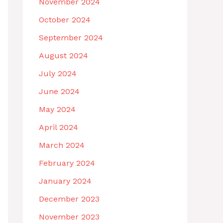
November 2024
October 2024
September 2024
August 2024
July 2024
June 2024
May 2024
April 2024
March 2024
February 2024
January 2024
December 2023
November 2023