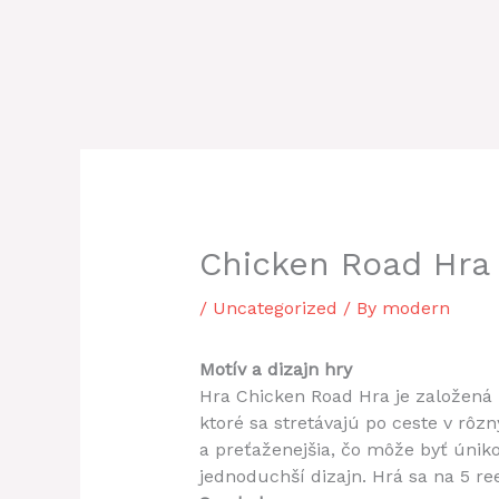
Skip
to
content
Chicken Road Hra
/
Uncategorized
/ By
modern
Motív a dizajn hry
Hra Chicken Road Hra je založená 
ktoré sa stretávajú po ceste v rôzn
a preťaženejšia, čo môže byť únik
jednoduchší dizajn. Hrá sa na 5 ree