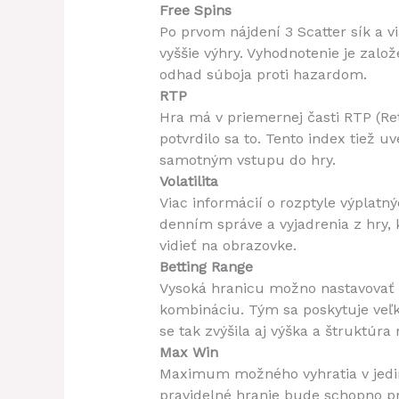
Free Spins
Po prvom nájdení 3 Scatter sík a 
vyššie výhry. Vyhodnotenie je zalo
odhad súboja proti hazardom.
RTP
Hra má v priemernej časti RTP (Re
potvrdilo sa to. Tento index tiež
samotným vstupu do hry.
Volatilita
Viac informácií o rozptyle výplat
denním správe a vyjadrenia z hry, 
vidieť na obrazovke.
Betting Range
Vysoká hranicu možno nastavovať 
kombináciu. Tým sa poskytuje veľk
se tak zvýšila aj výška a štruktúra
Max Win
Maximum možného vyhratia v jediný
pravidelné hranie bude schopno pr