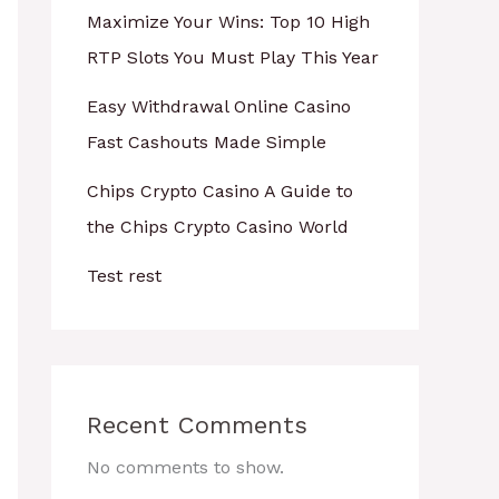
Maximize Your Wins: Top 10 High
RTP Slots You Must Play This Year
Easy Withdrawal Online Casino
Fast Cashouts Made Simple
Chips Crypto Casino A Guide to
the Chips Crypto Casino World
Test rest
Recent Comments
No comments to show.