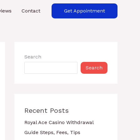
views
Contact
Get Appointment
Search
Search
Recent Posts
Royal Ace Casino Withdrawal
Guide Steps, Fees, Tips