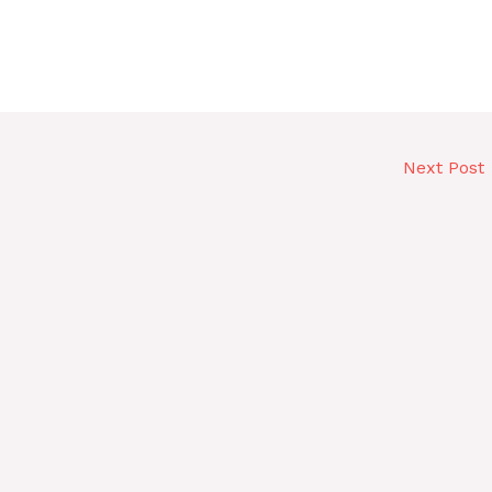
Next Post