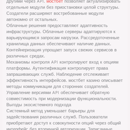
другими через API.
мостбет
позволяет актуализировать
отдельные модули без приостановки целой структуры.
Создатели расширяют востребованные модули
автономно от остальных.
Облачные решения предоставляют адаптивность
инфраструктуры. Облачные серверы адаптируются к
варьирующимся запросам нагрузки. Рассредоточенные
хранилища данных обеспечивают наличие данных.
Контейнеризация упрощает запуск свежих сервисов в
различных средах.
Механизмы контроля API контролируют вход к опциям
платформы. Аутентификация контролирует права
запрашивающих служб. Наблюдение отслеживает
эффективность интерфейсов. мостбет казино описывает
методы коммуникации для сторонних создателей.
Управление версиями API обеспечивает обратную
совместимость при модернизации функциональности.
Выгоды экосистемного подхода
Системный метод уменьшает барьеры для
задействования различных служб. Пользователи
приобретают доступ к совокупности опций через общий
интерфейс без вторичной авторизации. Записанные