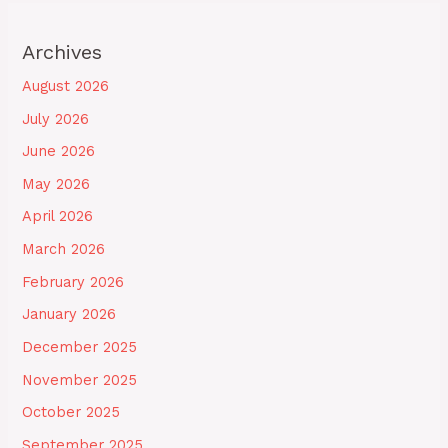
Archives
August 2026
July 2026
June 2026
May 2026
April 2026
March 2026
February 2026
January 2026
December 2025
November 2025
October 2025
September 2025