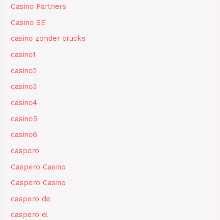
Casino Partners
Casino SE
casino zonder crucks
casino1
casino2
casino3
casino4
casino5
casino6
caspero
Caspero Casino
Caspero Casino
caspero de
caspero el