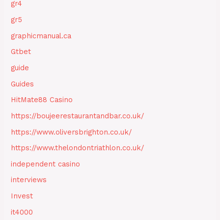
gr4
gr5
graphicmanual.ca
Gtbet
guide
Guides
HitMate88 Casino
https://boujeerestaurantandbar.co.uk/
https://www.oliversbrighton.co.uk/
https://www.thelondontriathlon.co.uk/
independent casino
interviews
Invest
it4000