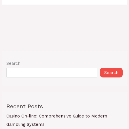
Search
Search
Recent Posts
Casino On-line: Comprehensive Guide to Modern
Gambling Systems