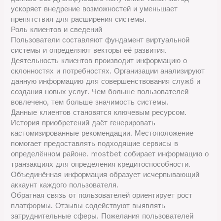
ускоряет внедрение возможностей и уменьшает
препятствия для расширения системы.
Роль клиентов и сведений
Пользователи составляют фундамент виртуальной
системы и определяют векторы её развития.
Деятельность клиентов производит информацию о
склонностях и потребностях. Организации анализируют
данную информацию для совершенствования служб и
создания новых услуг. Чем больше пользователей
вовлечено, тем больше значимость системы.
Данные клиентов становятся ключевым ресурсом.
История приобретений даёт генерировать
кастомизированные рекомендации. Местоположение
помогает предоставлять подходящие сервисы в
определённом районе. mostbet собирает информацию о
транзакциях для определения кредитоспособности.
Объединённая информация образует исчерпывающий
аккаунт каждого пользователя.
Обратная связь от пользователей ориентирует рост
платформы. Отзывы содействуют выявлять
затруднительные сферы. Пожелания пользователей