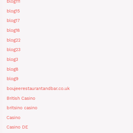
blog111
blog15
blog17
blog18
blog22
blog23
blog3
blog8
blog9
boujeerestaurantandbar.co.uk
British Casino
britsino casino
Casino
Casino DE