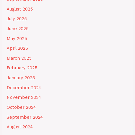
August 2025
July 2025
June 2025
May 2025
April 2025
March 2025
February 2025
January 2025
December 2024
November 2024
October 2024
September 2024
August 2024