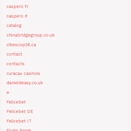
caspero fr
caspero it
catalog
chinabridgegroup.co.uk
citiescop26.ca
contact
contacts
curacau casinois
danieldeasy.co.uk
e
Felicebet
Felicebet DE
Felicebet IT
Forex News