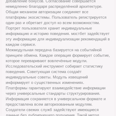
добавление бонусов. Согласование совершается
немедленно благодаря распределённой архитектуре.
Общая механизм авторизации соединяет все
платформы экосистемы. Пользователь регистрируется
один раз и обретает доступ ко всем возможностям.
Портрет пользователя хранит индивидуальные
информацию и историю поведения. мостбет задействует
эту информацию для индивидуализации рекомендаций в
каждом сервисе.
Межмодульная передача базируется на событийной
принципе обмена. Каждое операция формирует событие,
которое переваривают вовлечённые модули.
Исследовательский инструмент собирает статистику
поведения. Советующая система создаёт
индивидуальные советы. Модуль извещений
информирует о существенных изменениях.
Платформы гарантируют взаимодействие информации
через универсальные стандарты структурирования.
Информация сохраняется в универсальном формате и
предоставлена всем авторизованным модулям.
Создатели свежих служб задействуют имеющиеся
данные без дублирующего получения. Такой метод