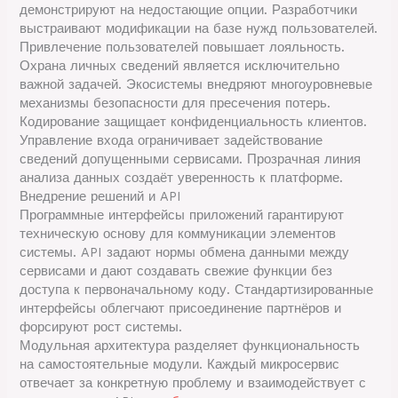
демонстрируют на недостающие опции. Разработчики
выстраивают модификации на базе нужд пользователей.
Привлечение пользователей повышает лояльность.
Охрана личных сведений является исключительно
важной задачей. Экосистемы внедряют многоуровневые
механизмы безопасности для пресечения потерь.
Кодирование защищает конфиденциальность клиентов.
Управление входа ограничивает задействование
сведений допущенными сервисами. Прозрачная линия
анализа данных создаёт уверенность к платформе.
Внедрение решений и API
Программные интерфейсы приложений гарантируют
техническую основу для коммуникации элементов
системы. API задают нормы обмена данными между
сервисами и дают создавать свежие функции без
доступа к первоначальному коду. Стандартизированные
интерфейсы облегчают присоединение партнёров и
форсируют рост системы.
Модульная архитектура разделяет функциональность
на самостоятельные модули. Каждый микросервис
отвечает за конкретную проблему и взаимодействует с