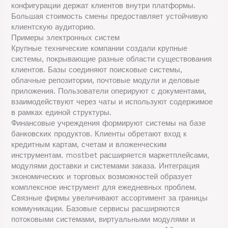
конфигурации держат клиентов внутри платформы.
Большая стоимость смены предоставляет устойчивую
клиентскую аудиторию.
Примеры электронных систем
Крупные технические компании создали крупные
системы, покрывающие разные области существования
клиентов. Базы соединяют поисковые системы,
облачные репозитории, почтовые модули и деловые
приложения. Пользователи оперируют с документами,
взаимодействуют через чаты и используют содержимое
в рамках единой структуры.
Финансовые учреждения формируют системы на базе
банковских продуктов. Клиенты обретают вход к
кредитным картам, счетам и вложенческим
инструментам. mostbet расширяется маркетплейсами,
модулями доставки и системами заказа. Интеграция
экономических и торговых возможностей образует
комплексное инструмент для ежедневных проблем.
Связные фирмы увеличивают ассортимент за границы
коммуникации. Базовые сервисы расширяются
потоковыми системами, виртуальными модулями и