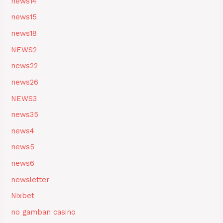
news14
news15
news18
NEWS2
news22
news26
NEWS3
news35
news4
news5
news6
newsletter
Nixbet
no gamban casino