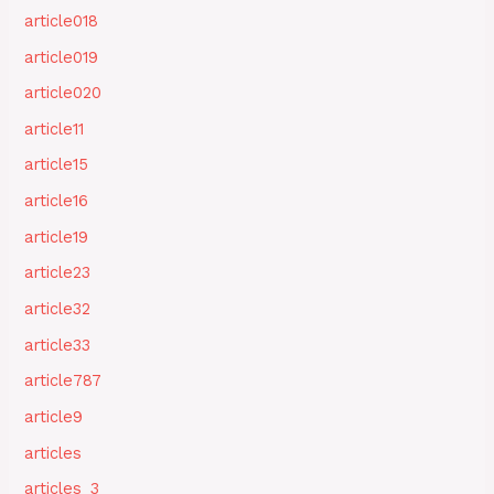
article018
article019
article020
article11
article15
article16
article19
article23
article32
article33
article787
article9
articles
articles_3