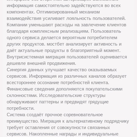
информация самостоятельно задействуются во всех
компонентах. Оптимизированный механизм
взаимодействия усиливает лояльность пользователей.
Компании уменьшают расходы на завлечение клиентов
благодаря комплексным реализациям. Пользователь
одного сервиса делается вероятным потребителем
других продуктов. мостбет анализирует активность и
даёт актуальные продукты в благоприятный момент.
Внутрисистемная миграция пользователей оценивается
дешевле внешней продвижения.
Синергия данных улучшает качество оказываемых
сервисов. Информация из различных каналов образует
всестороннее осознание потребностей клиента.
Финансовые сведения дополняются покупательскими
склонностями. Исследовательские структуры
обнаруживают паттерны и предвидят грядущие
потребности.
Система создаёт прочное соревновательное
преимущество. Миграция к альтернативному подрядчику
требует оставления от совокупности связанных
сервисов. Накопленные награды и индивидуальные