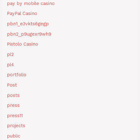
pay by mobile casino
PayPal Casino
pbn1_e3vkts6gegp
pbn2_p9ugexr9wh9
Pistolo Casino
pl2
pl4
portfolio
Post
posts
press
press11
projects
public