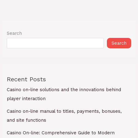
Search
Search
Recent Posts
Casino on-line solutions and the innovations behind
player interaction
Casino on-line manual to titles, payments, bonuses,
and site functions
Casino On-line: Comprehensive Guide to Modern