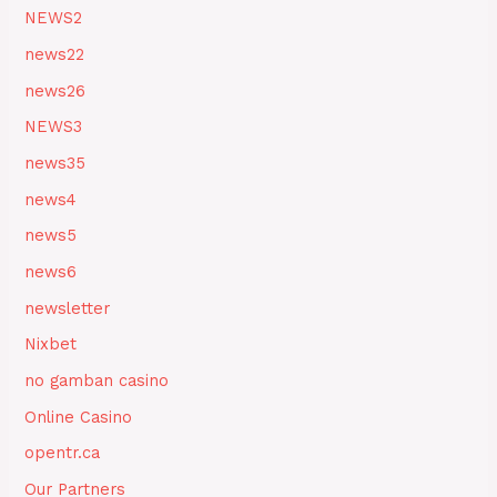
NEWS2
news22
news26
NEWS3
news35
news4
news5
news6
newsletter
Nixbet
no gamban casino
Online Casino
opentr.ca
Our Partners