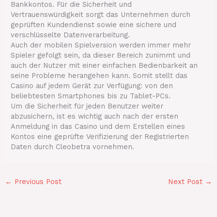
Bankkontos. Für die Sicherheit und
Vertrauenswürdigkeit sorgt das Unternehmen durch
geprüften Kundendienst sowie eine sichere und
verschlüsselte Datenverarbeitung.
Auch der mobilen Spielversion werden immer mehr
Spieler gefolgt sein, da dieser Bereich zunimmt und
auch der Nutzer mit einer einfachen Bedienbarkeit an
seine Probleme herangehen kann. Somit stellt das
Casino auf jedem Gerät zur Verfügung: von den
beliebtesten Smartphones bis zu Tablet-PCs.
Um die Sicherheit für jeden Benutzer weiter
abzusichern, ist es wichtig auch nach der ersten
Anmeldung in das Casino und dem Erstellen eines
Kontos eine geprüfte Verifizierung der Registrierten
Daten durch Cleobetra vornehmen.
←
Previous Post
Next Post
→