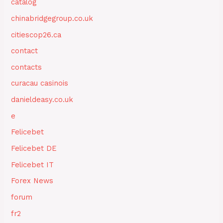
catalog
chinabridgegroup.co.uk
citiescop26.ca
contact
contacts
curacau casinois
danieldeasy.co.uk
e
Felicebet
Felicebet DE
Felicebet IT
Forex News
forum
fr2