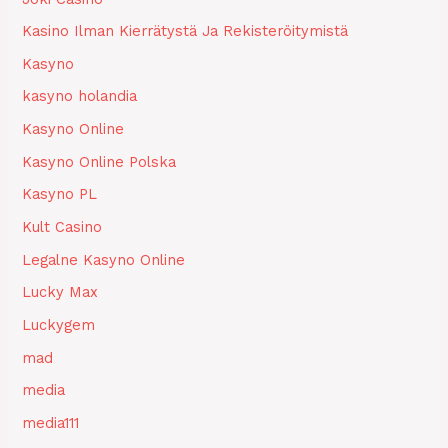
Kasino Ilman Kierrätystä Ja Rekisteröitymistä
Kasyno
kasyno holandia
Kasyno Online
Kasyno Online Polska
Kasyno PL
Kult Casino
Legalne Kasyno Online
Lucky Max
Luckygem
mad
media
media111