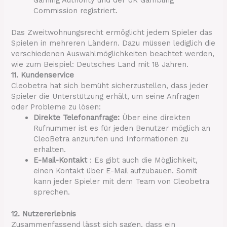
Gaming Authority und der UK Gambling
Commission registriert.
Das Zweitwohnungsrecht ermöglicht jedem Spieler das
Spielen in mehreren Ländern. Dazu müssen lediglich die
verschiedenen Auswahlmöglichkeiten beachtet werden,
wie zum Beispiel: Deutsches Land mit 18 Jahren.
11. Kundenservice
Cleobetra hat sich bemüht sicherzustellen, dass jeder
Spieler die Unterstützung erhält, um seine Anfragen
oder Probleme zu lösen:
Direkte Telefonanfrage:
Über eine direkten
Rufnummer ist es für jeden Benutzer möglich an
CleoBetra anzurufen und Informationen zu
erhalten.
E-Mail-Kontakt
: Es gibt auch die Möglichkeit,
einen Kontakt über E-Mail aufzubauen. Somit
kann jeder Spieler mit dem Team von Cleobetra
sprechen.
12. Nutzererlebnis
Zusammenfassend lässt sich sagen, dass ein