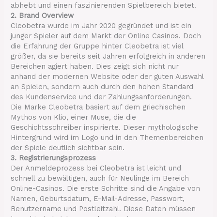
abhebt und einen faszinierenden Spielbereich bietet.
2. Brand Overview
Cleobetra wurde im Jahr 2020 gegründet und ist ein
junger Spieler auf dem Markt der Online Casinos. Doch
die Erfahrung der Gruppe hinter Cleobetra ist viel
größer, da sie bereits seit Jahren erfolgreich in anderen
Bereichen agiert haben. Dies zeigt sich nicht nur
anhand der modernen Website oder der guten Auswahl
an Spielen, sondern auch durch den hohen Standard
des Kundenservice und der Zahlungsanforderungen.
Die Marke Cleobetra basiert auf dem griechischen
Mythos von Klio, einer Muse, die die
Geschichtsschreiber inspirierte. Dieser mythologische
Hintergrund wird im Logo und in den Themenbereichen
der Spiele deutlich sichtbar sein.
3. Registrierungsprozess
Der Anmeldeprozess bei Cleobetra ist leicht und
schnell zu bewältigen, auch für Neulinge im Bereich
Online-Casinos. Die erste Schritte sind die Angabe von
Namen, Geburtsdatum, E-Mail-Adresse, Passwort,
Benutzername und Postleitzahl. Diese Daten müssen