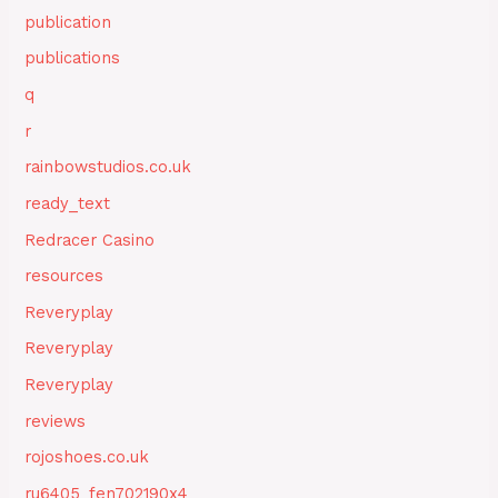
publication
publications
q
r
rainbowstudios.co.uk
ready_text
Redracer Casino
resources
Reveryplay
Reveryplay
Reveryplay
reviews
rojoshoes.co.uk
ru6405_fen702190x4