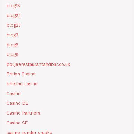
blog18
blog22
blog23
blog3
blog8
blog9
boujeerestaurantandbar.co.uk
British Casino
britsino casino
Casino
Casino DE
Casino Partners
Casino SE
casino zonder crucks