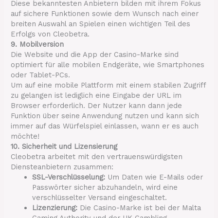
Diese bekanntesten Anbietern bilden mit ihrem Fokus
auf sichere Funktionen sowie dem Wunsch nach einer
breiten Auswahl an Spielen einen wichtigen Teil des
Erfolgs von Cleobetra.
9. Mobilversion
Die Website und die App der Casino-Marke sind
optimiert für alle mobilen Endgeräte, wie Smartphones
oder Tablet-PCs.
Um auf eine mobile Plattform mit einem stabilen Zugriff
zu gelangen ist lediglich eine Eingabe der URL im
Browser erforderlich. Der Nutzer kann dann jede
Funktion über seine Anwendung nutzen und kann sich
immer auf das Würfelspiel einlassen, wann er es auch
möchte!
10. Sicherheit und Lizensierung
Cleobetra arbeitet mit den vertrauenswürdigsten
Diensteanbietern zusammen:
SSL-Verschlüsselung:
Um Daten wie E-Mails oder
Passwörter sicher abzuhandeln, wird eine
verschlüsselter Versand eingeschaltet.
Lizenzierung:
Die Casino-Marke ist bei der Malta