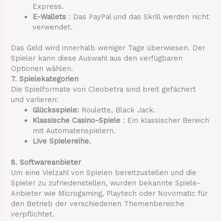
Express.
E-Wallets
: Das PayPal und das Skrill werden nicht
verwendet.
Das Geld wird innerhalb weniger Tage überwiesen. Der
Spieler kann diese Auswahl aus den verfügbaren
Optionen wählen.
7. Spielekategorien
Die Spielformate von Cleobetra sind breit gefächert
und variieren:
Glücksspiele:
Roulette, Black Jack.
Klassische Casino-Spiele
: Ein klassischer Bereich
mit Automatenspielern.
Live Spielereihe.
8. Softwareanbieter
Um eine Vielzahl von Spielen bereitzustellen und die
Spieler zu zufriedenstellen, wurden bekannte Spiele-
Anbieter wie Microgaming, Playtech oder Novomatic für
den Betrieb der verschiedenen Themenbereiche
verpflichtet.