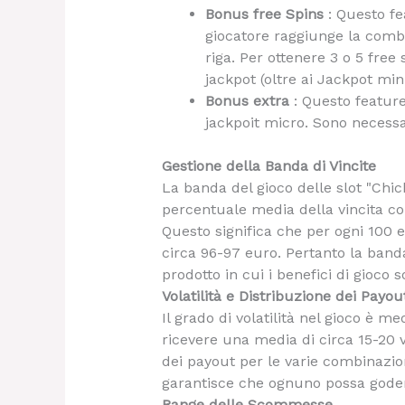
Bonus free Spins
: Questo fe
giocatore raggiunge la combi
riga. Per ottenere 3 o 5 free 
jackpot (oltre ai Jackpot mini
Bonus extra
: Questo feature
jackpoit micro. Sono necessar
Gestione della Banda di Vincite
La banda del gioco delle slot "Chi
percentuale media della vincita c
Questo significa che per ogni 100 e
circa 96-97 euro. Pertanto la ban
prodotto in cui i benefici di gioco 
Volatilità e Distribuzione dei Payou
Il grado di volatilità nel gioco è me
ricevere una media di circa 15-20 
dei payout per le varie combinazio
garantisce che ognuno possa goder
Range delle Scommesse