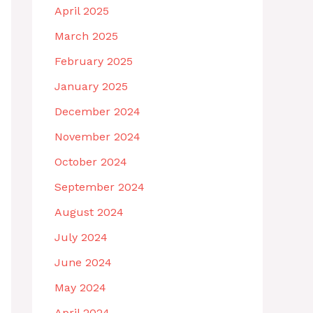
April 2025
March 2025
February 2025
January 2025
December 2024
November 2024
October 2024
September 2024
August 2024
July 2024
June 2024
May 2024
April 2024