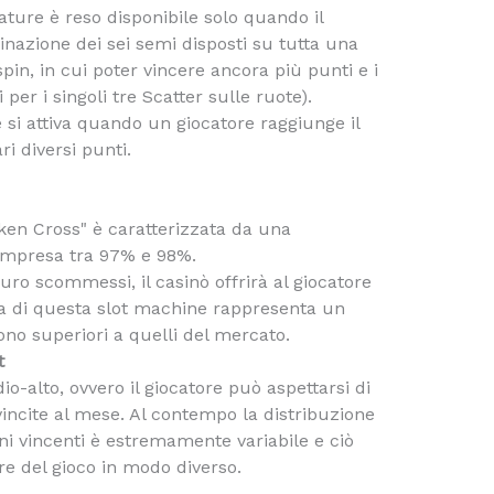
ature è reso disponibile solo quando il
nazione dei sei semi disposti su tutta una
spin, in cui poter vincere ancora più punti e i
 per i singoli tre Scatter sulle ruote).
 si attiva quando un giocatore raggiunge il
i diversi punti.
cken Cross" è caratterizzata da una
ompresa tra 97% e 98%.
uro scommessi, il casinò offrirà al giocatore
da di questa slot machine rappresenta un
sono superiori a quelli del mercato.
t
dio-alto, ovvero il giocatore può aspettarsi di
vincite al mese. Al contempo la distribuzione
ni vincenti è estremamente variabile e ciò
e del gioco in modo diverso.