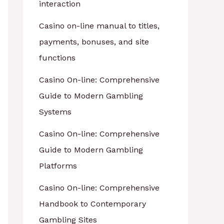
interaction
Casino on-line manual to titles,
payments, bonuses, and site
functions
Casino On-line: Comprehensive
Guide to Modern Gambling
Systems
Casino On-line: Comprehensive
Guide to Modern Gambling
Platforms
Casino On-line: Comprehensive
Handbook to Contemporary
Gambling Sites