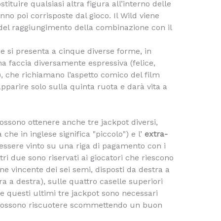
ituire qualsiasi altra figura all’interno delle
nno poi corrisposte dal gioco. Il Wild viene
à del raggiungimento della combinazione con il
e si presenta a cinque diverse forme, in
a faccia diversamente espressiva (felice,
o), che richiamano l’aspetto comico del film
apparire solo sulla quinta ruota e darà vita a
possono ottenere anche tre jackpot diversi,
a che in inglese significa "piccolo") e l’
extra-
 essere vinto su una riga di pagamento con i
tri due sono riservati ai giocatori che riescono
e vincente dei sei semi, disposti da destra a
tra a destra), sulle quattro caselle superiori
e questi ultimi tre jackpot sono necessari
i possono riscuotere scommettendo un buon