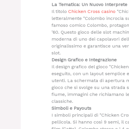
La Tematica: Un Nuovo Interprete pe
Il titolo
Chicken Cross casino
"Chick
letteralmente "Colombo incrocia su
famoso comico Colombo, protagonist
’60. Questo gioco delle slot machi
moderna di uno dei capolavori dell
originalissimo e garantisce una ve
slot.
Design Grafico e Integrazione
Il design grafico del gioco "Chick
eseguito, con un layout semplice 
utenti. La schermata di apertura
gioco che si svolge su una strada s
fiume, immagini che richiamano le
classiche.
Simboli e Payouts
I simboli principali di "Chicken Cr
pellicola. Si hanno così 9 semi, il 
film (Gatto), Colombo stesso e i 4