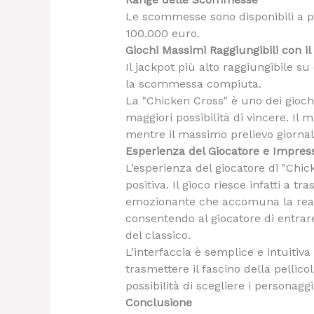
Le scommesse sono disponibili a p
100.000 euro.
Giochi Massimi Raggiungibili con il
Il jackpot più alto raggiungibile su
la scommessa compiuta.
La "Chicken Cross" è uno dei giochi
maggiori possibilità di vincere. Il 
mentre il massimo prelievo giornali
Esperienza del Giocatore e Impres
L’esperienza del giocatore di "Chi
positiva. Il gioco riesce infatti a 
emozionante che accomuna la realt
consentendo al giocatore di entra
del classico.
L’interfaccia è semplice e intuitiva
trasmettere il fascino della pellicol
possibilità di scegliere i personagg
Conclusione