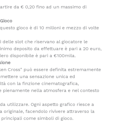
artire da € 0,20 fino ad un massimo di
 Gioco
 questo gioco è di 10 milioni e mezzo di volte
 delle slot che riservano al giocatore le
minimo deposito da effettuare è pari a 20 euro,
ero disponibile è pari a €100mila.
sione
cken Cross" può essere definita estremamente
trasmettere una sensazione unica ed
à con la finzione cinematografica,
re pienamente nella atmosfera e nel contesto
 da utilizzare. Ogni aspetto grafico riesce a
a originale, facendolo rivivere attraverso la
i principali come simboli di gioco.