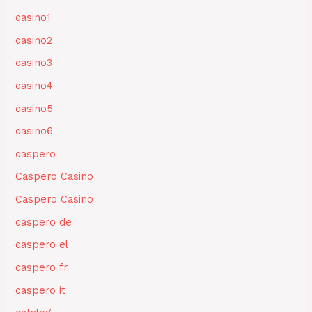
casino1
casino2
casino3
casino4
casino5
casino6
caspero
Caspero Casino
Caspero Casino
caspero de
caspero el
caspero fr
caspero it