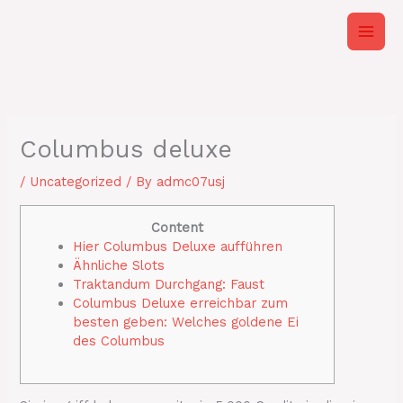
Skip
to
content
Columbus deluxe
/
Uncategorized
/ By
admc07usj
Content
Hier Columbus Deluxe aufführen
Ähnliche Slots
Traktandum Durchgang: Faust
Columbus Deluxe erreichbar zum
besten geben: Welches goldene Ei
des Columbus