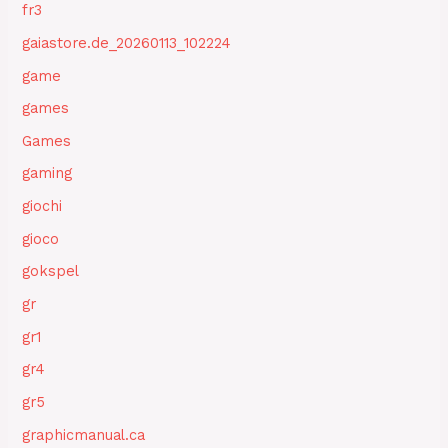
fr3
gaiastore.de_20260113_102224
game
games
Games
gaming
giochi
gioco
gokspel
gr
gr1
gr4
gr5
graphicmanual.ca