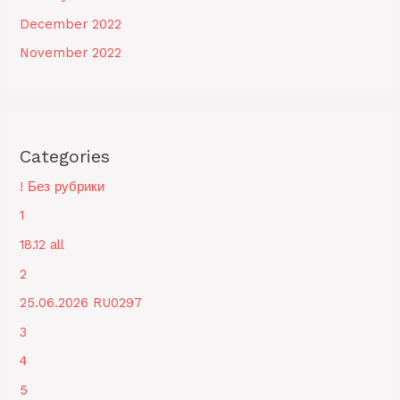
December 2022
November 2022
Categories
! Без рубрики
1
18.12 all
2
25.06.2026 RU0297
3
4
5