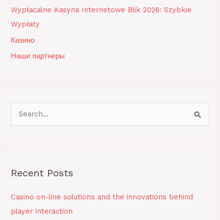
Wypłacalne Kasyna Internetowe Blik 2026: Szybkie
Wypłaty
Казино
Наши партнеры
S
e
a
r
Recent Posts
c
h
Casino on-line solutions and the innovations behind
f
player interaction
o