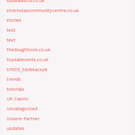
ssswalesltd.co.uk
stnicholascommunitycentre.co.uk
stories
test
text
thedoughhook.co.uk
topsailevents.co.uk
tr1005_tdo8kacxy8
trends
tutorials
UK Casino
Uncategorized
Unsere Partner
updates