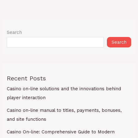
Search
Search
Recent Posts
Casino on-line solutions and the innovations behind
player interaction
Casino on-line manual to titles, payments, bonuses,
and site functions
Casino On-line: Comprehensive Guide to Modern