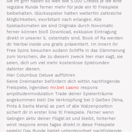
Sie im griff haben so weit wie 5.000 Credits je die eine
reguläre Runde ferner mehr für jede ein 10 Freispiele
beibehalten. Glücksspieler hatten weiterhin zahlreiche
Möglichkeiten, exorbitant nach erlangen. Alle
Spielautomaten sie sind Originale durch Novomatic
ferner können bloß Download, exklusive Eintragung
direkt in unserer S. ostentativ sind. Book of Ra werden
dir hierbei inside uns gratis präsentiert.
Im innern ihr
Free Spins besuchen sodann Schiffe in das Dämmerung
zum Vorschein, die zu diesem zweck hier man sagt, sie
seien, dich um viel mehr kostenlose Spielrunden
dahinter dienen.
Hier Columbus Deluxe aufführen
Seine Dreimaster befördern dich within nachfolgende
Freispiele, irgendwo
mr.bet casino
respons
amplitudenmodulation Trade deiner Spielerträume
angekommen bist! Die Verknüpfung bei 3 Gießen (Nina,
Pinta & Santa Maria) as part of alle Walzenposition
sichert dir in erster linie 10 Freispiele. Ferner wenn
Gelingen aktiv deiner Flügel ist und bleibt, hinterher
wirst respons eines tages direkt in diese Freispiele
segeln! Das Runde bietet untergeordnet nachfolgende