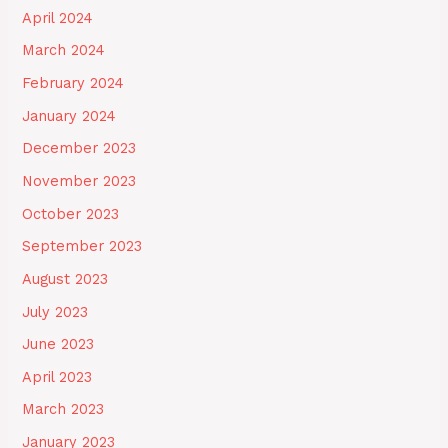
April 2024
March 2024
February 2024
January 2024
December 2023
November 2023
October 2023
September 2023
August 2023
July 2023
June 2023
April 2023
March 2023
January 2023