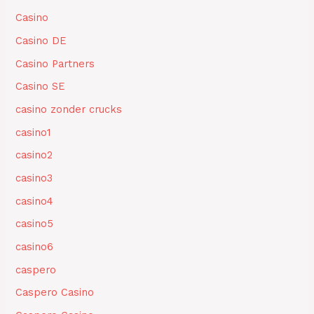
Casino
Casino DE
Casino Partners
Casino SE
casino zonder crucks
casino1
casino2
casino3
casino4
casino5
casino6
caspero
Caspero Casino