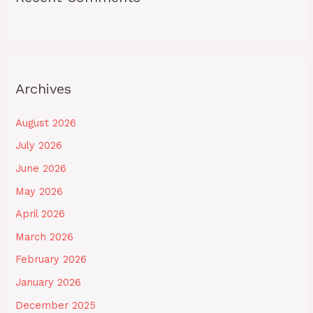
Archives
August 2026
July 2026
June 2026
May 2026
April 2026
March 2026
February 2026
January 2026
December 2025