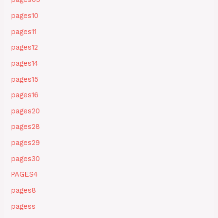
pages10
pages11
pages12
pages14
pages15
pages16
pages20
pages28
pages29
pages30
PAGES4
pages8
pagess