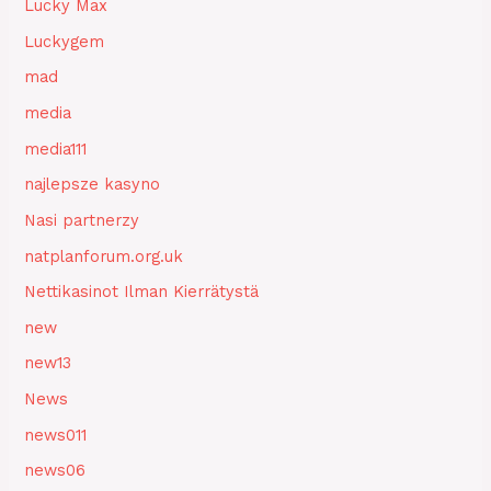
Lucky Max
Luckygem
mad
media
media111
najlepsze kasyno
Nasi partnerzy
natplanforum.org.uk
Nettikasinot Ilman Kierrätystä
new
new13
News
news011
news06