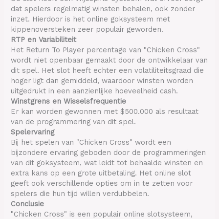
dat spelers regelmatig winsten behalen, ook zonder
inzet. Hierdoor is het online goksysteem met
kippenoversteken zeer populair geworden.
RTP en Variabiliteit
Het Return To Player percentage van "Chicken Cross"
wordt niet openbaar gemaakt door de ontwikkelaar van
dit spel. Het slot heeft echter een volatiliteitsgraad die
hoger ligt dan gemiddeld, waardoor winsten worden
uitgedrukt in een aanzienlijke hoeveelheid cash.
Winstgrens en Wisselsfrequentie
Er kan worden gewonnen met $500.000 als resultaat
van de programmering van dit spel.
Spelervaring
Bij het spelen van "Chicken Cross" wordt een
bijzondere ervaring geboden door de programmeringen
van dit goksysteem, wat leidt tot behaalde winsten en
extra kans op een grote uitbetaling. Het online slot
geeft ook verschillende opties om in te zetten voor
spelers die hun tijd willen verdubbelen.
Conclusie
"Chicken Cross" is een populair online slotsysteem,