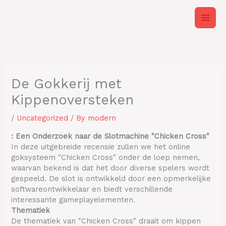
Skip
to
content
De Gokkerij met
Kippenoversteken
/
Uncategorized
/ By
modern
: Een Onderzoek naar de Slotmachine "Chicken Cross"
In deze uitgebreide recensie zullen we het online
goksysteem "Chicken Cross" onder de loep nemen,
waarvan bekend is dat het door diverse spelers wordt
gespeeld. De slot is ontwikkeld door een opmerkelijke
softwareontwikkelaar en biedt verschillende
interessante gameplayelementen.
Thematiek
De thematiek van "Chicken Cross" draait om kippen