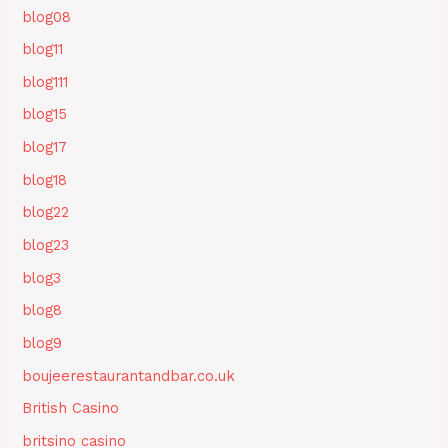
blog08
blog11
blog111
blog15
blog17
blog18
blog22
blog23
blog3
blog8
blog9
boujeerestaurantandbar.co.uk
British Casino
britsino casino