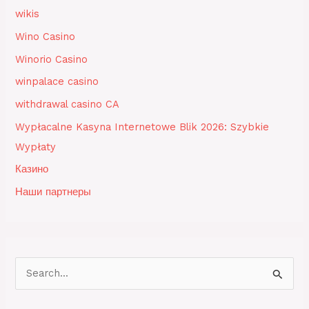
wikis
Wino Casino
Winorio Casino
winpalace casino
withdrawal casino CA
Wypłacalne Kasyna Internetowe Blik 2026: Szybkie
Wypłaty
Казино
Наши партнеры
S
e