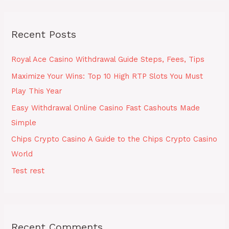
a
r
Recent Posts
c
h
Royal Ace Casino Withdrawal Guide Steps, Fees, Tips
f
Maximize Your Wins: Top 10 High RTP Slots You Must
o
Play This Year
r
Easy Withdrawal Online Casino Fast Cashouts Made
:
Simple
Chips Crypto Casino A Guide to the Chips Crypto Casino
World
Test rest
Recent Comments