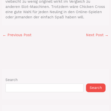
vielleicht zu wenig originell wirkt im Vergleich zu
anderen Slot-Maschinen. Trotzdem wäre Chicken Cross
eine gute Wahl für jeden Neuling in den Online-Spielen
oder jemanden der einfach Spaß haben will.
←
Previous Post
Next Post
→
Search
Search