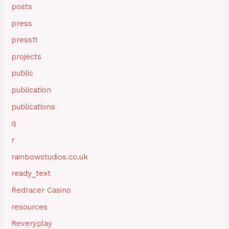
posts
press
press11
projects
public
publication
publications
q
r
rainbowstudios.co.uk
ready_text
Redracer Casino
resources
Reveryplay