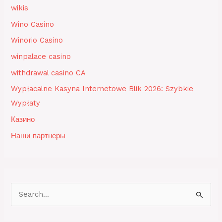
wikis
Wino Casino
Winorio Casino
winpalace casino
withdrawal casino CA
Wypłacalne Kasyna Internetowe Blik 2026: Szybkie
Wypłaty
Казино
Наши партнеры
S
e