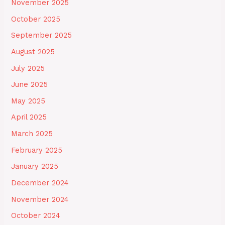
November 2025
October 2025
September 2025
August 2025
July 2025
June 2025
May 2025
April 2025
March 2025
February 2025
January 2025
December 2024
November 2024
October 2024