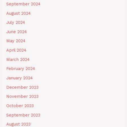
September 2024
August 2024
July 2024
June 2024
May 2024
April 2024
March 2024
February 2024
January 2024
December 2023
November 2023
October 2023
September 2023
August 2023