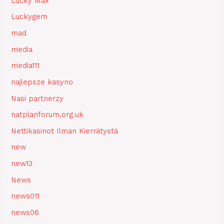
Lucky Max
Luckygem
mad
media
media111
najlepsze kasyno
Nasi partnerzy
natplanforum.org.uk
Nettikasinot Ilman Kierrätystä
new
new13
News
news011
news06