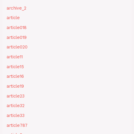
archive_2
article
article018
article019
article020
article11
article15
article16
article19
article23
article32
article33
article787