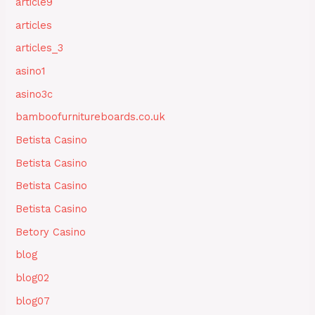
article9
articles
articles_3
asino1
asino3c
bamboofurnitureboards.co.uk
Betista Casino
Betista Casino
Betista Casino
Betista Casino
Betory Casino
blog
blog02
blog07