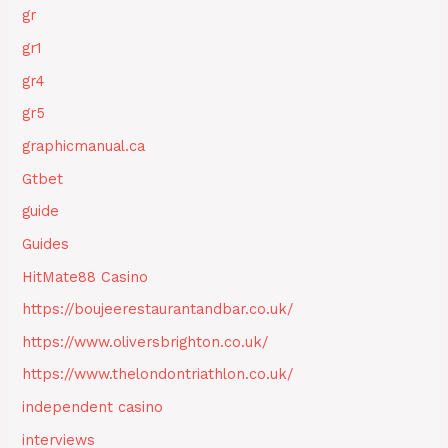
gr
gr1
gr4
gr5
graphicmanual.ca
Gtbet
guide
Guides
HitMate88 Casino
https://boujeerestaurantandbar.co.uk/
https://www.oliversbrighton.co.uk/
https://www.thelondontriathlon.co.uk/
independent casino
interviews