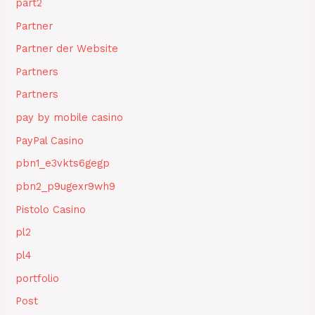
part2
Partner
Partner der Website
Partners
Partners
pay by mobile casino
PayPal Casino
pbn1_e3vkts6gegp
pbn2_p9ugexr9wh9
Pistolo Casino
pl2
pl4
portfolio
Post