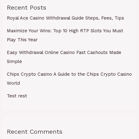
Recent Posts
Royal Ace Casino Withdrawal Guide Steps, Fees, Tips
Maximize Your Wins: Top 10 High RTP Slots You Must
Play This Year
Easy Withdrawal Online Casino Fast Cashouts Made
Simple
Chips Crypto Casino A Guide to the Chips Crypto Casino
World
Test rest
Recent Comments