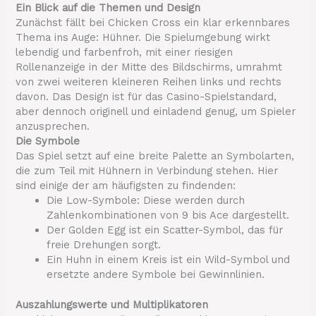
Ein Blick auf die Themen und Design
Zunächst fällt bei Chicken Cross ein klar erkennbares
Thema ins Auge: Hühner. Die Spielumgebung wirkt
lebendig und farbenfroh, mit einer riesigen
Rollenanzeige in der Mitte des Bildschirms, umrahmt
von zwei weiteren kleineren Reihen links und rechts
davon. Das Design ist für das Casino-Spielstandard,
aber dennoch originell und einladend genug, um Spieler
anzusprechen.
Die Symbole
Das Spiel setzt auf eine breite Palette an Symbolarten,
die zum Teil mit Hühnern in Verbindung stehen. Hier
sind einige der am häufigsten zu findenden:
Die Low-Symbole: Diese werden durch
Zahlenkombinationen von 9 bis Ace dargestellt.
Der Golden Egg ist ein Scatter-Symbol, das für
freie Drehungen sorgt.
Ein Huhn in einem Kreis ist ein Wild-Symbol und
ersetzte andere Symbole bei Gewinnlinien.
Auszahlungswerte und Multiplikatoren