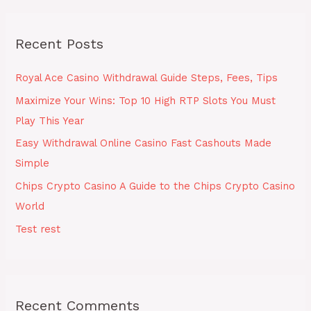
a
r
Recent Posts
c
h
Royal Ace Casino Withdrawal Guide Steps, Fees, Tips
f
Maximize Your Wins: Top 10 High RTP Slots You Must
o
Play This Year
r
Easy Withdrawal Online Casino Fast Cashouts Made
:
Simple
Chips Crypto Casino A Guide to the Chips Crypto Casino
World
Test rest
Recent Comments