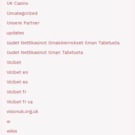
UK Casino
Uncategorized
Unsere Partner
updates
Uudet Nettikasinot Ilmaiskierrokset Ilman Talletusta
Uudet Nettikasinot Ilman Talletusta
Vicibet
Vicibet en
Vicibet es
Vicibet fr
Vicibet fr ca
visionuk.org.uk
w
wikis