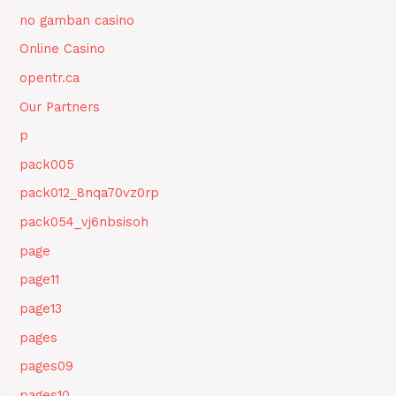
no gamban casino
Online Casino
opentr.ca
Our Partners
p
pack005
pack012_8nqa70vz0rp
pack054_vj6nbsisoh
page
page11
page13
pages
pages09
pages10