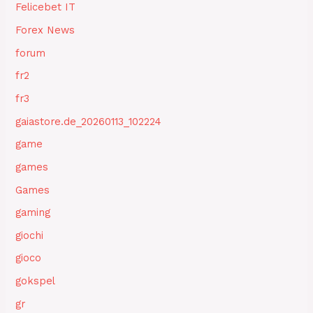
Felicebet IT
Forex News
forum
fr2
fr3
gaiastore.de_20260113_102224
game
games
Games
gaming
giochi
gioco
gokspel
gr