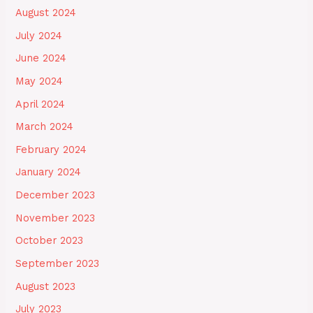
August 2024
July 2024
June 2024
May 2024
April 2024
March 2024
February 2024
January 2024
December 2023
November 2023
October 2023
September 2023
August 2023
July 2023