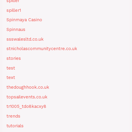
spiller
spiller1
Spinmaya Casino
Spinnaus
ssswalesltd.co.uk
stnicholascommunitycentre.co.uk
stories
test
text
thedoughhook.co.uk
topsailevents.co.uk
tr1005_tdo8kacxy8
trends
tutorials