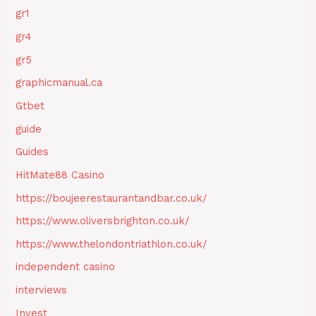
gr1
gr4
gr5
graphicmanual.ca
Gtbet
guide
Guides
HitMate88 Casino
https://boujeerestaurantandbar.co.uk/
https://www.oliversbrighton.co.uk/
https://www.thelondontriathlon.co.uk/
independent casino
interviews
Invest