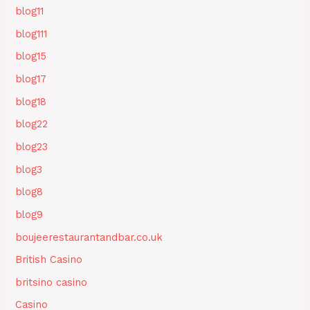
blog11
blog111
blog15
blog17
blog18
blog22
blog23
blog3
blog8
blog9
boujeerestaurantandbar.co.uk
British Casino
britsino casino
Casino