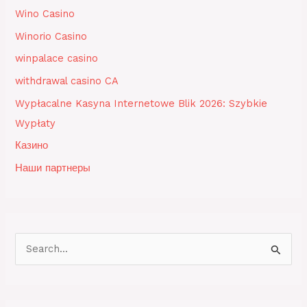
Wino Casino
Winorio Casino
winpalace casino
withdrawal casino CA
Wypłacalne Kasyna Internetowe Blik 2026: Szybkie
Wypłaty
Казино
Наши партнеры
S
e
a