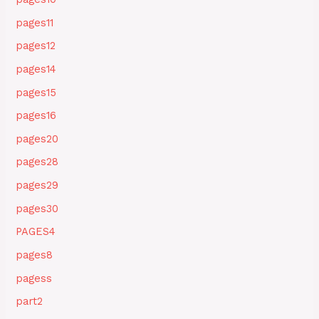
pages11
pages12
pages14
pages15
pages16
pages20
pages28
pages29
pages30
PAGES4
pages8
pagess
part2