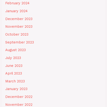
February 2024
January 2024
December 2023
November 2023
October 2023
September 2023
August 2023
July 2023
June 2023
April 2023
March 2023
January 2023
December 2022
November 2022