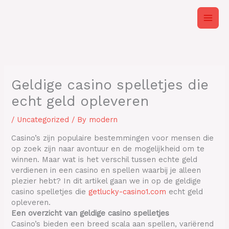
Skip
to
content
Geldige casino spelletjes die
echt geld opleveren
/
Uncategorized
/ By
modern
Casino’s zijn populaire bestemmingen voor mensen die
op zoek zijn naar avontuur en de mogelijkheid om te
winnen. Maar wat is het verschil tussen echte geld
verdienen in een casino en spellen waarbij je alleen
plezier hebt? In dit artikel gaan we in op de geldige
casino spelletjes die
getlucky-casino1.com
echt geld
opleveren.
Een overzicht van geldige casino spelletjes
Casino’s bieden een breed scala aan spellen, variërend