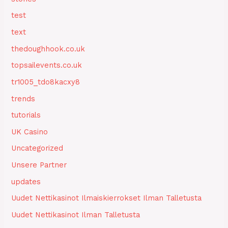
test
text
thedoughhook.co.uk
topsailevents.co.uk
tr1005_tdo8kacxy8
trends
tutorials
UK Casino
Uncategorized
Unsere Partner
updates
Uudet Nettikasinot Ilmaiskierrokset Ilman Talletusta
Uudet Nettikasinot Ilman Talletusta