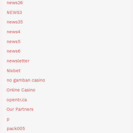
news26
NEWS3
news35
news4
news5
news6
newsletter
Nixbet
no gamban casino
Online Casino
opentr.ca
Our Partners
p
pack005