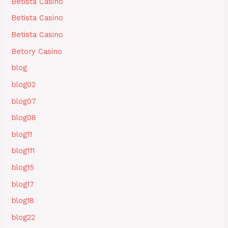
Betista Casino
Betista Casino
Betista Casino
Betory Casino
blog
blog02
blog07
blog08
blog11
blog111
blog15
blog17
blog18
blog22