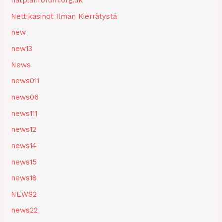
natplanforum.org.uk
Nettikasinot Ilman Kierrätystä
new
new13
News
news011
news06
news111
news12
news14
news15
news18
NEWS2
news22