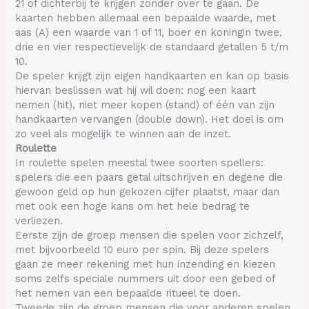
21 of dichterbij te krijgen zonder over te gaan. De
kaarten hebben allemaal een bepaalde waarde, met
aas (A) een waarde van 1 of 11, boer en koningin twee,
drie en vier respectievelijk de standaard getallen 5 t/m
10.
De speler krijgt zijn eigen handkaarten en kan op basis
hiervan beslissen wat hij wil doen: nog een kaart
nemen (hit), niet meer kopen (stand) of één van zijn
handkaarten vervangen (double down). Het doel is om
zo veel als mogelijk te winnen aan de inzet.
Roulette
In roulette spelen meestal twee soorten spellers:
spelers die een paars getal uitschrijven en degene die
gewoon geld op hun gekozen cijfer plaatst, maar dan
met ook een hoge kans om het hele bedrag te
verliezen.
Eerste zijn de groep mensen die spelen voor zichzelf,
met bijvoorbeeld 10 euro per spin. Bij deze spelers
gaan ze meer rekening met hun inzending en kiezen
soms zelfs speciale nummers uit door een gebed of
het nemen van een bepaalde ritueel te doen.
Tweede zijn de groep mensen die voor anderen spelen