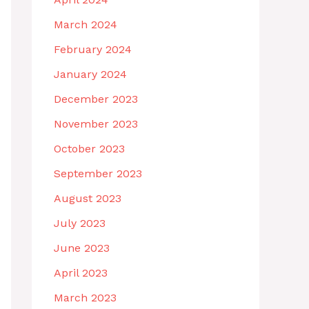
March 2024
February 2024
January 2024
December 2023
November 2023
October 2023
September 2023
August 2023
July 2023
June 2023
April 2023
March 2023