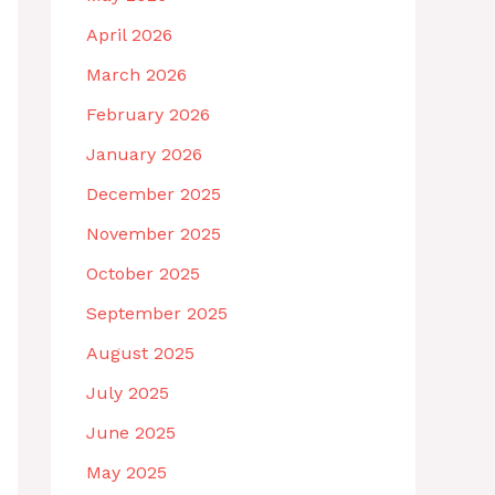
April 2026
March 2026
February 2026
January 2026
December 2025
November 2025
October 2025
September 2025
August 2025
July 2025
June 2025
May 2025