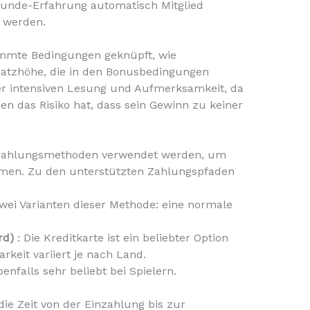
eunde-Erfahrung automatisch Mitglied
 werden.
timmte Bedingungen geknüpft, wie
atzhöhe, die in den Bonusbedingungen
ner intensiven Lesung und Aufmerksamkeit, da
en das Risiko hat, dass sein Gewinn zu keiner
 Zahlungsmethoden verwendet werden, um
men. Zu den unterstützten Zahlungspfaden
 zwei Varianten dieser Methode: eine normale
ard)
: Die Kreditkarte ist ein beliebter Option
arkeit variiert je nach Land.
enfalls sehr beliebt bei Spielern.
ie Zeit von der Einzahlung bis zur