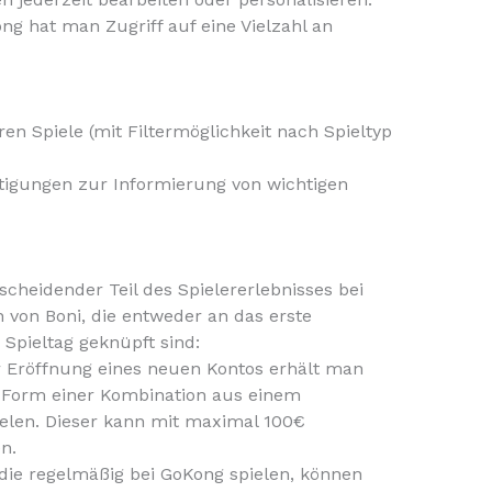
g hat man Zugriff auf eine Vielzahl an
en Spiele (mit Filtermöglichkeit nach Spieltyp
tigungen zur Informierung von wichtigen
cheidender Teil des Spielererlebnisses bei
 von Boni, die entweder an das erste
Spieltag geknüpft sind:
er Eröffnung eines neuen Kontos erhält man
 Form einer Kombination aus einem
elen. Dieser kann mit maximal 100€
n.
, die regelmäßig bei GoKong spielen, können