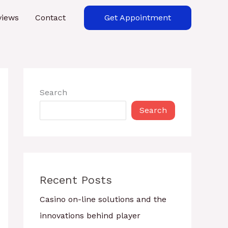
views
Contact
Get Appointment
Search
Search
Recent Posts
Casino on-line solutions and the
innovations behind player