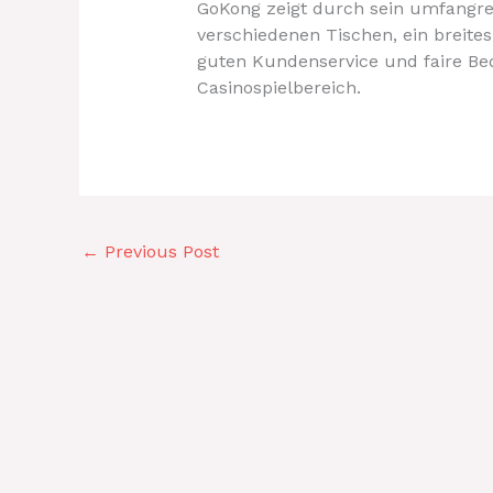
GoKong zeigt durch sein umfangrei
verschiedenen Tischen, ein breit
guten Kundenservice und faire Be
Casinospielbereich.
←
Previous Post