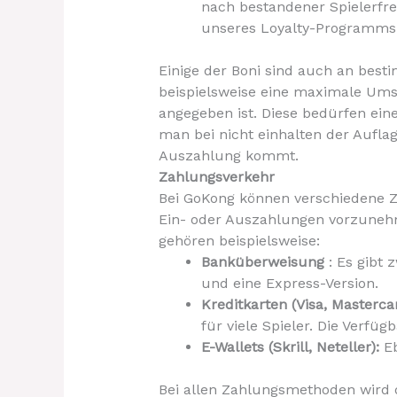
nach bestandener Spielerfr
unseres Loyalty-Programms
Einige der Boni sind auch an bes
beispielsweise eine maximale Ums
angegeben ist. Diese bedürfen ei
man bei nicht einhalten der Auflag
Auszahlung kommt.
Zahlungsverkehr
Bei GoKong können verschiedene
Ein- oder Auszahlungen vorzuneh
gehören beispielsweise:
Banküberweisung
: Es gibt
und eine Express-Version.
Kreditkarten (Visa, Masterc
für viele Spieler. Die Verfügb
E-Wallets (Skrill, Neteller):
Eb
Bei allen Zahlungsmethoden wird d