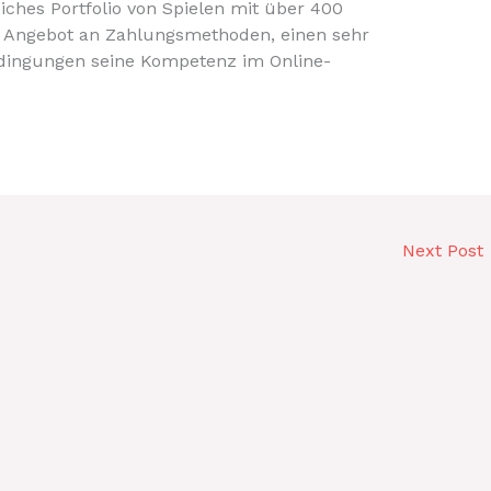
ches Portfolio von Spielen mit über 400
es Angebot an Zahlungsmethoden, einen sehr
dingungen seine Kompetenz im Online-
Next Post