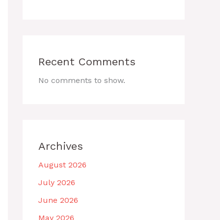
Recent Comments
No comments to show.
Archives
August 2026
July 2026
June 2026
May 2026