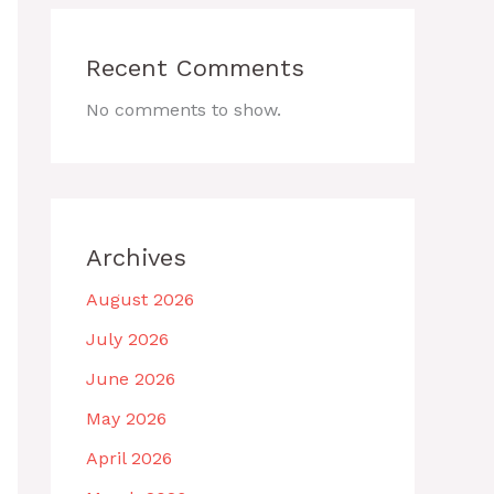
Recent Comments
No comments to show.
Archives
August 2026
July 2026
June 2026
May 2026
April 2026