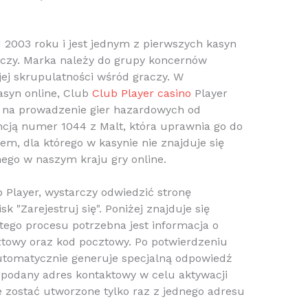
 2003 roku i jest jednym z pierwszych kasyn
aczy. Marka należy do grupy koncernów
jej skrupulatności wśród graczy. W
asyn online, Club
Club Player casino
Player
a na prowadzenie gier hazardowych od
encją numer 1044 z Malt, która uprawnia go do
em, dla którego w kasynie nie znajduje się
nego w naszym kraju gry online.
 Player, wystarczy odwiedzić stronę
k "Zarejestruj się". Poniżej znajduje się
 tego procesu potrzebna jest informacja o
cztowy oraz kod pocztowy. Po potwierdzeniu
utomatycznie generuje specjalną odpowiedź
 podany adres kontaktowy w celu aktywacji
 zostać utworzone tylko raz z jednego adresu