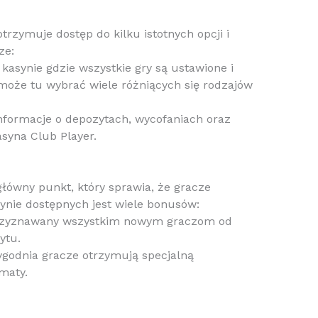
trzymuje dostęp do kilku istotnych opcji i
ze:
 kasynie gdzie wszystkie gry są ustawione i
może tu wybrać wiele różniących się rodzajów
informacje o depozytach, wycofaniach oraz
syna Club Player.
o główny punkt, który sprawia, że gracze
ynie dostępnych jest wiele bonusów:
przyznawany wszystkim nowym graczom od
ytu.
ygodnia gracze otrzymują specjalną
maty.