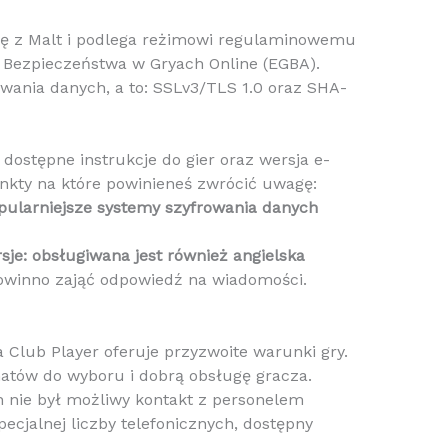
cję z Malt i podlega reżimowi regulaminowemu
 Bezpieczeństwa w Gryach Online (EGBA).
owania danych, a to: SSLv3/TLS 1.0 oraz SHA-
dostępne instrukcje do gier oraz wersja e-
nkty na które powinieneś zwrócić uwagę:
pularniejsze systemy szyfrowania danych
sje: obsługiwana jest również angielska
owinno zająć odpowiedź na wiadomości.
Club Player oferuje przyzwoite warunki gry.
tów do wyboru i dobrą obsługę gracza.
n nie był możliwy kontakt z personelem
ecjalnej liczby telefonicznych, dostępny