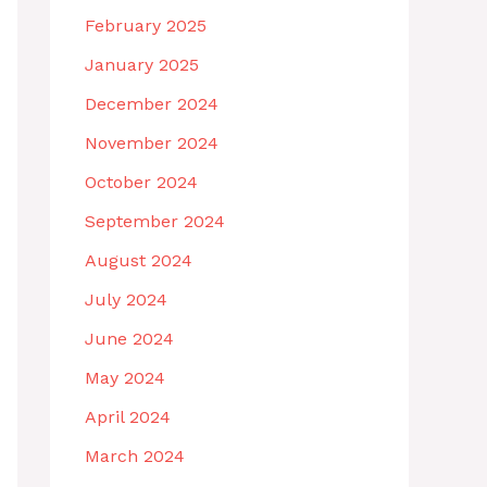
February 2025
January 2025
December 2024
November 2024
October 2024
September 2024
August 2024
July 2024
June 2024
May 2024
April 2024
March 2024