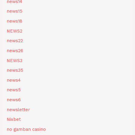
news14
news15
news18
NEWS2
news22
news26
NEWS3
news35
news4
news5
news6
newsletter
Nixbet
no gamban casino