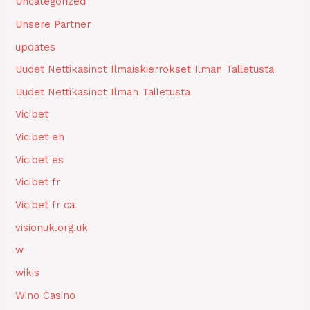
Uncategorized
Unsere Partner
updates
Uudet Nettikasinot Ilmaiskierrokset Ilman Talletusta
Uudet Nettikasinot Ilman Talletusta
Vicibet
Vicibet en
Vicibet es
Vicibet fr
Vicibet fr ca
visionuk.org.uk
w
wikis
Wino Casino