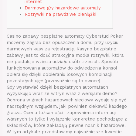
internet
Darmowe gry hazardowe automaty
Rozrywki na prawdziwe pieniążki
Casino zabawy bezpłatne automaty Cyberstud Poker
możemy zagrać bez opuszczenia domu przy użyciu
darmowych kasy za rejestrację. Kasyno bezpłatne
zabawy jest to dość atrakcyjna modła rozrywki, która
nie postuluje wzięcia udziału osób trzecich.
Sposób
funkcjonowania automatów do odwiedzenia konsol
opiera się dzięki dobieraniu losowych kombinacji
pozostałych ujęć (przeważnie są to owoce).
Gdy wystawiać dzięki bezpłatnych automatach
wyzyskując wraz ze witryn wraz z wersjami demo?
Ochrona w grach hazardowych sieciowy wydaje się być
nadrzędnym względem, jaki powinien ciekawić każdego
gracza. Ocena tożsamości i zapewnienia informacji
własnych to tylko i wyłącznie konkretne pochodzące z
składników, które zakładają pewne nośnik hazardowe.
W tym artykule przedstawimy najważniejsze kwestie