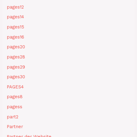
pages12
pages14
pages15
pages16
pages20
pages28
pages29
pages30
PAGES4
pages8
pagess
part2
Partner
Partner der Website