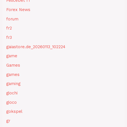
Felicebet IT
Forex News
forum
fr2
fr3
gaiastore.de_20260113_102224
game
Games
games
gaming
giochi
gioco
gokspel
gr