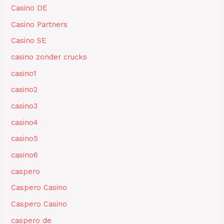
Casino DE
Casino Partners
Casino SE
casino zonder crucks
casino1
casino2
casino3
casino4
casino5
casino6
caspero
Caspero Casino
Caspero Casino
caspero de