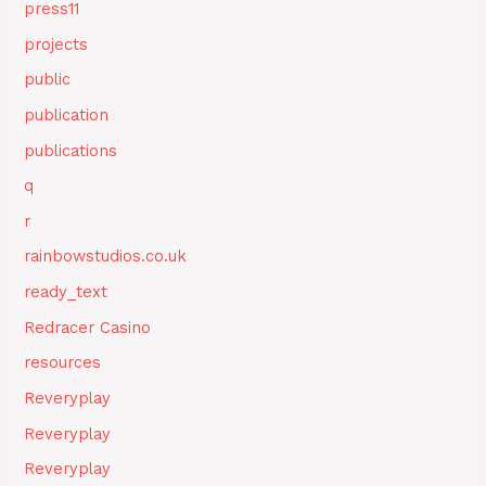
press11
projects
public
publication
publications
q
r
rainbowstudios.co.uk
ready_text
Redracer Casino
resources
Reveryplay
Reveryplay
Reveryplay