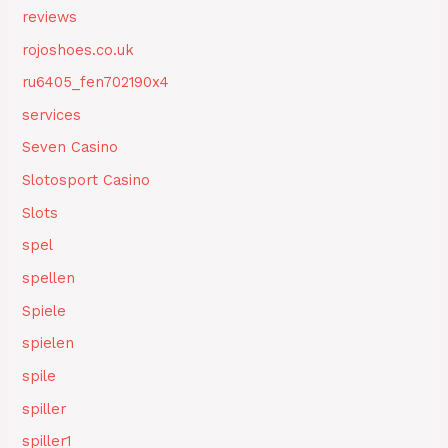
reviews
rojoshoes.co.uk
ru6405_fen702190x4
services
Seven Casino
Slotosport Casino
Slots
spel
spellen
Spiele
spielen
spile
spiller
spiller1