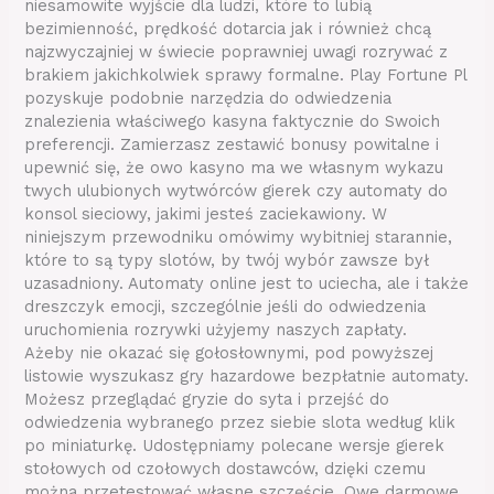
niesamowite wyjście dla ludzi, które to lubią
bezimienność, prędkość dotarcia jak i również chcą
najzwyczajniej w świecie poprawniej uwagi rozrywać z
brakiem jakichkolwiek sprawy formalne. Play Fortune Pl
pozyskuje podobnie narzędzia do odwiedzenia
znalezienia właściwego kasyna faktycznie do Swoich
preferencji. Zamierzasz zestawić bonusy powitalne i
upewnić się, że owo kasyno ma we własnym wykazu
twych ulubionych wytwórców gierek czy automaty do
konsol sieciowy, jakimi jesteś zaciekawiony. W
niniejszym przewodniku omówimy wybitniej starannie,
które to są typy slotów, by twój wybór zawsze był
uzasadniony. Automaty online jest to uciecha, ale i także
dreszczyk emocji, szczególnie jeśli do odwiedzenia
uruchomienia rozrywki użyjemy naszych zapłaty.
Ażeby nie okazać się gołosłownymi, pod powyższej
listowie wyszukasz gry hazardowe bezpłatnie automaty.
Możesz przeglądać gryzie do syta i przejść do
odwiedzenia wybranego przez siebie slota według klik
po miniaturkę. Udostępniamy polecane wersje gierek
stołowych od czołowych dostawców, dzięki czemu
można przetestować własne szczęście. Owe darmowe