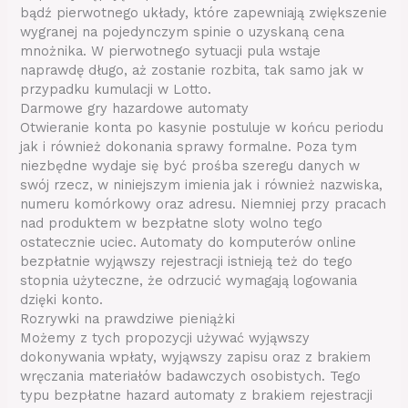
bądź pierwotnego układy, które zapewniają zwiększenie
wygranej na pojedynczym spinie o uzyskaną cena
mnożnika. W pierwotnego sytuacji pula wstaje
naprawdę długo, aż zostanie rozbita, tak samo jak w
przypadku kumulacji w Lotto.
Darmowe gry hazardowe automaty
Otwieranie konta po kasynie postuluje w końcu periodu
jak i również dokonania sprawy formalne. Poza tym
niezbędne wydaje się być prośba szeregu danych w
swój rzecz, w niniejszym imienia jak i również nazwiska,
numeru komórkowy oraz adresu. Niemniej przy pracach
nad produktem w bezpłatne sloty wolno tego
ostatecznie uciec. Automaty do komputerów online
bezpłatnie wyjąwszy rejestracji istnieją też do tego
stopnia użyteczne, że odrzucić wymagają logowania
dzięki konto.
Rozrywki na prawdziwe pieniążki
Możemy z tych propozycji używać wyjąwszy
dokonywania wpłaty, wyjąwszy zapisu oraz z brakiem
wręczania materiałów badawczych osobistych. Tego
typu bezpłatne hazard automaty z brakiem rejestracji