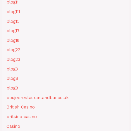
blog11
blog111
blog15
blog17
blog18
blog22
blog23
blog3
blog8
blog9
boujeerestaurantandbar.co.uk
British Casino
britsino casino
Casino