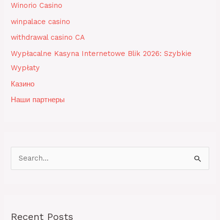
Winorio Casino
winpalace casino
withdrawal casino CA
Wypłacalne Kasyna Internetowe Blik 2026: Szybkie
Wypłaty
Казино
Наши партнеры
S
e
a
r
Recent Posts
c