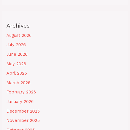
Archives
August 2026
July 2026
June 2026
May 2026
April 2026
March 2026
February 2026
January 2026
December 2025
November 2025