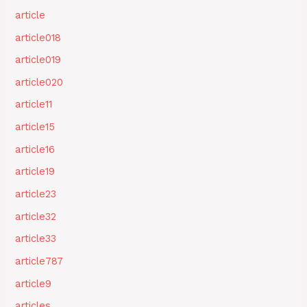
article
article018
article019
article020
article11
article15
article16
article19
article23
article32
article33
article787
article9
articles