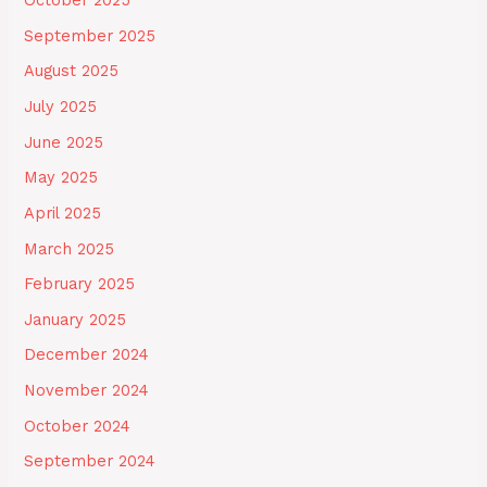
October 2025
September 2025
August 2025
July 2025
June 2025
May 2025
April 2025
March 2025
February 2025
January 2025
December 2024
November 2024
October 2024
September 2024