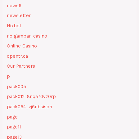
news6
newsletter
Nixbet
no gamban casino
Online Casino
opentr.ca
Our Partners
p
pack005
pack012_8nqa70vz0rp
pack054_vj6nbsisoh
page
page11
page13