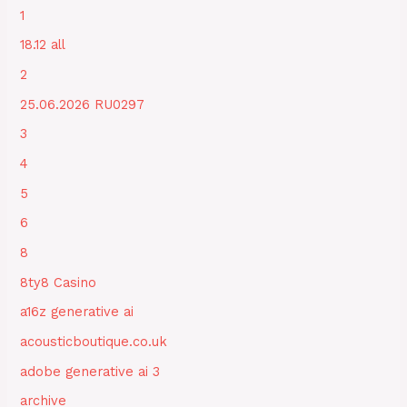
1
18.12 all
2
25.06.2026 RU0297
3
4
5
6
8
8ty8 Casino
a16z generative ai
acousticboutique.co.uk
adobe generative ai 3
archive