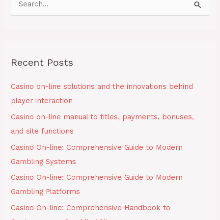
S
e
a
r
Recent Posts
c
h
Casino on-line solutions and the innovations behind
f
player interaction
o
Casino on-line manual to titles, payments, bonuses,
r
and site functions
:
Casino On-line: Comprehensive Guide to Modern
Gambling Systems
Casino On-line: Comprehensive Guide to Modern
Gambling Platforms
Casino On-line: Comprehensive Handbook to