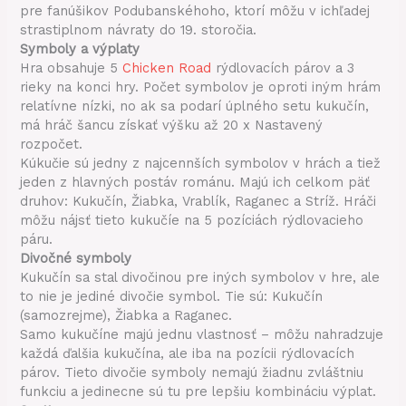
pre fanúšikov Podubanskéhoho, ktorí môžu v ichľadej
strastiplnom návraty do 19. storočia.
Symboly a výplaty
Hra obsahuje 5
Chicken Road
rýdlovacích párov a 3
rieky na konci hry. Počet symbolov je oproti iným hrám
relatívne nízki, no ak sa podarí úplného setu kukučín,
má hráč šancu získať výšku až 20 x Nastavený
rozpočet.
Kúkučie sú jedny z najcennších symbolov v hrách a tiež
jeden z hlavných postáv románu. Majú ich celkom päť
druhov: Kukučín, Žiabka, Vrablík, Raganec a Stríž. Hráči
môžu nájsť tieto kukučíe na 5 pozíciách rýdlovacieho
páru.
Divočné symboly
Kukučín sa stal divočinou pre iných symbolov v hre, ale
to nie je jediné divočie symbol. Tie sú: Kukučín
(samozrejme), Žiabka a Raganec.
Samo kukučíne majú jednu vlastnosť – môžu nahradzuje
každá ďalšia kukučína, ale iba na pozícii rýdlovacích
párov. Tieto divočie symboly nemajú žiadnu zvláštniu
funkciu a jedinecne sú tu pre lepšiu kombináciu výplat.