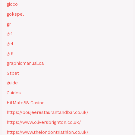
gioco
gokspel
gr
gr1
gr4
gr5
graphicmanual.ca
Gtbet
guide
Guides
HitMate88 Casino
https://boujeerestaurantandbar.co.uk/
https://www.oliversbrighton.co.uk/
https://www.thelondontriathlon.co.uk/