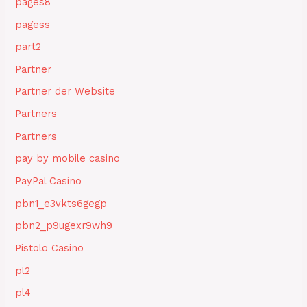
pages8
pagess
part2
Partner
Partner der Website
Partners
Partners
pay by mobile casino
PayPal Casino
pbn1_e3vkts6gegp
pbn2_p9ugexr9wh9
Pistolo Casino
pl2
pl4