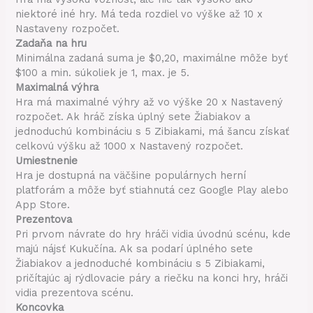
niektoré iné hry. Má teda rozdiel vo výške až 10 x
Nastaveny rozpočet.
Zadaňa na hru
Minimálna zadaná suma je $0,20, maximálne môže byť
$100 a min. súkoliek je 1, max. je 5.
Maximalná výhra
Hra má maximalné výhry až vo výške 20 x Nastavený
rozpočet. Ak hráč získa úplný sete Žiabiakov a
jednoduchú kombináciu s 5 Zibiakami, má šancu získať
celkovú výšku až 1000 x Nastavený rozpočet.
Umiestnenie
Hra je dostupná na väčšine populárnych herní
platforám a môže byť stiahnutá cez Google Play alebo
App Store.
Prezentova
Pri prvom návrate do hry hráči vidia úvodnú scénu, kde
majú nájsť Kukučína. Ak sa podarí úplného sete
Žiabiakov a jednoduché kombináciu s 5 Zibiakami,
pričítajúc aj rýdlovacie páry a riečku na konci hry, hráči
vidia prezentova scénu.
Koncovka