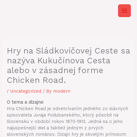
Skip
to
content
Hry na Sládkovičovej Ceste sa
nazýva Kukučínova Cesta
alebo v zásadnej forme
Chicken Road.
/
Uncategorized
/ By
modern
O tema a dizajne
Hra Chicken Road je odvetvívaním jedného zo slávnych
spisovateľa Juraja Podubanského, ktorý pôsobil na
Slovensku v období rokov 1870-1913. Jedná sa o jeho
najúspešnejší diel a taktiež jedným z prvých
slovenských románov. Dizajn hry je skvelým prínosom