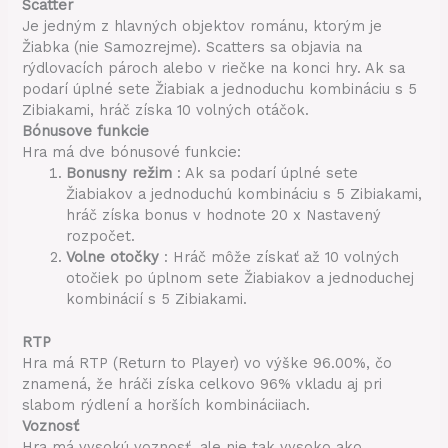
Scatter
Je jedným z hlavných objektov románu, ktorým je
Žiabka (nie Samozrejme). Scatters sa objavia na
rýdlovacích pároch alebo v riečke na konci hry. Ak sa
podarí úplné sete Žiabiak a jednoduchu kombináciu s 5
Zibiakami, hráč získa 10 volných otáčok.
Bónusove funkcie
Hra má dve bónusové funkcie:
Bonusny režim
: Ak sa podarí úplné sete
Žiabiakov a jednoduchú kombináciu s 5 Zibiakami,
hráč získa bonus v hodnote 20 x Nastavený
rozpočet.
Volne otočky
: Hráč môže získať až 10 volných
otočiek po úplnom sete Žiabiakov a jednoduchej
kombinácií s 5 Zibiakami.
RTP
Hra má RTP (Return to Player) vo výške 96.00%, čo
znamená, že hráči získa celkovo 96% vkladu aj pri
slabom rýdlení a horších kombináciiach.
Voznosť
Hra má vysokú voznosť, ale nie tak vysoko ako