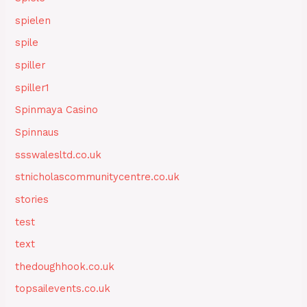
spielen
spile
spiller
spiller1
Spinmaya Casino
Spinnaus
ssswalesltd.co.uk
stnicholascommunitycentre.co.uk
stories
test
text
thedoughhook.co.uk
topsailevents.co.uk