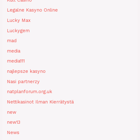
Legalne Kasyno Online
Lucky Max
Luckygem
mad
media
media111
najlepsze kasyno
Nasi partnerzy
natplanforum.org.uk
Nettikasinot Ilman Kierrätystä
new
new13
News