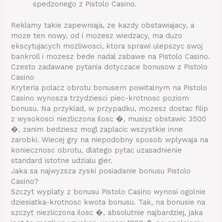
spedzonego z Pistolo Casino.
Reklamy takie zapewniaja, ze kazdy obstawiajacy, a
moze ten nowy, od i mozesz wiedzacy, ma duzo
ekscytujacych mozliwosci, ktora sprawi ulepszyc swoj
bankroll i mozesz bede nadal zabawe na Pistolo Casino.
Czesto zadawane pytania dotyczace bonusow z Pistolo
Casino
Kryteria polacz obrotu bonusem powitalnym na Pistolo
Casino wynosza trzydziesci piec-krotnosc poziom
bonusu. Na przyklad, w przypadku, mozesz dostac filip
z wysokosci niezliczona ilosc �, musisz obstawic 3500
�, zanim bedziesz mogl zaplacic wszystkie inne
zarobki. Wiecej gry na niepodobny sposob wplywaja na
koniecznosc obrotu, dlatego pytac uzasadnienie
standard istotne udzialu gier.
Jaka sa najwyzsza zyski posiadanie bonusu Pistolo
Casino?
Szczyt wyplaty z bonusu Pistolo Casino wynosi ogolnie
dziesiatka-krotnosc kwota bonusu. Tak, na bonusie na
szczyt niezliczona ilosc �, absolutnie najbardziej, jaka