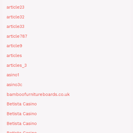
article23
article32
article33
article787
article9
articles
articles_3
asino1
asino3c
bamboofurnitureboards.co.uk
Betista Casino
Betista Casino
Betista Casino