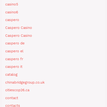
casino5
casino6
caspero
Caspero Casino
Caspero Casino
caspero de
caspero el
caspero fr
caspero it
catalog
chinabridgegroup.co.uk
citiescop26.ca
contact
contacts