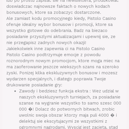
lub po prostu zapisac sie na newslettera, produkowac
doswiadczac najnowsze faktach o nowych kodach
bonusowych, ktore sa zobaczyc dostarczone.
Ale zamiast kodu promocyjnego kiedy, Pistolo Casino
oferuje idealny wybor bonusow i promocji, ktore sa
wszystko gotowe do odebrania. Badz na biezaco
posiadanie przyszlymi aktualizacjami i upewnij sie, ze
nie przegapisz zadnych nowych okazji!
Jakiekolwiek inne zapewnia ci na Pistolo Casino
Pistolo Casino podtrzymuje emocje z powodu
roznorodnym nowym promocjom, ktore moga miec na
ma zaoferowanie jeszcze wiekszych szans na szeroko
zyski. Ponizej kilka ekskluzywnych bonusow i mozesz
wydarzen specjalnych, i dlatego poprawia Twoje
drukowanie posiadanie gry:
Zawody i bedziesz funkcja ekstra : Wez udzial w
naszych ekskluzywnych turniejach, za posiadanie
szanse na wygranie wszystko to samo szesc 000
000 �! Dolacz do potwornych bitwach, zrobic
uwolnic swoja obszar ktorzy maja puli 4000 � i
delektuj sie ekscytujacymi ze wszystkimi z
ogromnymi nagrodami. Wyscig jest zacieta, stad