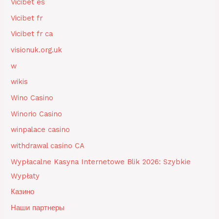
Vicibet es
Vicibet fr
Vicibet fr ca
visionuk.org.uk
w
wikis
Wino Casino
Winorio Casino
winpalace casino
withdrawal casino CA
Wypłacalne Kasyna Internetowe Blik 2026: Szybkie
Wypłaty
Казино
Наши партнеры