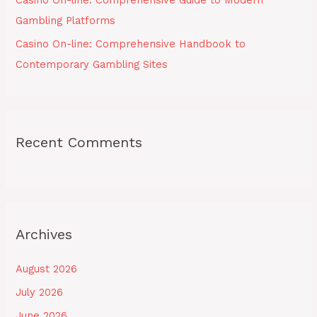
Casino On-line: Comprehensive Guide to Modern
Gambling Platforms
Casino On-line: Comprehensive Handbook to
Contemporary Gambling Sites
Recent Comments
Archives
August 2026
July 2026
June 2026