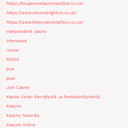
https://boujeerestaurantandbar.co.uk/
https://www.oliversbrighton.co.uk/
https://www.thelondontriathlon.co.uk/
independent casino
interviews
Invest
it4000
jeux
jeuxi
Joki Casino
Kasino Ilman Kierrätystä Ja Rekisteröitymistä
Kasyno
kasyno holandia
Kasyno Online