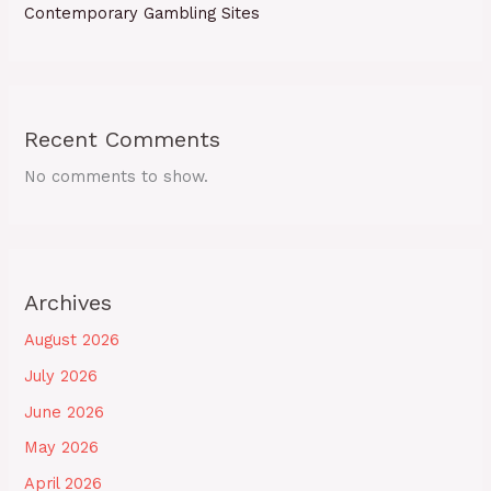
Contemporary Gambling Sites
Recent Comments
No comments to show.
Archives
August 2026
July 2026
June 2026
May 2026
April 2026