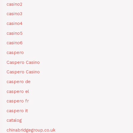
casino2
casino3
casino4
casino5
casino6
caspero
Caspero Casino
Caspero Casino
caspero de
caspero el
caspero fr
caspero it
catalog
chinabridgegroup.co.uk