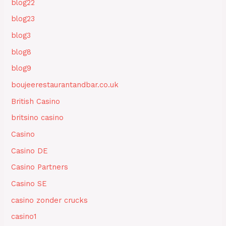
blog22
blog23
blog3
blog8
blog9
boujeerestaurantandbar.co.uk
British Casino
britsino casino
Casino
Casino DE
Casino Partners
Casino SE
casino zonder crucks
casino1