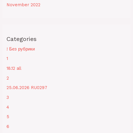
November 2022
Categories
! Без рубрики
1
18.12 all
2
25.06.2026 RU0297
3
4
5
6