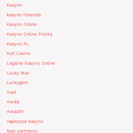
Kasyno
kasyno holandia
Kasyno Online
Kasyno Online Polska
Kasyno PL
Kult Casino
Legalne Kasyno Online
Lucky Max
Luckygem
mad
media
media111
najlepsze kasyno
Nasi partnerzy