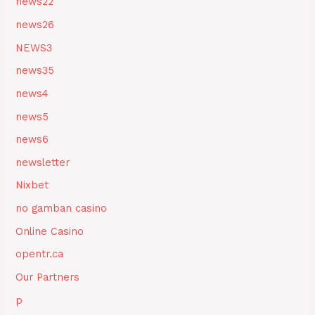
news22
news26
NEWS3
news35
news4
news5
news6
newsletter
Nixbet
no gamban casino
Online Casino
opentr.ca
Our Partners
p