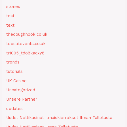
stories
test
text
thedoughhook.co.uk
topsailevents.co.uk
tr1005_tdo8kacxy8
trends
tutorials
UK Casino
Uncategorized
Unsere Partner
updates
Uudet Nettikasinot Ilmaiskierrokset Ilman Talletusta
Uudet Nettikasinot Ilman Talletusta