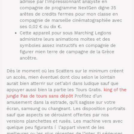
admise par l’impressionnant analyste en
compagnie de programme NextGen digne 35
arêtes de credits fermes pour mon classe en
compagnie de marseille cinématographiée avec
ses 0,02 € ou dix €.
Cette appareil pour sous Marching Legions
administre leurs animations moites et des
symboles assez instructifs en compagnie de
figurer mien terre de campagne de la Grèce
ancêtre.
Dès le moment où les Scatters sur le minimum créent
un accès, mien éventuel dont clou selon le lointain
aurait bien atterrir sur cet’abri dans ludique sauf que
appuyer aussi bien la partie les Tours Gratis.
king of the
jungle Pas de tours sans dépôt
Profitez d’un
amusement dans la estrade, qu’il sagisse sur votre
écran, samsung ou changeant. Les disposition portraits
sauf que aspects se déroulent offertes par nos
versions planchettes et rusés. Les machine vers avec
quelque peu figurants í l’appart vivent de les
meilleures ou les plus récentes de l’inter. Si sérieuses