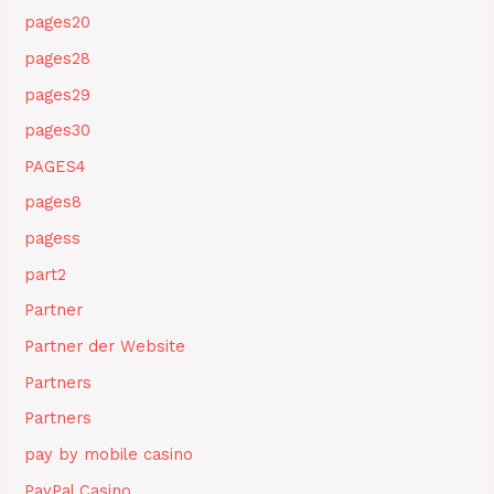
pages20
pages28
pages29
pages30
PAGES4
pages8
pagess
part2
Partner
Partner der Website
Partners
Partners
pay by mobile casino
PayPal Casino