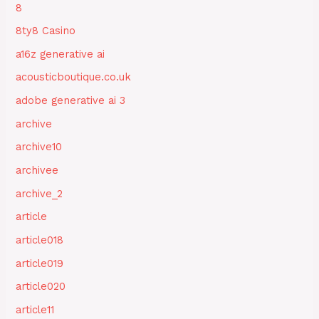
8
8ty8 Casino
a16z generative ai
acousticboutique.co.uk
adobe generative ai 3
archive
archive10
archivee
archive_2
article
article018
article019
article020
article11