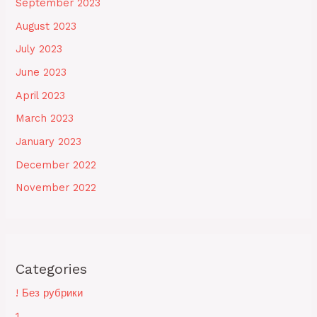
September 2023
August 2023
July 2023
June 2023
April 2023
March 2023
January 2023
December 2022
November 2022
Categories
! Без рубрики
1