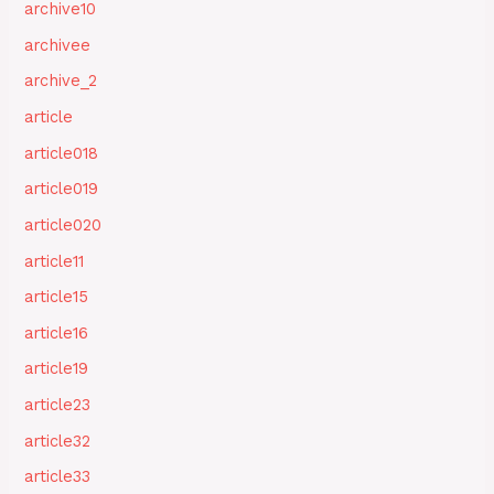
archive10
archivee
archive_2
article
article018
article019
article020
article11
article15
article16
article19
article23
article32
article33