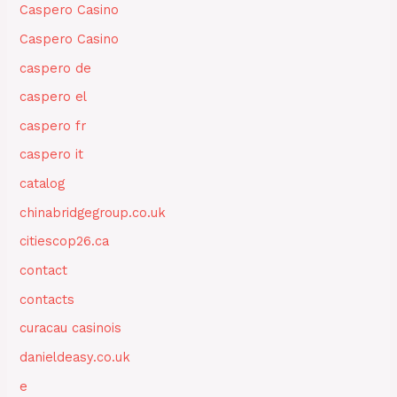
Caspero Casino
Caspero Casino
caspero de
caspero el
caspero fr
caspero it
catalog
chinabridgegroup.co.uk
citiescop26.ca
contact
contacts
curacau casinois
danieldeasy.co.uk
e