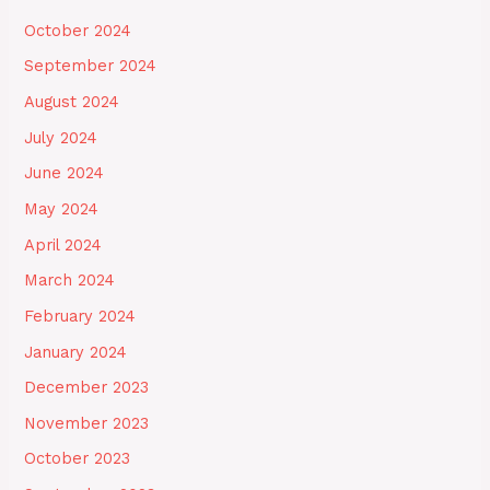
October 2024
September 2024
August 2024
July 2024
June 2024
May 2024
April 2024
March 2024
February 2024
January 2024
December 2023
November 2023
October 2023