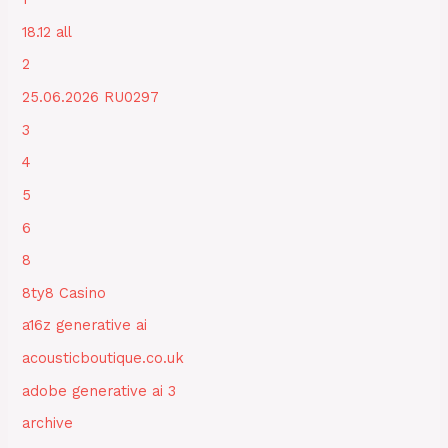
18.12 all
2
25.06.2026 RU0297
3
4
5
6
8
8ty8 Casino
a16z generative ai
acousticboutique.co.uk
adobe generative ai 3
archive