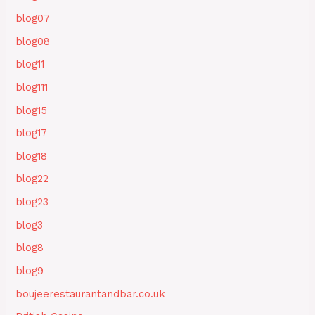
blog07
blog08
blog11
blog111
blog15
blog17
blog18
blog22
blog23
blog3
blog8
blog9
boujeerestaurantandbar.co.uk