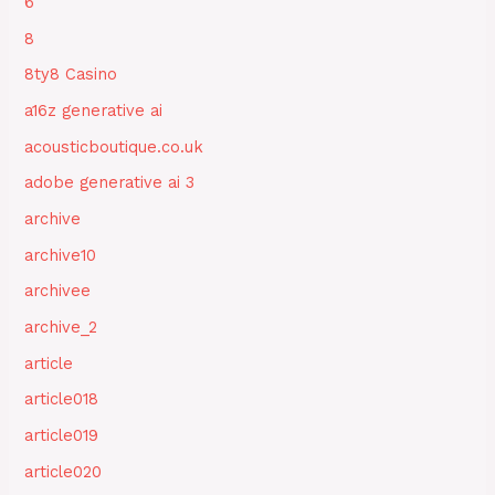
6
8
8ty8 Casino
a16z generative ai
acousticboutique.co.uk
adobe generative ai 3
archive
archive10
archivee
archive_2
article
article018
article019
article020