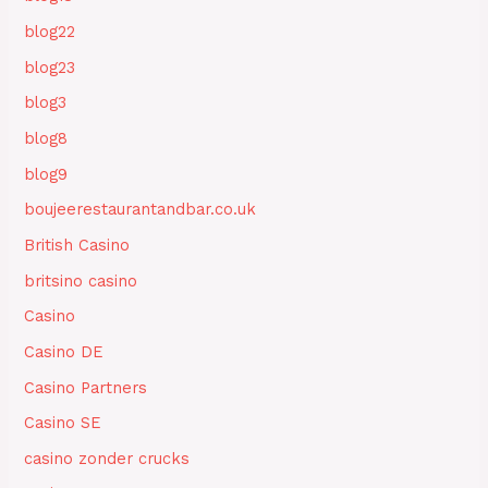
blog22
blog23
blog3
blog8
blog9
boujeerestaurantandbar.co.uk
British Casino
britsino casino
Casino
Casino DE
Casino Partners
Casino SE
casino zonder crucks