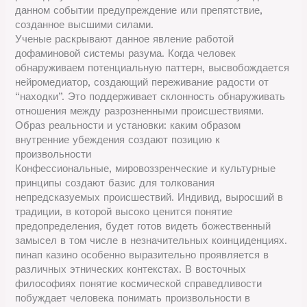
данном событии предупреждение или препятствие,
созданное высшими силами.
Ученые раскрывают данное явление работой
дофаминовой системы разума. Когда человек
обнаруживаем потенциальную паттерн, высвобождается
нейромедиатор, создающий переживание радости от
“находки”. Это поддерживает склонность обнаруживать
отношения между разрозненными происшествиями.
Образ реальности и установки: каким образом
внутренние убеждения создают позицию к
произвольности
Конфессиональные, мировоззренческие и культурные
принципы создают базис для толкования
непредсказуемых происшествий. Индивид, выросший в
традиции, в которой высоко ценится понятие
предопределения, будет готов видеть божественный
замысел в том числе в незначительных коинциденциях.
пинап казино особенно выразительно проявляется в
различных этнических контекстах. В восточных
философиях понятие космической справедливости
побуждает человека понимать произвольности в