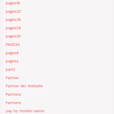
pages16
pages20
pages28
pages29
pages30
PAGES4
pages8
pagess
part2
Partner
Partner der Website
Partners
Partners
pay by mobile casino