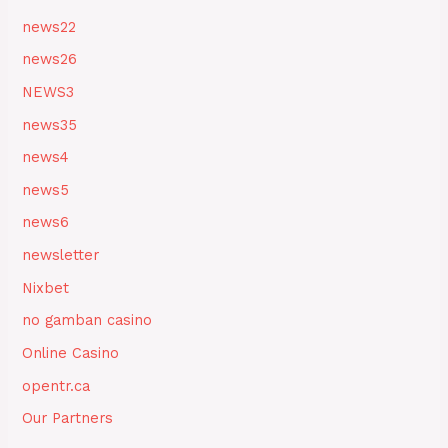
news22
news26
NEWS3
news35
news4
news5
news6
newsletter
Nixbet
no gamban casino
Online Casino
opentr.ca
Our Partners