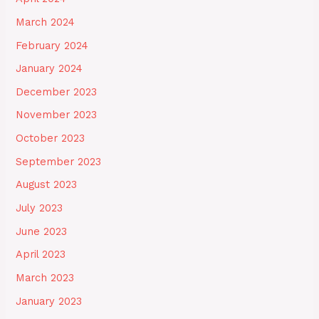
March 2024
February 2024
January 2024
December 2023
November 2023
October 2023
September 2023
August 2023
July 2023
June 2023
April 2023
March 2023
January 2023