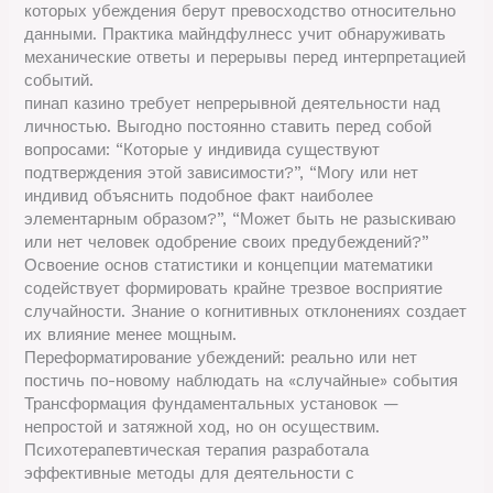
которых убеждения берут превосходство относительно
данными. Практика майндфулнесс учит обнаруживать
механические ответы и перерывы перед интерпретацией
событий.
пинап казино требует непрерывной деятельности над
личностью. Выгодно постоянно ставить перед собой
вопросами: “Которые у индивида существуют
подтверждения этой зависимости?”, “Могу или нет
индивид объяснить подобное факт наиболее
элементарным образом?”, “Может быть не разыскиваю
или нет человек одобрение своих предубеждений?”
Освоение основ статистики и концепции математики
содействует формировать крайне трезвое восприятие
случайности. Знание о когнитивных отклонениях создает
их влияние менее мощным.
Переформатирование убеждений: реально или нет
постичь по-новому наблюдать на «случайные» события
Трансформация фундаментальных установок —
непростой и затяжной ход, но он осуществим.
Психотерапевтическая терапия разработала
эффективные методы для деятельности с