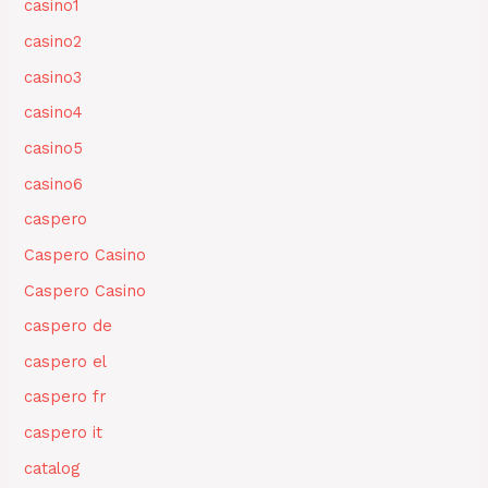
casino1
casino2
casino3
casino4
casino5
casino6
caspero
Caspero Casino
Caspero Casino
caspero de
caspero el
caspero fr
caspero it
catalog