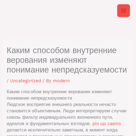
Skip
to
content
Каким способом внутренние
верования изменяют
понимание непредсказуемости
/
Uncategorized
/ By
modern
Каким способом внутренние верования изменяют
понимание непредсказуемости
Людское восприятие внешнего реальности нечасто
становится объективным. Люди интерпретируем случаи
сквозь фильтр индивидуального жизненного пути,
идеалов и фундаментальных взглядов.
pin up casino
делается исключительно заметным, в момент когда