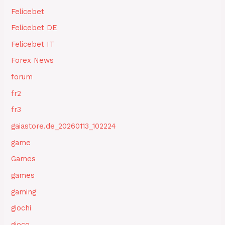
Felicebet
Felicebet DE
Felicebet IT
Forex News
forum
fr2
fr3
gaiastore.de_20260113_102224
game
Games
games
gaming
giochi
gioco