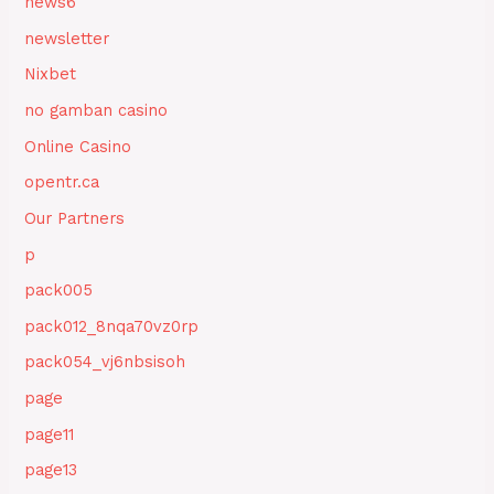
news6
newsletter
Nixbet
no gamban casino
Online Casino
opentr.ca
Our Partners
p
pack005
pack012_8nqa70vz0rp
pack054_vj6nbsisoh
page
page11
page13