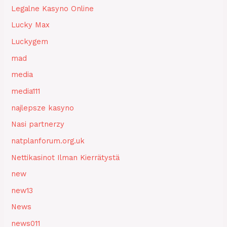
Legalne Kasyno Online
Lucky Max
Luckygem
mad
media
media111
najlepsze kasyno
Nasi partnerzy
natplanforum.org.uk
Nettikasinot Ilman Kierrätystä
new
new13
News
news011