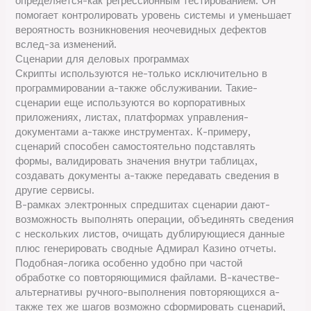
определяется-как регрессионным тестированием. Он
помогает контролировать уровень системы и уменьшает
вероятность возникновения неочевидных дефектов
вслед-за изменений.
Сценарии для деловых программах
Скрипты используются не-только исключительно в
программировании а-также обслуживании. Такие-
сценарии еще используются во корпоративных
приложениях, листах, платформах управления-
документами а-также инструментах. К-примеру,
сценарий способен самостоятельно подставлять
формы, валидировать значения внутри таблицах,
создавать документы а-также передавать сведения в
другие сервисы.
В-рамках электронных спредшитах сценарии дают-
возможность выполнять операции, объединять сведения
с нескольких листов, очищать дублирующиеся данные
плюс генерировать сводные Адмирал Казино отчеты.
Подобная-логика особенно удобно при частой
обработке со повторяющимися файлами. В-качестве-
альтернативы ручного-выполнения повторяющихся а-
также тех же шагов возможно сформировать сценарий,