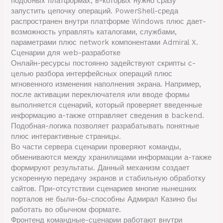
подобных платформах, в-которых нужно сразу
запустить цепочку операций. PowerShell-среда
распространен внутри платформе Windows плюс дает-
возможность управлять каталогами, службами,
параметрами плюс network компонентами Admiral X.
Сценарии для web-разработке
Онлайн-ресурсы постоянно задействуют скрипты с-
целью разбора интерфейсных операций плюс
мгновенного изменения наполнения экрана. Например,
после активации переключателя или вводе формы
выполняется сценарий, который проверяет введенные
информацию а-также отправляет сведения в backend.
Подобная-логика позволяет разрабатывать понятные
плюс интерактивные страницы.
Во части сервера сценарии проверяют команды,
обмениваются между хранилищами информации а-также
формируют результаты. Данный механизм создает
ускоренную передачу экранов и стабильную обработку
сайтов. При-отсутствии сценариев многие нынешних
порталов не были-бы-способны Адмирал Казино бы
работать во обычном формате.
Фронтенд командные-сценарии работают внутри