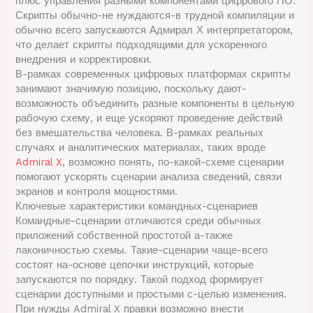
плюс управления разными компонентами цифрового ПО.
Скрипты обычно-не нуждаются-в трудной компиляции и
обычно всего запускаются Адмирал Х интерпретатором,
что делает скрипты подходящими для ускоренного
внедрения и корректировки.
В-рамках современных цифровых платформах скрипты
занимают значимую позицию, поскольку дают-
возможность объединить разные компоненты в цельную
рабочую схему, и еще ускоряют проведение действий
без вмешательства человека. В-рамках реальных
случаях и аналитических материалах, таких вроде
Admiral X
, возможно понять, по-какой-схеме сценарии
помогают ускорять сценарии анализа сведений, связи
экранов и контроля мощностями.
Ключевые характеристики командных-сценариев
Командные-сценарии отличаются среди обычных
приложений собственной простотой а-также
лаконичностью схемы. Такие-сценарии чаще-всего
состоят на-основе цепочки инструкций, которые
запускаются по порядку. Такой подход формирует
сценарии доступными и простыми с-целью изменения.
При нужды Admiral X правки возможно внести