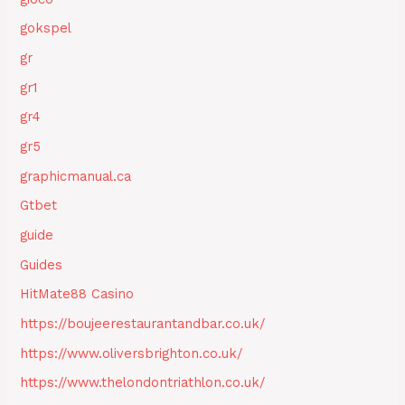
gokspel
gr
gr1
gr4
gr5
graphicmanual.ca
Gtbet
guide
Guides
HitMate88 Casino
https://boujeerestaurantandbar.co.uk/
https://www.oliversbrighton.co.uk/
https://www.thelondontriathlon.co.uk/