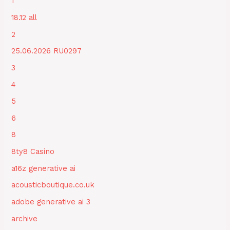
1
18.12 all
2
25.06.2026 RU0297
3
4
5
6
8
8ty8 Casino
a16z generative ai
acousticboutique.co.uk
adobe generative ai 3
archive