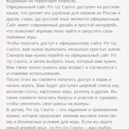
выданный на территории Кюрасао.
Официальный сайт Pin Up Casino доступен на русском
языке, что делает его удобным для игроков из России и
других стран, где русский язык является официальным.
Сайт имеет современный дизайн и простой интерфейс,
что позволяет игрокам легко найти и запустить свои
любимые игры.
Чтобы получить доступ к официальному сайту Pin Up
Casino, вам нужно выполнить несколько простых шагов.
Сначала вам нужно перейти на официальный сайт Pin
Up Casino, а затем выбрать язык, который вам нужен.
Вам также нужно указать ваш возраст и согласиться с
условиями использования.
После этого вы сможете получить доступ к играм и
начать играть. Вам будет доступен широкий спектр игр,
включая слоты, карточные игры, рулетку и другие. Вы
также сможете получать бонусы и участие в турнирах,
чтобы увеличить свои шансы на выигры.
В целом, Pin Up Casino – это надежное и проверенное
казино, которое предлагает игрокам высокое качество
игр и безопасные условия для игры. Если вы ищете
новый игровой опыт, то Pin Up Casino – ваш выбор.