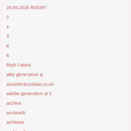
25.06.2026 RU0297
3
4
5
6
8
8ty8 Casino
a16z generative ai
acousticboutique.co.uk
adobe generative ai 3
archive
archive10
archivee