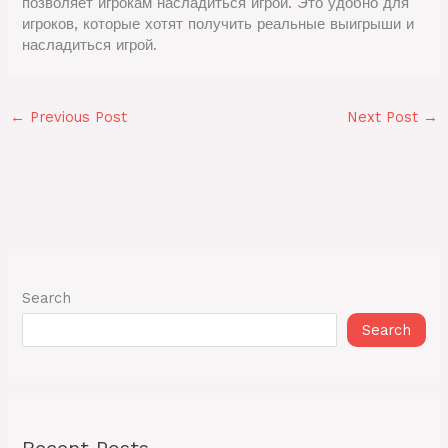
позволяет игрокам насладиться игрой. Это удобно для
игроков, которые хотят получить реальные выигрыши и
насладиться игрой.
←
Previous Post
Next Post
→
Search
Search
Recent Posts