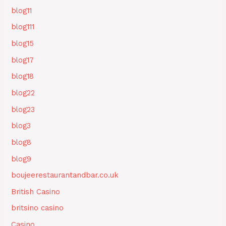
blog11
blog111
blog15
blog17
blog18
blog22
blog23
blog3
blog8
blog9
boujeerestaurantandbar.co.uk
British Casino
britsino casino
Casino