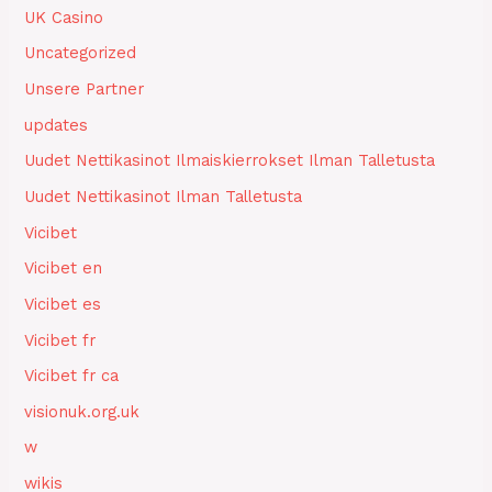
UK Casino
Uncategorized
Unsere Partner
updates
Uudet Nettikasinot Ilmaiskierrokset Ilman Talletusta
Uudet Nettikasinot Ilman Talletusta
Vicibet
Vicibet en
Vicibet es
Vicibet fr
Vicibet fr ca
visionuk.org.uk
w
wikis