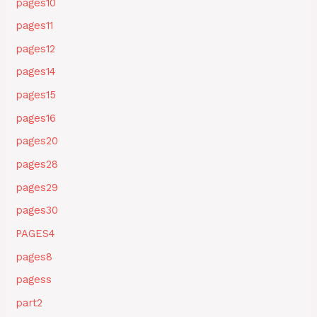
pages10
pages11
pages12
pages14
pages15
pages16
pages20
pages28
pages29
pages30
PAGES4
pages8
pagess
part2