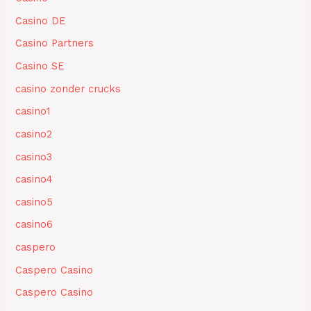
Casino DE
Casino Partners
Casino SE
casino zonder crucks
casino1
casino2
casino3
casino4
casino5
casino6
caspero
Caspero Casino
Caspero Casino