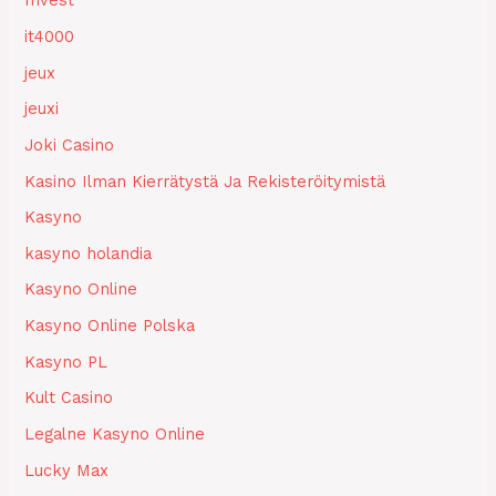
Invest
it4000
jeux
jeuxi
Joki Casino
Kasino Ilman Kierrätystä Ja Rekisteröitymistä
Kasyno
kasyno holandia
Kasyno Online
Kasyno Online Polska
Kasyno PL
Kult Casino
Legalne Kasyno Online
Lucky Max