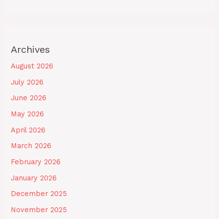
Archives
August 2026
July 2026
June 2026
May 2026
April 2026
March 2026
February 2026
January 2026
December 2025
November 2025