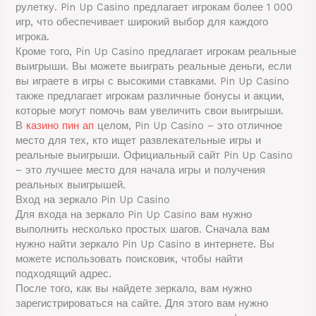
рулетку. Pin Up Casino предлагает игрокам более 1 000
игр, что обеспечивает широкий выбор для каждого
игрока.
Кроме того, Pin Up Casino предлагает игрокам реальные
выигрыши. Вы можете выиграть реальные деньги, если
вы играете в игры с высокими ставками. Pin Up Casino
также предлагает игрокам различные бонусы и акции,
которые могут помочь вам увеличить свои выигрыши.
В
казино пин ап
целом, Pin Up Casino – это отличное
место для тех, кто ищет развлекательные игры и
реальные выигрыши. Официальный сайт Pin Up Casino
– это лучшее место для начала игры и получения
реальных выигрышей.
Вход на зеркало Pin Up Casino
Для входа на зеркало Pin Up Casino вам нужно
выполнить несколько простых шагов. Сначала вам
нужно найти зеркало Pin Up Casino в интернете. Вы
можете использовать поисковик, чтобы найти
подходящий адрес.
После того, как вы найдете зеркало, вам нужно
зарегистрироваться на сайте. Для этого вам нужно