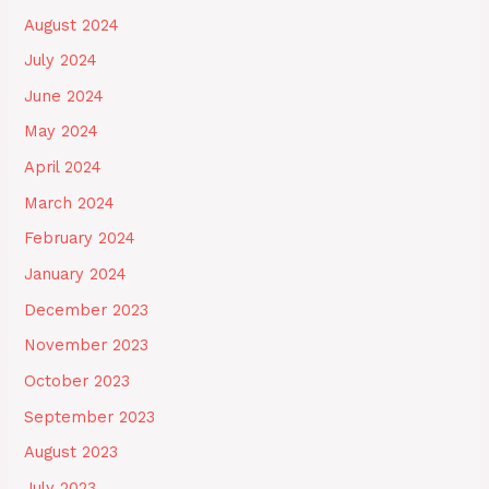
August 2024
July 2024
June 2024
May 2024
April 2024
March 2024
February 2024
January 2024
December 2023
November 2023
October 2023
September 2023
August 2023
July 2023