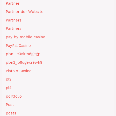
Partner
Partner der Website
Partners
Partners
pay by mobile casino
PayPal Casino
pbn1_e3vkts6gegp
pbn2_p9ugexr9wh9
Pistolo Casino
pl2
pl4
portfolio
Post
posts