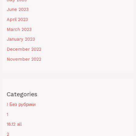
June 2023
April 2023
March 2023
January 2023
December 2022
November 2022
Categories
! Без рубрики
1
18.12 all
2