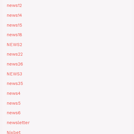
news12
news14
news15
news18
NEWS2
news22
news26
NEWS3
news35
news4
news5
news6
newsletter
Nixbet