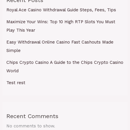
Royal Ace Casino Withdrawal Guide Steps, Fees, Tips
Maximize Your Wins: Top 10 High RTP Slots You Must
Play This Year
Easy Withdrawal Online Casino Fast Cashouts Made
Simple
Chips Crypto Casino A Guide to the Chips Crypto Casino
World
Test rest
Recent Comments
No comments to show.