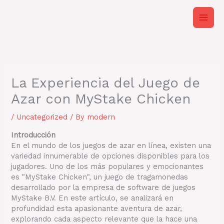
Skip
to
content
La Experiencia del Juego de
Azar con MyStake Chicken
/
Uncategorized
/ By
modern
Introducción
En el mundo de los juegos de azar en línea, existen una
variedad innumerable de opciones disponibles para los
jugadores. Uno de los más populares y emocionantes
es "MyStake Chicken", un juego de tragamonedas
desarrollado por la empresa de software de juegos
MyStake B.V. En este artículo, se analizará en
profundidad esta apasionante aventura de azar,
explorando cada aspecto relevante que la hace una