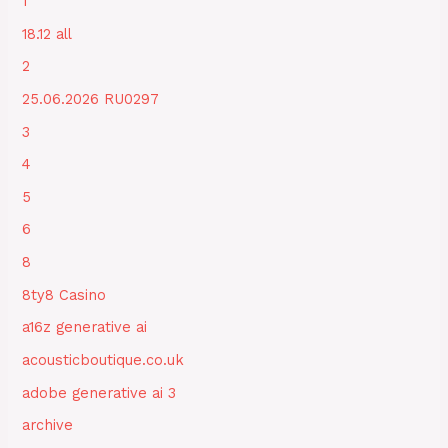
1
18.12 all
2
25.06.2026 RU0297
3
4
5
6
8
8ty8 Casino
a16z generative ai
acousticboutique.co.uk
adobe generative ai 3
archive