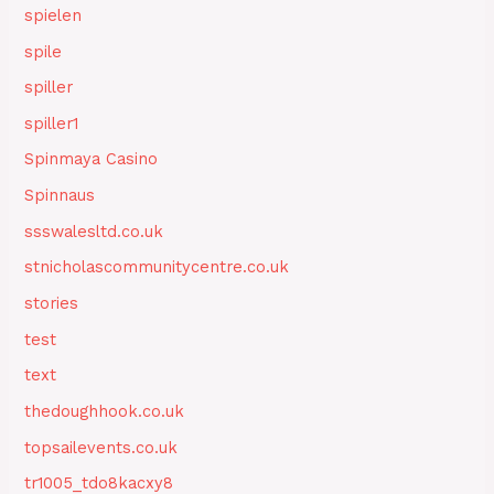
spielen
spile
spiller
spiller1
Spinmaya Casino
Spinnaus
ssswalesltd.co.uk
stnicholascommunitycentre.co.uk
stories
test
text
thedoughhook.co.uk
topsailevents.co.uk
tr1005_tdo8kacxy8