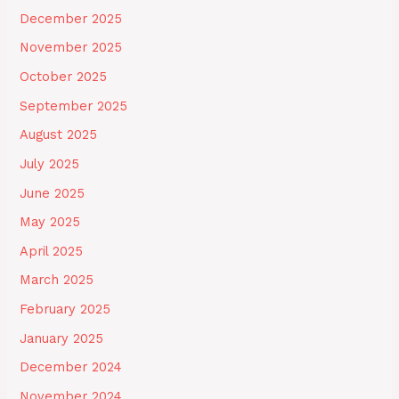
December 2025
November 2025
October 2025
September 2025
August 2025
July 2025
June 2025
May 2025
April 2025
March 2025
February 2025
January 2025
December 2024
November 2024