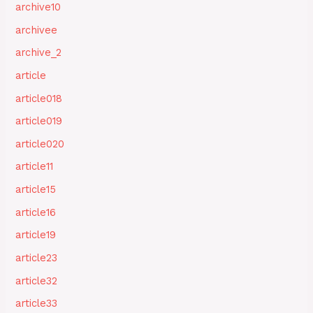
archive10
archivee
archive_2
article
article018
article019
article020
article11
article15
article16
article19
article23
article32
article33