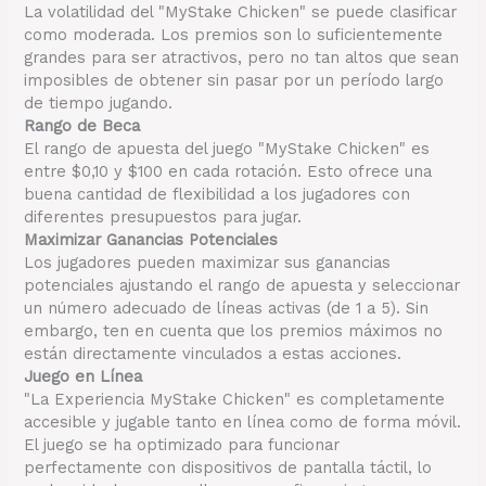
La volatilidad del "MyStake Chicken" se puede clasificar
como moderada. Los premios son lo suficientemente
grandes para ser atractivos, pero no tan altos que sean
imposibles de obtener sin pasar por un período largo
de tiempo jugando.
Rango de Beca
El rango de apuesta del juego "MyStake Chicken" es
entre $0,10 y $100 en cada rotación. Esto ofrece una
buena cantidad de flexibilidad a los jugadores con
diferentes presupuestos para jugar.
Maximizar Ganancias Potenciales
Los jugadores pueden maximizar sus ganancias
potenciales ajustando el rango de apuesta y seleccionar
un número adecuado de líneas activas (de 1 a 5). Sin
embargo, ten en cuenta que los premios máximos no
están directamente vinculados a estas acciones.
Juego en Línea
"La Experiencia MyStake Chicken" es completamente
accesible y jugable tanto en línea como de forma móvil.
El juego se ha optimizado para funcionar
perfectamente con dispositivos de pantalla táctil, lo