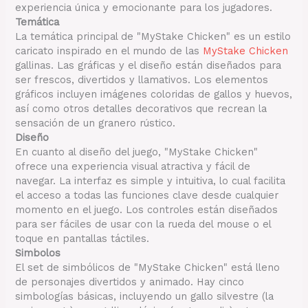
experiencia única y emocionante para los jugadores.
Temática
La temática principal de "MyStake Chicken" es un estilo
caricato inspirado en el mundo de las
MyStake Chicken
gallinas. Las gráficas y el diseño están diseñados para
ser frescos, divertidos y llamativos. Los elementos
gráficos incluyen imágenes coloridas de gallos y huevos,
así como otros detalles decorativos que recrean la
sensación de un granero rústico.
Diseño
En cuanto al diseño del juego, "MyStake Chicken"
ofrece una experiencia visual atractiva y fácil de
navegar. La interfaz es simple y intuitiva, lo cual facilita
el acceso a todas las funciones clave desde cualquier
momento en el juego. Los controles están diseñados
para ser fáciles de usar con la rueda del mouse o el
toque en pantallas táctiles.
Simbolos
El set de simbólicos de "MyStake Chicken" está lleno
de personajes divertidos y animado. Hay cinco
simbologías básicas, incluyendo un gallo silvestre (la