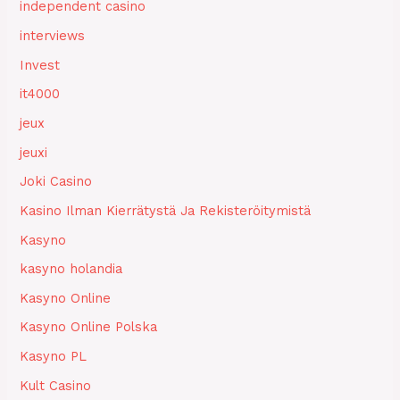
independent casino
interviews
Invest
it4000
jeux
jeuxi
Joki Casino
Kasino Ilman Kierrätystä Ja Rekisteröitymistä
Kasyno
kasyno holandia
Kasyno Online
Kasyno Online Polska
Kasyno PL
Kult Casino