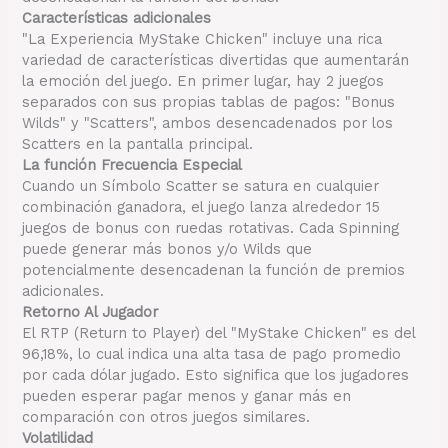
Características adicionales
"La Experiencia MyStake Chicken" incluye una rica
variedad de características divertidas que aumentarán
la emoción del juego. En primer lugar, hay 2 juegos
separados con sus propias tablas de pagos: "Bonus
Wilds" y "Scatters", ambos desencadenados por los
Scatters en la pantalla principal.
La función Frecuencia Especial
Cuando un Símbolo Scatter se satura en cualquier
combinación ganadora, el juego lanza alrededor 15
juegos de bonus con ruedas rotativas. Cada Spinning
puede generar más bonos y/o Wilds que
potencialmente desencadenan la función de premios
adicionales.
Retorno Al Jugador
El RTP (Return to Player) del "MyStake Chicken" es del
96,18%, lo cual indica una alta tasa de pago promedio
por cada dólar jugado. Esto significa que los jugadores
pueden esperar pagar menos y ganar más en
comparación con otros juegos similares.
Volatilidad