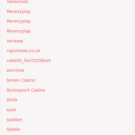
resources
Reveryplay
Reveryplay
Reveryplay
reviews
rojoshoes.co.uk
ru6405_fen702190x4
services
Seven Casino
Slotosport Casino
Slots
spel
spellen
Spiele