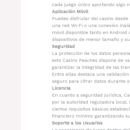
cada juego único aportando algo n
Aplicación Móvil
Puedes disfrutar del casino desde
una red Wi-Fi o una conexión inalá
móvil disponible tanto en Android
dispositivos de menor tamaño y su 
Seguridad
La protección de los datos personal
esto Casino Peaches dispone de v
garantizar la integridad de las tran
Entre ellas destaca una validación 
seguro para cifrar datos durante 
Licencia
En cuanto a seguridad jurídica, Ca
por la autoridad reguladora local.
ciertos requisitos básicos establ
financiero mínimo garantizando su f
Soporte a los Usuarios
La experiencia de juego dentro del