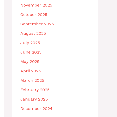
November 2025
October 2025
September 2025
August 2025
July 2025
June 2025
May 2025
April 2025
March 2025
February 2025
January 2025
December 2024