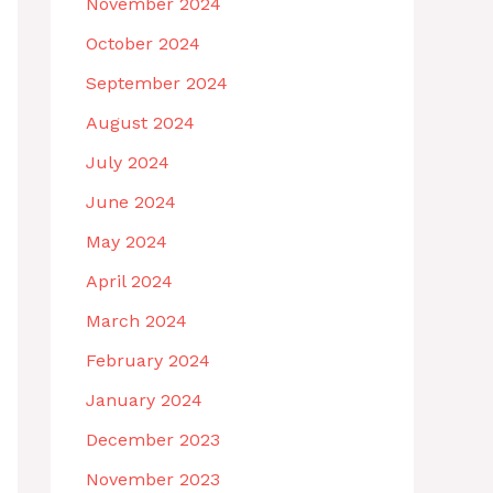
November 2024
October 2024
September 2024
August 2024
July 2024
June 2024
May 2024
April 2024
March 2024
February 2024
January 2024
December 2023
November 2023