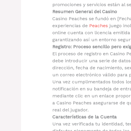
promociones y servicios están al se
Resumen General del Casino
Casino Peaches se fundó en [Fecha]
experiencias de
Peaches
juego inol
online cuenta con licencia emitida
garantizando así un entorno seguro
Registro: Proceso sencillo pero exi
El proceso de registro en Casino Pe
debe introducir una serie de dato
dirección, fecha de nacimiento, se
un correo electrónico válido para p
Una vez cumplimentados todos los 
notificación en su bandeja de entr
mediante clic en un enlace propor
a Casino Peaches asegurarse de qu
real del jugador.
Características de la Cuenta
Una vez verificada tu identidad, t
disfrutar plenamente de todas las 