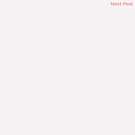
Next Post