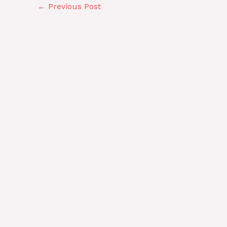
←
Previous Post