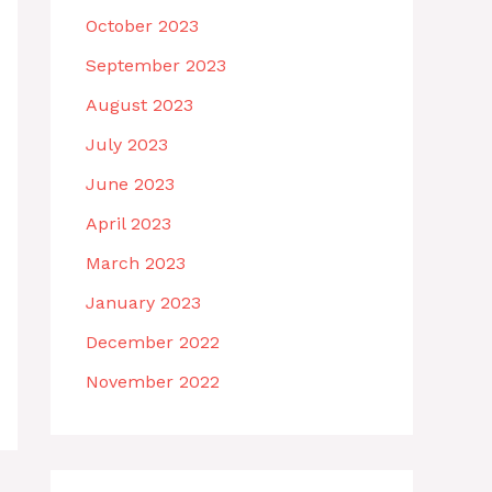
October 2023
September 2023
August 2023
July 2023
June 2023
April 2023
March 2023
January 2023
December 2022
November 2022