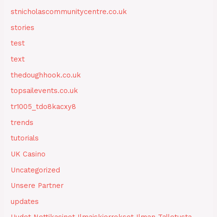
stnicholascommunitycentre.co.uk
stories
test
text
thedoughhook.co.uk
topsailevents.co.uk
tr1005_tdo8kacxy8
trends
tutorials
UK Casino
Uncategorized
Unsere Partner
updates