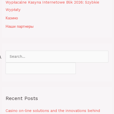
Wypłacalne Kasyna Internetowe Blik 2026: Szybkie
Wypłaty
Казино
Наши партнеры
S
e
a
r
c
h
Recent Posts
f
o
Casino on-line solutions and the innovations behind