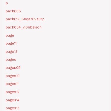
p
pack005
pack012_8nqa70vz0rp
pack054_vj6nbsisoh
page
page11
page13
pages
pages09
pages10
pages11
pages12
pages14
pages15