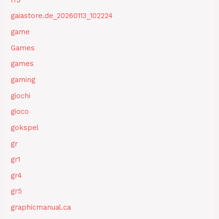
gaiastore.de_20260113_102224
game
Games
games
gaming
giochi
gioco
gokspel
gr
gr1
gr4
gr5
graphicmanual.ca