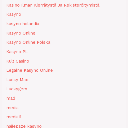
Kasino Ilman Kierrätystä Ja Rekisteröitymistä
Kasyno
kasyno holandia
Kasyno Online
Kasyno Online Polska
Kasyno PL
Kult Casino
Legalne Kasyno Online
Lucky Max
Luckygem
mad
media
media111
najlepsze kasyno