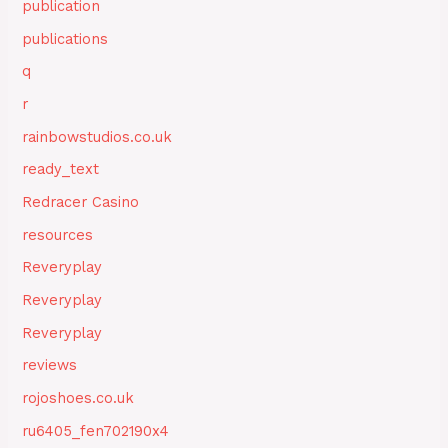
publication
publications
q
r
rainbowstudios.co.uk
ready_text
Redracer Casino
resources
Reveryplay
Reveryplay
Reveryplay
reviews
rojoshoes.co.uk
ru6405_fen702190x4