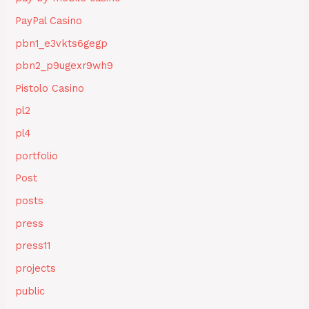
PayPal Casino
pbn1_e3vkts6gegp
pbn2_p9ugexr9wh9
Pistolo Casino
pl2
pl4
portfolio
Post
posts
press
press11
projects
public