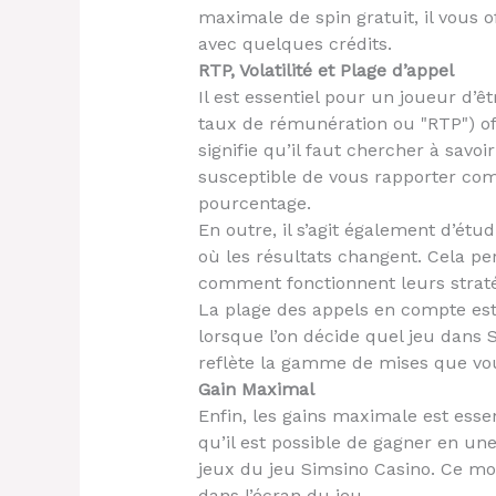
maximale de spin gratuit, il vous o
avec quelques crédits.
RTP, Volatilité et Plage d’appel
Il est essentiel pour un joueur d’ê
taux de rémunération ou "RTP") off
signifie qu’il faut chercher à sav
susceptible de vous rapporter co
pourcentage.
En outre, il s’agit également d’étudi
où les résultats changent. Cela p
comment fonctionnent leurs straté
La plage des appels en compte est
lorsque l’on décide quel jeu dans S
reflète la gamme de mises que vou
Gain Maximal
Enfin, les gains maximale est esse
qu’il est possible de gagner en un
jeux du jeu Simsino Casino. Ce mont
dans l’écran du jeu.