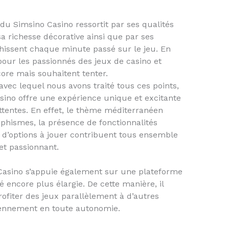
u Simsino Casino ressortit par ses qualités
a richesse décorative ainsi que par ses
chissent chaque minute passé sur le jeu. En
x pour les passionnés des jeux de casino et
ore mais souhaitent tenter.
avec lequel nous avons traité tous ces points,
ino offre une expérience unique et excitante
attentes. En effet, le thème méditerranéen
phismes, la présence de fonctionnalités
 d’options à jouer contribuent tous ensemble
et passionnant.
o Casino s’appuie également sur une plateforme
é encore plus élargie. De cette manière, il
ofiter des jeux parallèlement à d’autres
diennement en toute autonomie.