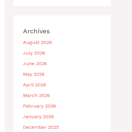
Archives
August 2026
July 2026
June 2026
May 2026
April 2026
March 2026
February 2026
January 2026
December 2025