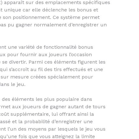
) apparaît sur des emplacements spécifiques
est unique car elle déclenche les bonus et
e son positionnement. Ce système permet
t pas pu gagner normalement d’enregistrer un
t une variété de fonctionnalité bonus
eux pour fournir aux joueurs l’occasion
 se divertir. Parmi ces éléments figurent les
qui s’accroît au fil des tirs effectués et une
ns sur mesure créées spécialement pour
ans le jeu.
n des éléments les plus populaire dans
met aux joueurs de gagner autant de tours
oût supplémentaire, lui offrant ainsi la
ssé et la probabilité d’enregistrer une
t l’un des moyens par lesquels le jeu vous
qu’une fois que vous atteignez la limite