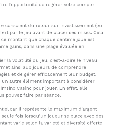
ffre l’opportunité de regérer votre compte
tre conscient du retour sur investissement (ou
ert par le jeu avant de placer ses mises. Cela
oir ce montant que chaque centime joué est
mme gains, dans une plage évaluée en
er la volatilité du jeu, c’est-à-dire le niveau
ermet ainsi aux joueurs de comprendre
gies et de gérer efficacement leur budget.
 un autre élément important à considérer
imsino Casino pour jouer. En effet, elle
s pouvez faire par séance.
ntiel car il représente le maximum d’argent
e seule fois lorsqu’un joueur se place avec des
ant varie selon la variété et diversité offerte