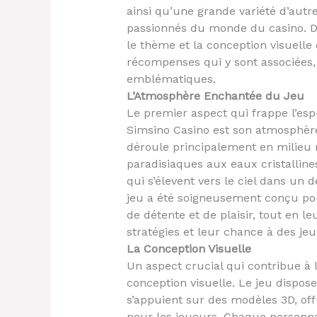
ainsi qu’une grande variété d’autre
passionnés du monde du casino. Dan
le thème et la conception visuelle
récompenses qui y sont associées, 
emblématiques.
L’Atmosphère Enchantée du Jeu
Le premier aspect qui frappe l’esp
Simsino Casino est son atmosphèr
déroule principalement en milieu 
paradisiaques aux eaux cristallin
qui s’élevent vers le ciel dans u
jeu a été soigneusement conçu pou
de détente et de plaisir, tout en le
stratégies et leur chance à des jeu
La Conception Visuelle
Un aspect crucial qui contribue à
conception visuelle. Le jeu dispos
s’appuient sur des modèles 3D, off
pour les joueurs. Chaque personn