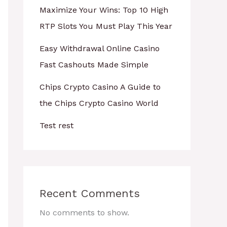
Maximize Your Wins: Top 10 High
RTP Slots You Must Play This Year
Easy Withdrawal Online Casino
Fast Cashouts Made Simple
Chips Crypto Casino A Guide to
the Chips Crypto Casino World
Test rest
Recent Comments
No comments to show.