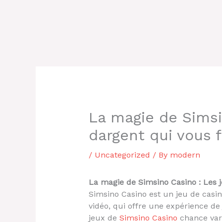
Skip
to
content
La magie de Simsi
dargent qui vous f
/
Uncategorized
/ By
modern
La magie de Simsino Casino : Les j
Simsino Casino est un jeu de casin
vidéo, qui offre une expérience de
jeux de
Simsino Casino
chance varié