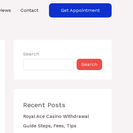
views
Contact
Get Appointment
Search
Search
Recent Posts
Royal Ace Casino Withdrawal
Guide Steps, Fees, Tips