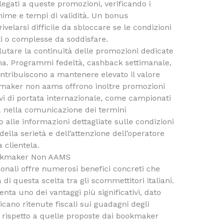
egati a queste promozioni, verificando i
inime e tempi di validità. Un bonus
elarsi difficile da sbloccare se le condizioni
ti o complesse da soddisfare.
alutare la continuità delle promozioni dedicate
forma. Programmi fedeltà, cashback settimanale,
ontribuiscono a mantenere elevato il valore
okmaker non aams offrono inoltre promozioni
ivi di portata internazionale, come campionati
a nella comunicazione dei termini
o alle informazioni dettagliate sulle condizioni
della serietà e dell’attenzione dell’operatore
 clientela.
ookmaker Non AAMS
ionali offre numerosi benefici concreti che
 di questa scelta tra gli scommettitori italiani.
nta uno dei vantaggi più significativi, dato
icano ritenute fiscali sui guadagni degli
 rispetto a quelle proposte dai bookmaker