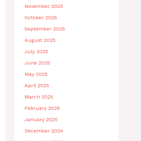
November 2025
October 2025
September 2025
August 2025
July 2025
June 2025
May 2025
April 2025
March 2025
February 2025
January 2025
December 2024