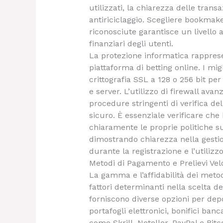
utilizzati, la chiarezza delle transa
antiriciclaggio. Scegliere bookmake
riconosciute garantisce un livello 
finanziari degli utenti.
La protezione informatica rapprese
piattaforma di betting online. I mi
crittografia SSL a 128 o 256 bit pe
e server. L’utilizzo di firewall avan
procedure stringenti di verifica de
sicuro. È essenziale verificare c
chiaramente le proprie politiche su
dimostrando chiarezza nella gestio
durante la registrazione e l’utilizzo
Metodi di Pagamento e Prelievi Vel
La gamma e l’affidabilità dei meto
fattori determinanti nella scelta de
forniscono diverse opzioni per depo
portafogli elettronici, bonifici ban
come Skrill, Neteller, PayPal e Bitc