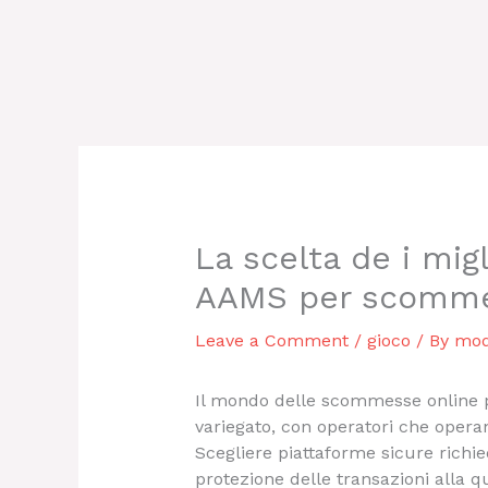
Skip
to
content
La scelta de i mi
AAMS per scommes
Leave a Comment
/
gioco
/ By
mod
Il mondo delle scommesse online 
variegato, con operatori che operano
Scegliere piattaforme sicure richied
protezione delle transazioni alla qua