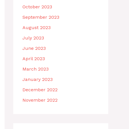
October 2023
September 2023
August 2023
July 2023
June 2023
April 2023
March 2023
January 2023
December 2022
November 2022