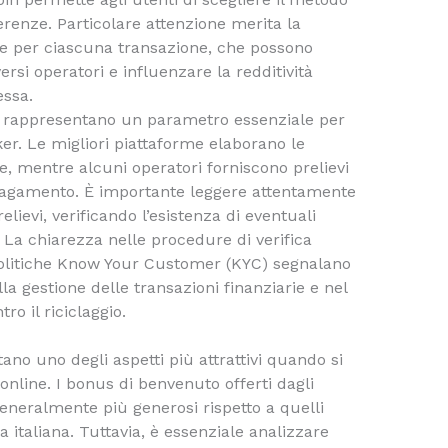
erenze. Particolare attenzione merita la
te per ciascuna transazione, che possono
versi operatori e influenzare la redditività
essa.
vi rappresentano un parametro essenziale per
er. Le migliori piattaforme elaborano le
re, mentre alcuni operatori forniscono prelievi
 pagamento. È importante leggere attentamente
prelievi, verificando l’esistenza di eventuali
 La chiarezza nelle procedure di verifica
 politiche Know Your Customer (KYC) segnalano
lla gestione delle transazioni finanziarie e nel
ro il riciclaggio.
no uno degli aspetti più attrattivi quando si
online. I bonus di benvenuto offerti dagli
generalmente più generosi rispetto a quelli
a italiana. Tuttavia, è essenziale analizzare