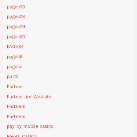
pages20
pages28
pages29
pages30
PAGES4
pages8
pagess
part2
Partner
Partner der Website
Partners
Partners
pay by mobile casino
PayPal Casino