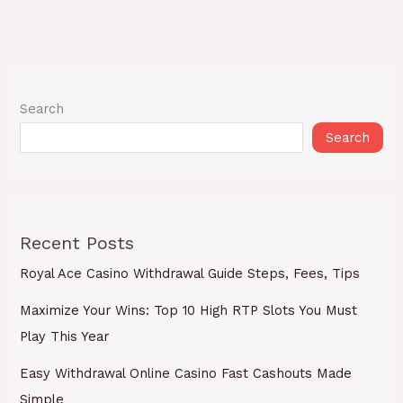
Search
Search
Recent Posts
Royal Ace Casino Withdrawal Guide Steps, Fees, Tips
Maximize Your Wins: Top 10 High RTP Slots You Must
Play This Year
Easy Withdrawal Online Casino Fast Cashouts Made
Simple