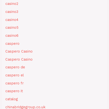
casino2
casino3
casino4
casino5
casino6
caspero
Caspero Casino
Caspero Casino
caspero de
caspero el
caspero fr
caspero it
catalog
chinabridgegroup.co.uk