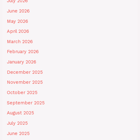
July 2026
June 2026
May 2026
April 2026
March 2026
February 2026
January 2026
December 2025
November 2025
October 2025
September 2025
August 2025
July 2025
June 2025