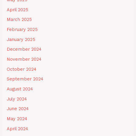
April 2025
March 2025
February 2025
January 2025
December 2024
November 2024
October 2024
September 2024
August 2024
July 2024
June 2024
May 2024
April 2024