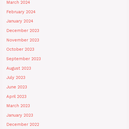
March 2024
February 2024
January 2024
December 2023
November 2023
October 2023
September 2023
August 2023
July 2023
June 2023
April 2023
March 2023
January 2023
December 2022