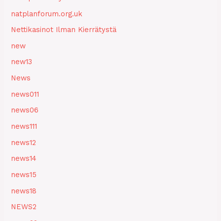
natplanforum.org.uk
Nettikasinot Ilman Kierrätystä
new
new13
News
news011
news06
news111
news12
news14
news15
news18
NEWS2