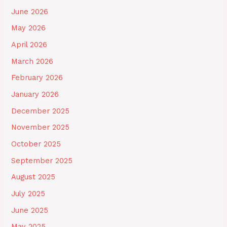
June 2026
May 2026
April 2026
March 2026
February 2026
January 2026
December 2025
November 2025
October 2025
September 2025
August 2025
July 2025
June 2025
May 2025