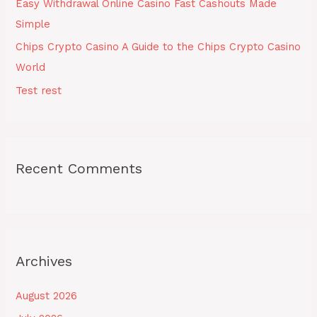
Easy Withdrawal Online Casino Fast Cashouts Made
:
Simple
Chips Crypto Casino A Guide to the Chips Crypto Casino
World
Test rest
Recent Comments
Archives
August 2026