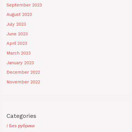
September 2023
August 2023
July 2023
June 2023
April 2023
March 2023
January 2023
December 2022
November 2022
Categories
! Без рубрики