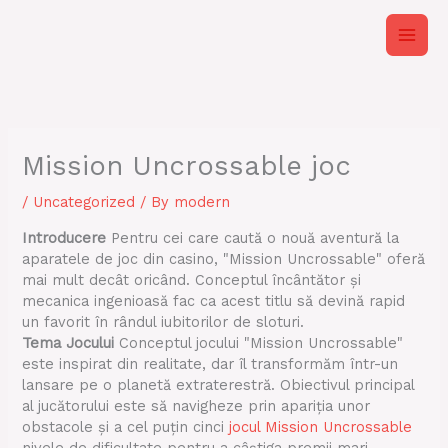
Skip
to
content
Mission Uncrossable joc
/
Uncategorized
/ By
modern
Introducere
Pentru cei care caută o nouă aventură la
aparatele de joc din casino, "Mission Uncrossable" oferă
mai mult decât oricând. Conceptul încântător și
mecanica ingenioasă fac ca acest titlu să devină rapid
un favorit în rândul iubitorilor de sloturi.
Tema Jocului
Conceptul jocului "Mission Uncrossable"
este inspirat din realitate, dar îl transformăm într-un
lansare pe o planetă extraterestră. Obiectivul principal
al jucătorului este să navigheze prin apariția unor
obstacole și a cel puțin cinci
jocul Mission Uncrossable
nivele de dificultate pentru a câștiga premii mari.