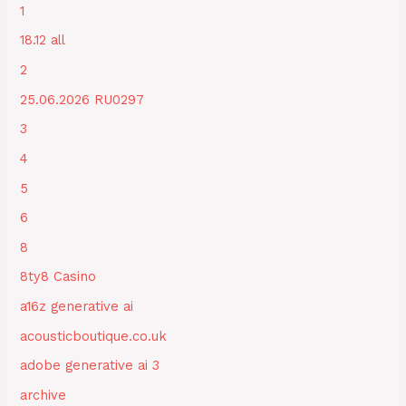
1
18.12 all
2
25.06.2026 RU0297
3
4
5
6
8
8ty8 Casino
a16z generative ai
acousticboutique.co.uk
adobe generative ai 3
archive