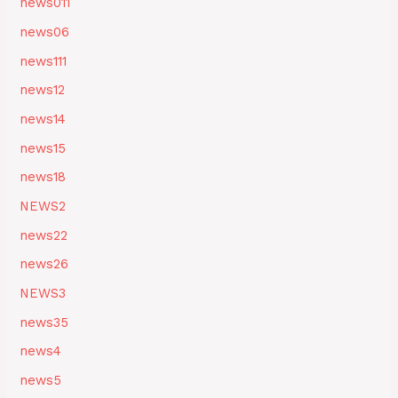
news011
news06
news111
news12
news14
news15
news18
NEWS2
news22
news26
NEWS3
news35
news4
news5