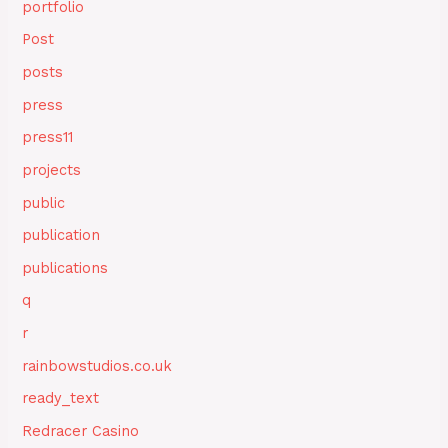
portfolio
Post
posts
press
press11
projects
public
publication
publications
q
r
rainbowstudios.co.uk
ready_text
Redracer Casino