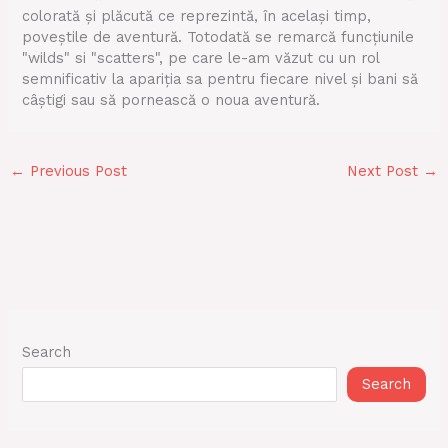
colorată și plăcută ce reprezintă, în același timp,
poveștile de aventură. Totodată se remarcă funcțiunile
"wilds" si "scatters", pe care le-am văzut cu un rol
semnificativ la apariția sa pentru fiecare nivel și bani să
câștigi sau să pornească o noua aventură.
←
Previous Post
Next Post
→
Search
Search