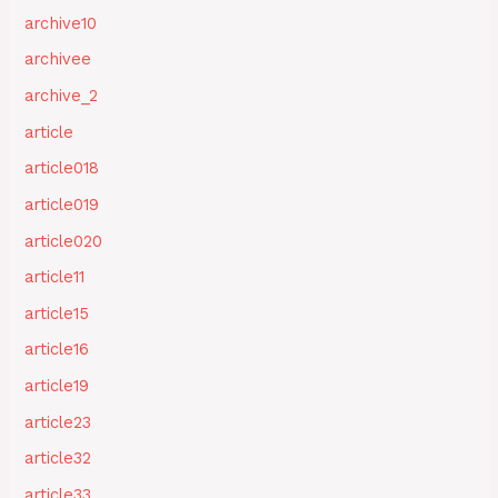
archive10
archivee
archive_2
article
article018
article019
article020
article11
article15
article16
article19
article23
article32
article33