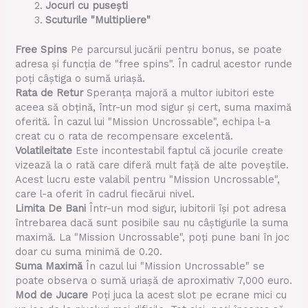
Jocuri cu pusești
Scuturile "Multipliere"
Free Spins
Pe parcursul jucării pentru bonus, se poate
adresa și funcția de "free spins". În cadrul acestor runde
poți câștiga o sumă uriașă.
Rata de Retur
Speranța majoră a multor iubitori este
aceea să obțină, într-un mod sigur și cert, suma maximă
oferită. În cazul lui "Mission Uncrossable", echipa l-a
creat cu o rata de recompensare excelentă.
Volatileitate
Este incontestabil faptul că jocurile create
vizează la o rată care diferă mult față de alte poveștile.
Acest lucru este valabil pentru "Mission Uncrossable",
care l-a oferit în cadrul fiecărui nivel.
Limita De Bani
Într-un mod sigur, iubitorii își pot adresa
întrebarea dacă sunt posibile sau nu câștigurile la suma
maximă. La "Mission Uncrossable", poți pune bani în joc
doar cu suma minimă de 0.20.
Suma Maximă
În cazul lui "Mission Uncrossable" se
poate observa o sumă uriașă de aproximativ 7,000 euro.
Mod de Jucare
Poți juca la acest slot pe ecrane mici cu