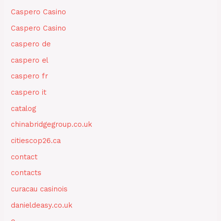
Caspero Casino
Caspero Casino
caspero de
caspero el
caspero fr
caspero it
catalog
chinabridgegroup.co.uk
citiescop26.ca
contact
contacts
curacau casinois
danieldeasy.co.uk