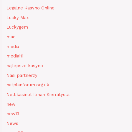
Legalne Kasyno Online
Lucky Max
Luckygem
mad
media
media111
najlepsze kasyno
Nasi partnerzy
natplanforum.org.uk
Nettikasinot Ilman Kierrätystä
new
new13
News