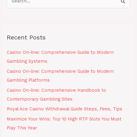
S
e
a
r
Recent Posts
c
h
Casino On-line: Comprehensive Guide to Modern
f
Gambling Systems
o
Casino On-line: Comprehensive Guide to Modern
r
Gambling Platforms
:
Casino On-line: Comprehensive Handbook to
Contemporary Gambling Sites
Royal Ace Casino Withdrawal Guide Steps, Fees, Tips
Maximize Your Wins: Top 10 High RTP Slots You Must
Play This Year