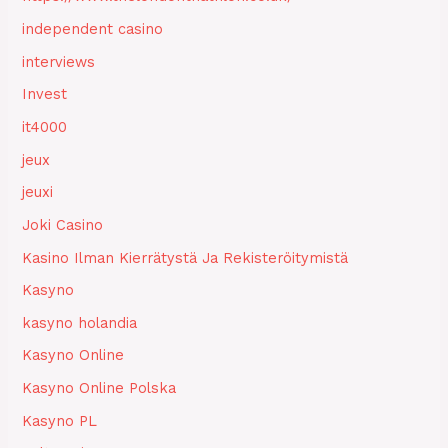
independent casino
interviews
Invest
it4000
jeux
jeuxi
Joki Casino
Kasino Ilman Kierrätystä Ja Rekisteröitymistä
Kasyno
kasyno holandia
Kasyno Online
Kasyno Online Polska
Kasyno PL