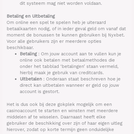
dit systeem mag niet worden voldaan.
Betaling en Uitbetaling
Om online een spel te spelen heb je uiteraard
betaalkaarten nodig, of in ieder geval geld om vanaf dat
moment de bonussen te kunnen gebruiken bij Nyxbet.
Voor alle gebruikers zijn er meerdere opties
beschikbaar.
Betaling
: Om jouw account aan te vullen kun je
online ook betalen met betaalmethodes die
onder het tabblad ‘betalingen’ staan vermeld,
hierbij maak je gebruik van creditcards.
Uitbetalen
: Onderaan staat beschreven hoe je
direct kan uitbetalen wanneer er geld op jouw
account is gestort.
Het is dus ook bij deze gokplek mogelijk om een
casinoaccount te starten en winsten met meerdere
middelen af te wisselen. Daarnaast heeft elke
gebruiker de beschikking over zijn of haar eigen uitleg
hierover, zodat op korte termijn geen onduidelijke