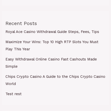
Recent Posts
Royal Ace Casino Withdrawal Guide Steps, Fees, Tips
Maximize Your Wins: Top 10 High RTP Slots You Must
Play This Year
Easy Withdrawal Online Casino Fast Cashouts Made
Simple
Chips Crypto Casino A Guide to the Chips Crypto Casino
World
Test rest