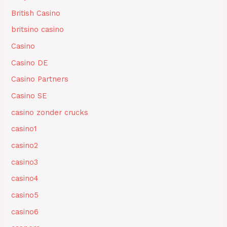
British Casino
britsino casino
Casino
Casino DE
Casino Partners
Casino SE
casino zonder crucks
casino1
casino2
casino3
casino4
casino5
casino6