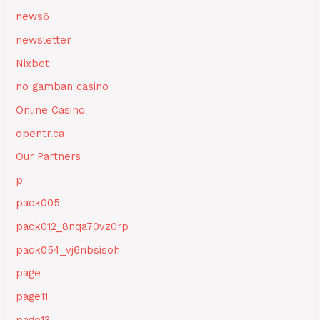
news6
newsletter
Nixbet
no gamban casino
Online Casino
opentr.ca
Our Partners
p
pack005
pack012_8nqa70vz0rp
pack054_vj6nbsisoh
page
page11
page13