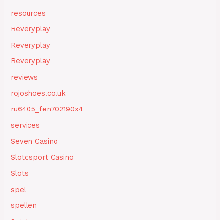
resources
Reveryplay
Reveryplay
Reveryplay
reviews
rojoshoes.co.uk
ru6405_fen702190x4
services
Seven Casino
Slotosport Casino
Slots
spel
spellen