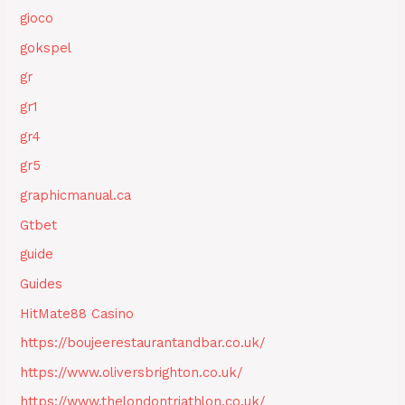
gioco
gokspel
gr
gr1
gr4
gr5
graphicmanual.ca
Gtbet
guide
Guides
HitMate88 Casino
https://boujeerestaurantandbar.co.uk/
https://www.oliversbrighton.co.uk/
https://www.thelondontriathlon.co.uk/