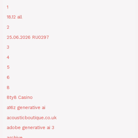
1
18.12 all
2
25.06.2026 RU0297
3
4
5
6
8
8ty8 Casino
a16z generative ai
acousticboutique.co.uk
adobe generative ai 3
archive