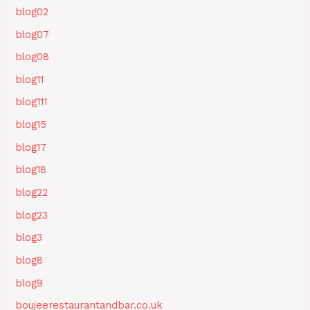
blog02
blog07
blog08
blog11
blog111
blog15
blog17
blog18
blog22
blog23
blog3
blog8
blog9
boujeerestaurantandbar.co.uk