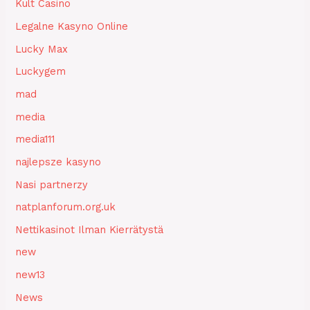
Kult Casino
Legalne Kasyno Online
Lucky Max
Luckygem
mad
media
media111
najlepsze kasyno
Nasi partnerzy
natplanforum.org.uk
Nettikasinot Ilman Kierrätystä
new
new13
News