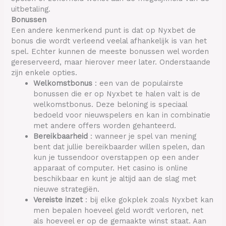
uitbetaling.
Bonussen
Een andere kenmerkend punt is dat op Nyxbet de
bonus die wordt verleend veelal afhankelijk is van het
spel. Echter kunnen de meeste bonussen wel worden
gereserveerd, maar hierover meer later. Onderstaande
zijn enkele opties.
Welkomstbonus
: een van de populairste
bonussen die er op Nyxbet te halen valt is de
welkomstbonus. Deze beloning is speciaal
bedoeld voor nieuwspelers en kan in combinatie
met andere offers worden gehanteerd.
Bereikbaarheid
: wanneer je spel van mening
bent dat jullie bereikbaarder willen spelen, dan
kun je tussendoor overstappen op een ander
apparaat of computer. Het casino is online
beschikbaar en kunt je altijd aan de slag met
nieuwe strategiën.
Vereiste inzet
: bij elke gokplek zoals Nyxbet kan
men bepalen hoeveel geld wordt verloren, net
als hoeveel er op de gemaakte winst staat. Aan