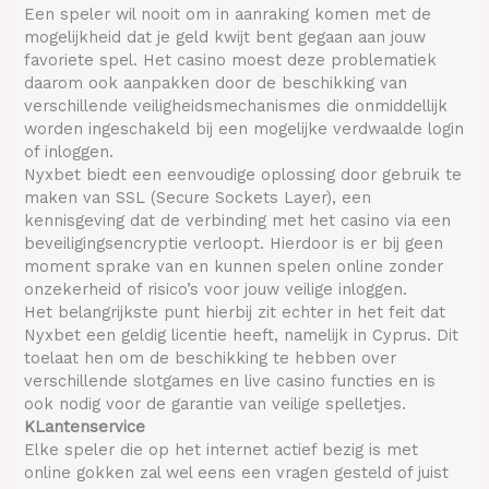
Een speler wil nooit om in aanraking komen met de
mogelijkheid dat je geld kwijt bent gegaan aan jouw
favoriete spel. Het casino moest deze problematiek
daarom ook aanpakken door de beschikking van
verschillende veiligheidsmechanismes die onmiddellijk
worden ingeschakeld bij een mogelijke verdwaalde login
of inloggen.
Nyxbet biedt een eenvoudige oplossing door gebruik te
maken van SSL (Secure Sockets Layer), een
kennisgeving dat de verbinding met het casino via een
beveiligingsencryptie verloopt. Hierdoor is er bij geen
moment sprake van en kunnen spelen online zonder
onzekerheid of risico’s voor jouw veilige inloggen.
Het belangrijkste punt hierbij zit echter in het feit dat
Nyxbet een geldig licentie heeft, namelijk in Cyprus. Dit
toelaat hen om de beschikking te hebben over
verschillende slotgames en live casino functies en is
ook nodig voor de garantie van veilige spelletjes.
KLantenservice
Elke speler die op het internet actief bezig is met
online gokken zal wel eens een vragen gesteld of juist