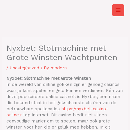
Skip
to
content
Nyxbet: Slotmachine met
Grote Winsten Wachtpunten
/
Uncategorized
/ By
modern
Nyxbet: Slotmachine met Grote Winsten
In de wereld van online gokken zijn er genoeg casinos
waar je kunt spelen en geld kunnen verdienen. Eén van
deze populairdere online casino’s is Nyxbet, een naam
die bekend staat in het gokschaarste als één van de
betrouwbare spellocaties
https://nyxbet-casino-
online.nl
op internet. Dit casino biedt niet alleen
eenvoudige manier om te spelen, maar ook grote
winsten voor hen die er geluk mee hebben. In dit