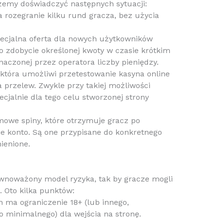
żemy doświadczyć następnych sytuacji:
a rozegranie kilku rund gracza, bez użycia
specjalna oferta dla nowych użytkowników
o zdobycie określonej kwoty w czasie krótkim
aczonej przez operatora liczby pieniędzy.
a, która umożliwi przetestowanie kasyna online
przelew. Zwykle przy takiej możliwości
cjalnie dla tego celu stworzonej strony
rmowe spiny, które otrzymuje gracz po
e konto. Są one przypisane do konkretnego
ienione.
wnoważony model ryzyka, tak by gracze mogli
. Oto kilka punktów:
yn ma ograniczenie 18+ (lub innego,
 minimalnego) dla wejścia na stronę.