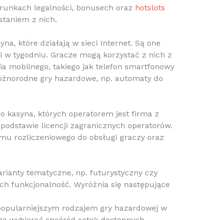
arunkach legalności, bonusech oraz
hotslots
staniem z nich.
na, które działają w sieci Internet. Są one
i w tygodniu. Gracze mogą korzystać z nich z
 mobilnego, takiego jak telefon smartfonowy
 różnorodne gry hazardowe, np. automaty do
o kasyna, których operatorem jest firma z
na podstawie licencji zagranicznych operatorów.
mu rozliczeniowego do obsługi graczy oraz
.
rianty tematyczne, np. futurystyczny czy
ich funkcjonalność. Wyróżnia się następujące
jpopularniejszym rodzajem gry hazardowej w
gą wybierać spośród setek dostępnych