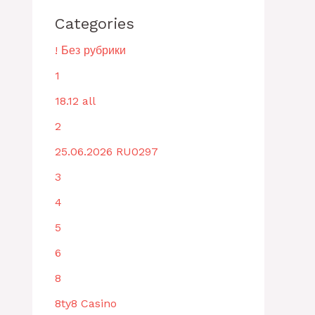
Categories
! Без рубрики
1
18.12 all
2
25.06.2026 RU0297
3
4
5
6
8
8ty8 Casino