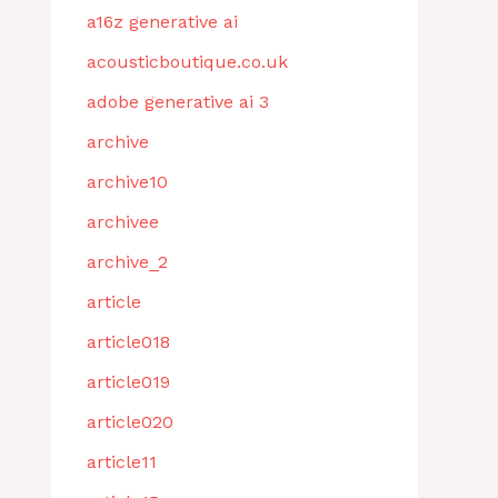
a16z generative ai
acousticboutique.co.uk
adobe generative ai 3
archive
archive10
archivee
archive_2
article
article018
article019
article020
article11