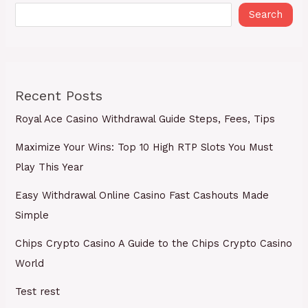
Search
Recent Posts
Royal Ace Casino Withdrawal Guide Steps, Fees, Tips
Maximize Your Wins: Top 10 High RTP Slots You Must
Play This Year
Easy Withdrawal Online Casino Fast Cashouts Made
Simple
Chips Crypto Casino A Guide to the Chips Crypto Casino
World
Test rest