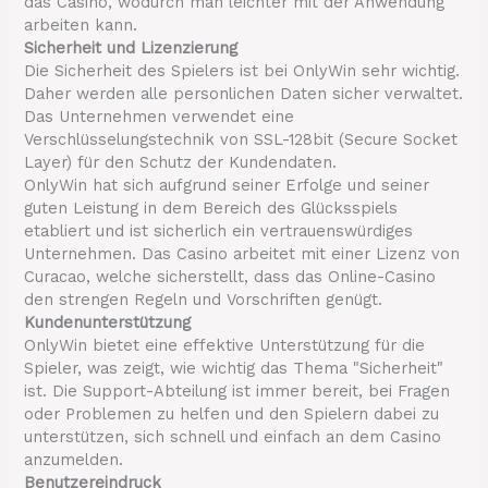
das Casino, wodurch man leichter mit der Anwendung
arbeiten kann.
Sicherheit und Lizenzierung
Die Sicherheit des Spielers ist bei OnlyWin sehr wichtig.
Daher werden alle personlichen Daten sicher verwaltet.
Das Unternehmen verwendet eine
Verschlüsselungstechnik von SSL-128bit (Secure Socket
Layer) für den Schutz der Kundendaten.
OnlyWin hat sich aufgrund seiner Erfolge und seiner
guten Leistung in dem Bereich des Glücksspiels
etabliert und ist sicherlich ein vertrauenswürdiges
Unternehmen. Das Casino arbeitet mit einer Lizenz von
Curacao, welche sicherstellt, dass das Online-Casino
den strengen Regeln und Vorschriften genügt.
Kundenunterstützung
OnlyWin bietet eine effektive Unterstützung für die
Spieler, was zeigt, wie wichtig das Thema "Sicherheit"
ist. Die Support-Abteilung ist immer bereit, bei Fragen
oder Problemen zu helfen und den Spielern dabei zu
unterstützen, sich schnell und einfach an dem Casino
anzumelden.
Benutzereindruck