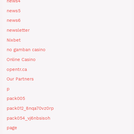
news4
news5
news6
newsletter
Nixbet
no gamban casino
Online Casino
opentr.ca
Our Partners
p
pack005
pack012_8nqa70vz0rp
pack054_vj6nbsisoh
page