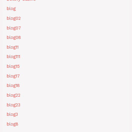
blog
blog02
blog07
blog08
blog11
blog111
blog15
blog17
blog18
blog22
blog23
blog3
blog8