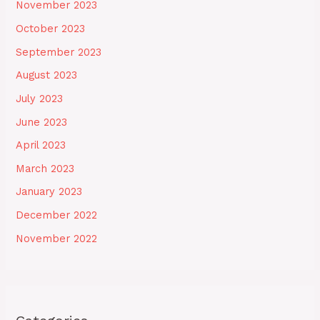
November 2023
October 2023
September 2023
August 2023
July 2023
June 2023
April 2023
March 2023
January 2023
December 2022
November 2022