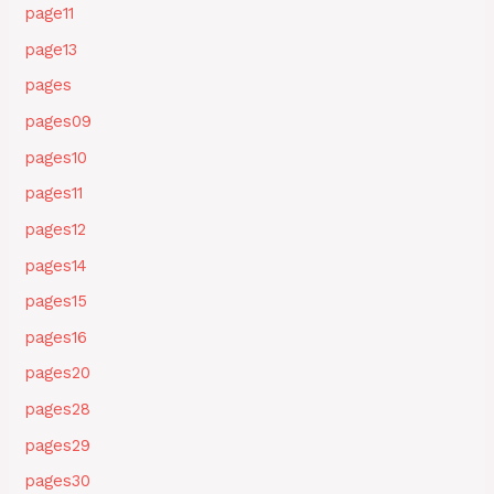
page11
page13
pages
pages09
pages10
pages11
pages12
pages14
pages15
pages16
pages20
pages28
pages29
pages30