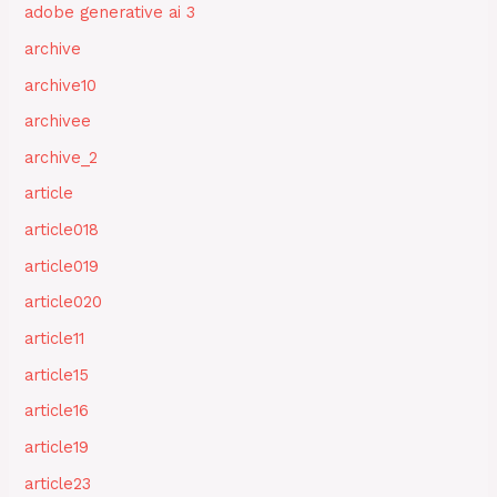
adobe generative ai 3
archive
archive10
archivee
archive_2
article
article018
article019
article020
article11
article15
article16
article19
article23