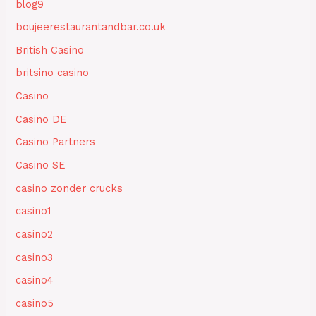
blog9
boujeerestaurantandbar.co.uk
British Casino
britsino casino
Casino
Casino DE
Casino Partners
Casino SE
casino zonder crucks
casino1
casino2
casino3
casino4
casino5