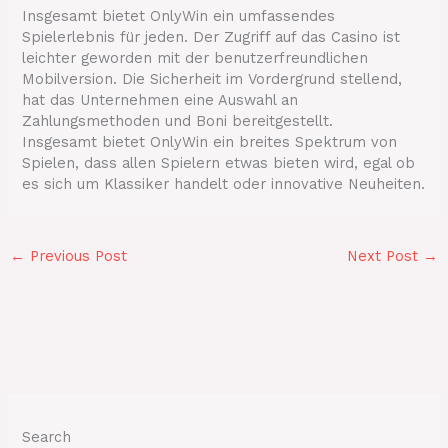
Insgesamt bietet OnlyWin ein umfassendes
Spielerlebnis für jeden. Der Zugriff auf das Casino ist
leichter geworden mit der benutzerfreundlichen
Mobilversion. Die Sicherheit im Vordergrund stellend,
hat das Unternehmen eine Auswahl an
Zahlungsmethoden und Boni bereitgestellt.
Insgesamt bietet OnlyWin ein breites Spektrum von
Spielen, dass allen Spielern etwas bieten wird, egal ob
es sich um Klassiker handelt oder innovative Neuheiten.
←
Previous Post
Next Post
→
Search