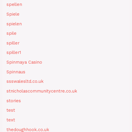
spellen
Spiele
spielen
spile
spiller
spiller1
Spinmaya Casino
Spinnaus
ssswalesltd.co.uk
stnicholascommunitycentre.co.uk
stories
test
text
thedoughhook.co.uk