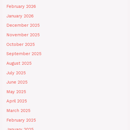
February 2026
January 2026
December 2025
November 2025
October 2025
September 2025
August 2025
July 2025
June 2025
May 2025
April 2025
March 2025
February 2025
January 2025