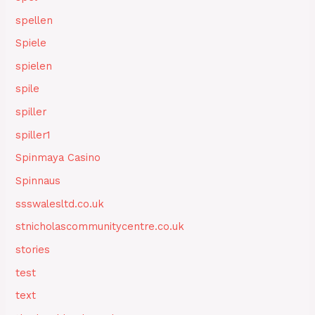
spellen
Spiele
spielen
spile
spiller
spiller1
Spinmaya Casino
Spinnaus
ssswalesltd.co.uk
stnicholascommunitycentre.co.uk
stories
test
text