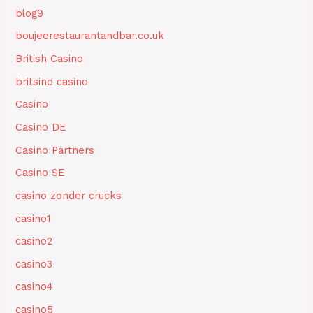
blog9
boujeerestaurantandbar.co.uk
British Casino
britsino casino
Casino
Casino DE
Casino Partners
Casino SE
casino zonder crucks
casino1
casino2
casino3
casino4
casino5