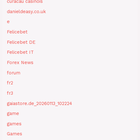
curacau casinois
danieldeasy.co.uk
e
Felicebet
Felicebet DE
Felicebet IT
Forex News
forum
fr2
fr3
gaiastore.de_20260113_102224
game
games
Games