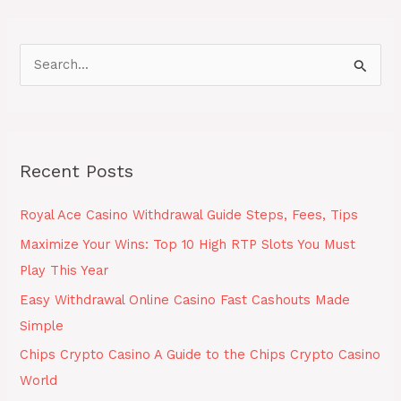
S
e
a
r
Recent Posts
c
h
Royal Ace Casino Withdrawal Guide Steps, Fees, Tips
f
Maximize Your Wins: Top 10 High RTP Slots You Must
o
Play This Year
r
Easy Withdrawal Online Casino Fast Cashouts Made
:
Simple
Chips Crypto Casino A Guide to the Chips Crypto Casino
World