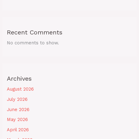
Recent Comments
No comments to show.
Archives
August 2026
July 2026
June 2026
May 2026
April 2026