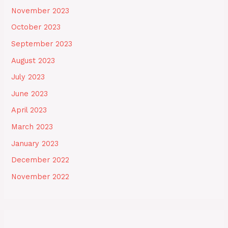
November 2023
October 2023
September 2023
August 2023
July 2023
June 2023
April 2023
March 2023
January 2023
December 2022
November 2022