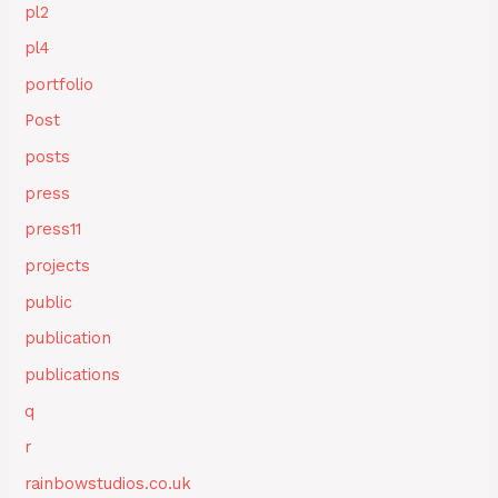
pl2
pl4
portfolio
Post
posts
press
press11
projects
public
publication
publications
q
r
rainbowstudios.co.uk