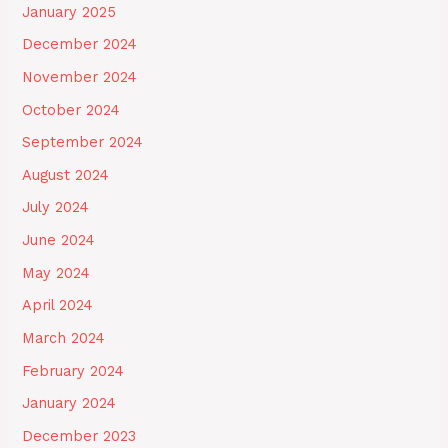
January 2025
December 2024
November 2024
October 2024
September 2024
August 2024
July 2024
June 2024
May 2024
April 2024
March 2024
February 2024
January 2024
December 2023