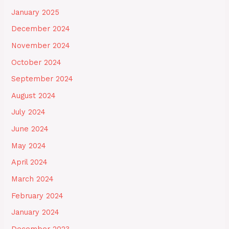
January 2025
December 2024
November 2024
October 2024
September 2024
August 2024
July 2024
June 2024
May 2024
April 2024
March 2024
February 2024
January 2024
December 2023