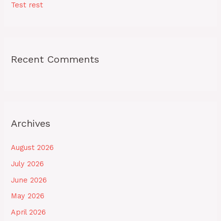
Test rest
Recent Comments
Archives
August 2026
July 2026
June 2026
May 2026
April 2026