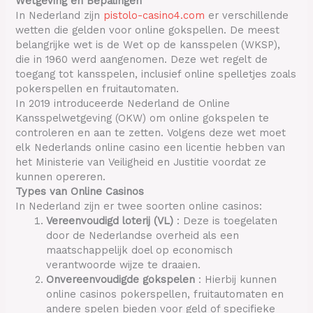
Wetgeving en Bepalingen
In Nederland zijn
pistolo-casino4.com
er verschillende
wetten die gelden voor online gokspellen. De meest
belangrijke wet is de Wet op de kansspelen (WKSP),
die in 1960 werd aangenomen. Deze wet regelt de
toegang tot kansspelen, inclusief online spelletjes zoals
pokerspellen en fruitautomaten.
In 2019 introduceerde Nederland de Online
Kansspelwetgeving (OKW) om online gokspelen te
controleren en aan te zetten. Volgens deze wet moet
elk Nederlands online casino een licentie hebben van
het Ministerie van Veiligheid en Justitie voordat ze
kunnen opereren.
Types van Online Casinos
In Nederland zijn er twee soorten online casinos:
Vereenvoudigd loterij (VL)
: Deze is toegelaten
door de Nederlandse overheid als een
maatschappelijk doel op economisch
verantwoorde wijze te draaien.
Onvereenvoudigde gokspelen
: Hierbij kunnen
online casinos pokerspellen, fruitautomaten en
andere spelen bieden voor geld of specifieke