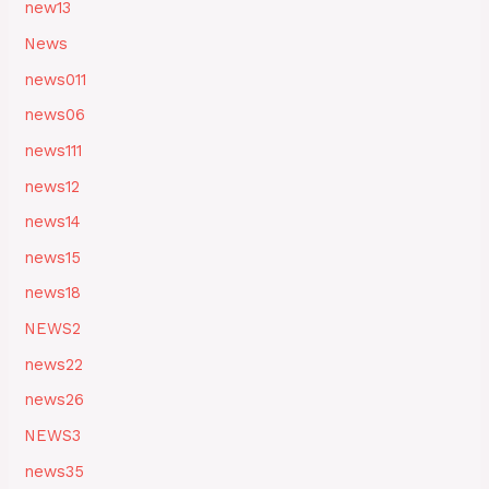
new13
News
news011
news06
news111
news12
news14
news15
news18
NEWS2
news22
news26
NEWS3
news35