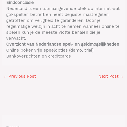
Eindconclusie
Nederland is een toonaangevende plek op internet wat
gokspellen betreft en heeft de juiste maatregelen
getroffen om veiligheid te garanderen. Door je
regelmatige welzijn in acht te nemen wanneer online te
spelen kun je de meeste vlotte behalen die je
verwacht.
Overzicht van Nederlandse spel- en geldmogelijkheden
Online poker Vrije speelopties (demo, trial)
Bankoverzichten en creditcards
←
Previous Post
Next Post
→