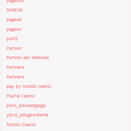
pages30
PAGES4
pages8
pagess
part2
Partner
Partner der Website
Partners
Partners
pay by mobile casino
PayPal Casino
pbn1_e3vkts6gegp
pbn2_p9ugexr9wh9
Pistolo Casino