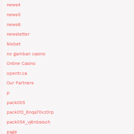
news4
news5
news6
newsletter
Nixbet
no gamban casino
Online Casino
opentr.ca
Our Partners
p
pack005
pack012_8nqa70vz0rp
pack054_vj6nbsisoh
page