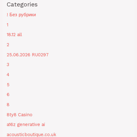
Categories
! Без рубрики
1
18.12 all
2
25.06.2026 RU0297
3
4
5
6
8
8ty8 Casino
a16z generative ai
acousticboutique.co.uk